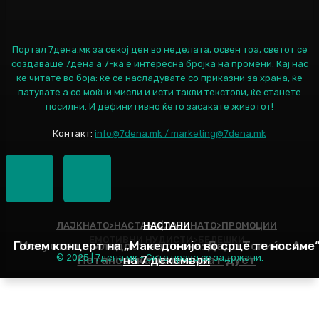
Портал 7дена.мк за секој ден во неделата, освен тоа, светот се
создаваше 7дена а 7-ка е интересна бројка на промени. Кај нас
ќе читате во боја: ќе се насладувате со приказни за храна, ќе
патувате а со моќни мисли и исти такви текстови, ќе станете
посилни. И дефинитивно ќе го засакате животот!
Контакт:
info@7dena.mk / marketing@7dena.mk
ЛАЈКНАТО>НАСТАНИ|ЛАЈКНАТО>ПРОМОЦИИ
НАСТАНИ
ЕМОТИВНИ НУДИСТИ>БЕЛЕШКИ
Голем концерт на „Македонијо во срце те носиме
Искуство и младост во песна: Дадо Топиќ и Ана
© 2025 | 7дена.мк - Сите права се задржани.
Петановска ќе снимаат дует
на 7 декември
Наслов