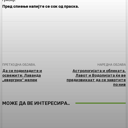
Пред спиење напијте се сок од праска.
Facebook
Twitter
Pinterest
WhatsA
ПРЕТХОДНА ОБЈАВА,
НАРЕДНА ОБЈАВА
Да се подмладите и
Астрологијата и облеката.
освежите: Лаванда
Лавот и Водолијата ќе ве
„евергрин“ мелем
предизвикаат да се завртите
по нив
МОЖЕ ДА ВЕ ИНТЕРЕСИРА..