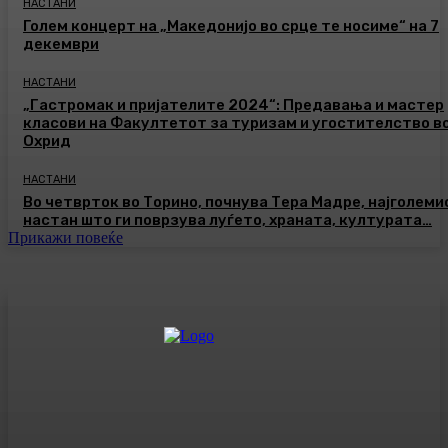
НАСТАНИ
Голем концерт на „Македонијо во срце те носиме“ на 7
декември
НАСТАНИ
„Гастромак и пријателите 2024“: Предавања и мастер
класови на Факултетот за туризам и угостителство в
Охрид
НАСТАНИ
Во четврток во Торино, почнува Тера Мадре, најголеми
настан што ги поврзува луѓето, храната, културата…
Прикажи повеќе