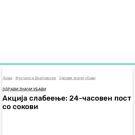
Дома
Фустани и Вратоврски
Здрави значи убави
ЗДРАВИ ЗНАЧИ УБАВИ
Акција слабеење: 24-часовен пост
со сокови
Facebook
Twitter
Pinterest
WhatsA