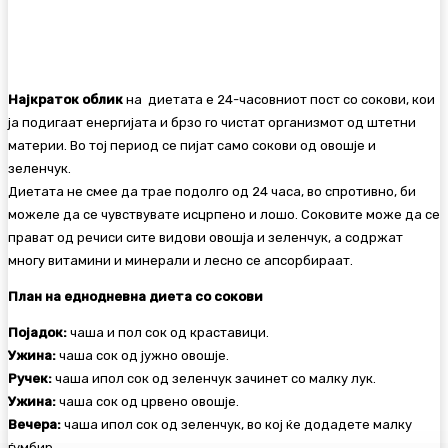
Најкраток облик
на диетата е 24-часовниот пост со сокови, кои
ја подигаат енергијата и брзо го чистат организмот од штетни
материи. Во тој период се пијат само сокови од овошје и
зеленчук.
Диетата не смее да трае подолго од 24 часа, во спротивно, би
можеле да се чувствувате исцрпено и лошо. Соковите може да се
прават од речиси сите видови овошја и зеленчук, а содржат
многу витамини и минерали и лесно се апсорбираат.
План на еднодневна диета со сокови
Појадок:
чаша и пол сок од краставици.
Ужина:
чаша сок од јужно овошје.
Ручек:
чаша ипол сок од зеленчук зачинет со малку лук.
Ужина:
чаша сок од црвено овошје.
Вечера:
чаша ипол сок од зеленчук, во кој ќе додадете малку
ѓумбир.