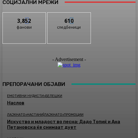
СОЦИЈАЛНИ МРЕЖИ
3,852
610
фанови
следбеници
- Advertisement -
ПРЕПОРАЧАНИ ОБЈАВИ
ЕМОТИВНИ НУДИСТИ>БЕЛЕШКИ
Наслов
ЛАЈКНАТО>НАСТАНИ|ЛАЈКНАТО>ПРОМОЦИИ
Искуство и младост во песна: Дадо Топиќ и Ана
Петановска ќе снимаат дует