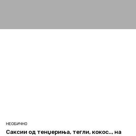
НЕОБИЧНО
Саксии од тенџериња, тегли, кокос.., на