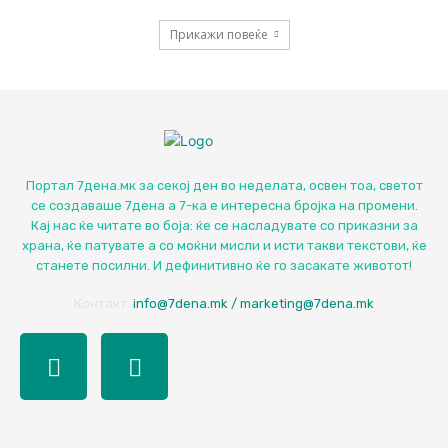
Прикажи повеќе
Портал 7дена.мк за секој ден во неделата, освен тоа, светот
се создаваше 7дена а 7-ка е интересна бројка на промени.
Кај нас ќе читате во боја: ќе се насладувате со приказни за
храна, ќе патувате а со моќни мисли и исти такви текстови, ќе
станете посилни. И дефинитивно ќе го засакате животот!
Контакт:
info@7dena.mk / marketing@7dena.mk