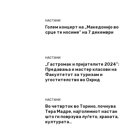
НАСТАНИ
Голем концерт на „Македонијо во
срце те носиме“ на 7 декември
НАСТАНИ
„Гастромак и пријателите 2024“:
Предавања и мастер класови на
Факултетот за туризам и
угостителство во Охрид
НАСТАНИ
Во четврток во Торино, почнува
Тера Мадре, најголемиот настан
што ги поврзува луѓето, храната,
културата…