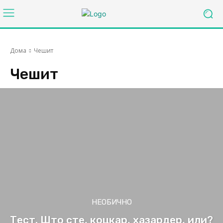
Дома
Чешит
Чешит
НЕОБИЧНО
Тест. Што сте, коцкар, хазардер, или?