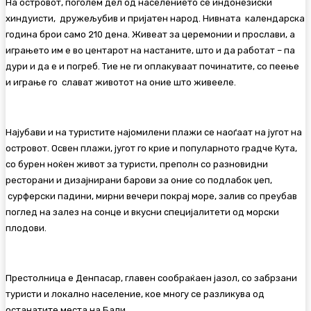
На островот, поголем дел од населението се индонезиски
хиндуисти, дружељубив и пријатен народ. Нивната календарска
година брои само 210 дена. Живеат за церемонии и прослави, а
играњето им е во центарот на настаните, што и да работат – па
дури и да е и погреб. Тие не ги оплакуваат починатите, со пеење
и играње го слават животот на оние што живееле.
Најубави и на туристите најомилени плажи се наоѓаат на југот на
островот. Освен плажи, југот го крие и популарното градче Кута,
со бурен ноќен живот за туристи, преполн со разновидни
ресторани и дизајнирани барови за оние со подлабок џеп,
сурферски падини, мирни вечери покрај море, залив со преубав
поглед на залез на сонце и вкусни специјалитети од морски
плодови.
Престолница е Денпасар, главен сообраќаен јазол, со забрзани
туристи и локално население, кое многу се разликува од
останатите места на Бали.