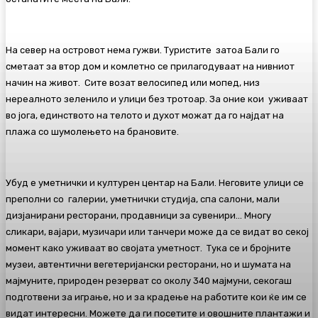
На север на островот нема гужви. Туристите затоа Бали го
сметаат за втор дом и комлетно се прилагодуваат на нивниот
начин на живот. Сите возат велосипед или мопед, низ
нереалното зеленило и улици без тротоар. За оние кои уживаат
во јога, единството на телото и духот можат да го најдат на
плажа со шумолењето на брановите.
Убуд е уметнички и културен центар на Бали. Неговите улици се
преполни со галерии, уметнички студија, спа салони, мали
дизјанирани ресторани, продавници за сувенири… Многу
сликари, вајари, музичари или танчери може да се видат во секој
момент како уживаат во својата уметност. Тука се и бројните
музеи, автентични вегетеријански ресторани, но и шумата на
мајмуните, природен резерват со околу 340 мајмуни, секогаш
подготвени за играње, но и за крадење на работите кои ќе им се
видат интересни. Можете да ги посетите и овошните плантажи и