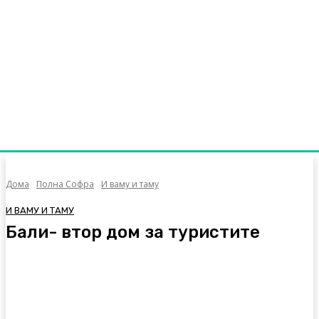
Дома
Полна Софра
И ваму и таму
И ВАМУ И ТАМУ
Бали- втор дом за туристите
Facebook
Twitter
Pinterest
WhatsA