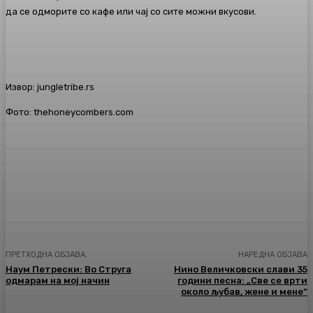
да се одморите со кафе или чај со сите можни вкусови.
Извор: jungletribe.rs
Фото: thehoneycombers.com
Facebook
Twitter
Pinterest
WhatsA
ПРЕТХОДНА ОБЈАВА,
НАРЕДНА ОБЈАВА
Наум Петрески: Во Струга
Нино Величковски слави 35
oдмарам на мој начин
години песна: „Све се врти
около љубав, жене и мене“