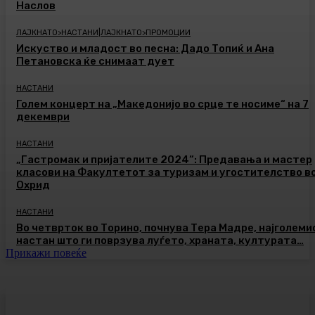
Наслов
ЛАЈКНАТО>НАСТАНИ|ЛАЈКНАТО>ПРОМОЦИИ
Искуство и младост во песна: Дадо Топиќ и Ана
Петановска ќе снимаат дует
НАСТАНИ
Голем концерт на „Македонијо во срце те носиме“ на 7
декември
НАСТАНИ
„Гастромак и пријателите 2024“: Предавања и мастер
класови на Факултетот за туризам и угостителство в
Охрид
НАСТАНИ
Во четврток во Торино, почнува Тера Мадре, најголеми
настан што ги поврзува луѓето, храната, културата…
Прикажи повеќе