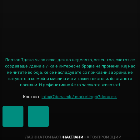
Портал 7дена.мк за секој ден во неделата, освен тоа, светот се
создаваше 7дена а 7-ка е интересна бројка на промени. Кај нас
ќе читате во боја: ќе се насладувате со приказни за храна, ќе
патувате а со моќни мисли и исти такви текстови, ќе станете
посилни. И дефинитивно ќе го засакате животот!
Контакт:
info@7dena.mk / marketing@7dena.mk
ЛАЈКНАТО>НАСТАНИ|ЛАЈКНАТО>ПРОМОЦИИ
НАСТАНИ