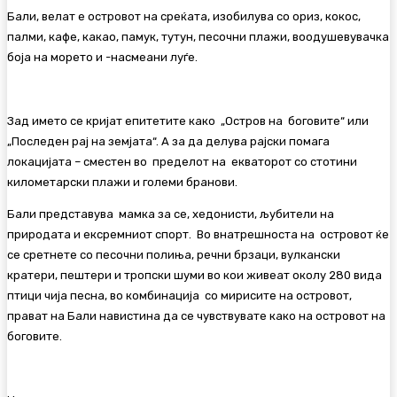
Бали, велат е островот на среќата, изобилува со ориз, кокос,
палми, кафе, какао, памук, тутун, песочни плажи, воодушевувачка
боја на морето и -насмеани луѓе.
Зад името се кријат епитетите како „Остров на боговите“ или
„Последен рај на земјата“. А за да делува рајски помага
локацијата – сместен во пределот на екваторот со стотини
километарски плажи и големи бранови.
Бали представува мамка за се, хедонисти, љубители на
природата и ексремниот спорт. Во внатрешноста на островот ќе
се сретнете со песочни полиња, речни брзаци, вулкански
кратери, пештери и тропски шуми во кои живеат околу 280 вида
птици чија песна, во комбинација со мирисите на островот,
прават на Бали навистина да се чувствувате како на островот на
боговите.