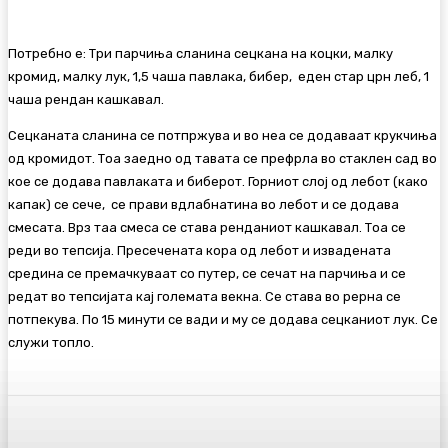
Потребно е: Три парчиња сланина сецкана на коцки, малку
кромид, малку лук, 1,5 чаша павлака, бибер, еден стар црн леб, 1
чаша рендан кашкавал.
Сецканата сланина се потпржува и во неа се додаваат крукчиња
од кромидот. Тоа заедно од тавата се префрла во стаклен сад во
кое се додава павлаката и биберот. Горниот слој од лебот (како
капак) се сече, се прави вдлабнатина во лебот и се додава
смесата. Врз таа смеса се става ренданиот кашкавал. Тоа се
реди во тепсија. Пресечената кора од лебот и извадената
средина се премачкуваат со путер, се сечат на парчиња и се
редат во тепсијата кај големата векна. Се става во рерна се
потпекува. По 15 минути се вади и му се додава сецканиот лук. Се
служи топло.
Facebook
Twitter
Pinterest
WhatsA