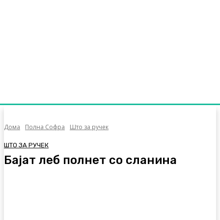
Дома
Полна Софра
Што за ручек
ШТО ЗА РУЧЕК
Бајат леб полнет со сланина
Facebook
Twitter
Pinterest
WhatsA