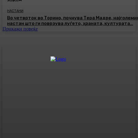
НАСТАНИ
Во четврток во Торино, почнува Тера Мадре, најголеми
настан што ги поврзува луѓето, храната, културата…
Прикажи повеќе