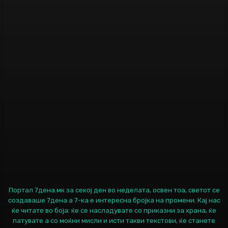
Портал 7дена.мк за секој ден во неделата, освен тоа, светот се
создаваше 7дена а 7-ка е интересна бројка на промени. Кај нас
ќе читате во боја: ќе се насладувате со приказни за храна, ќе
патувате а со моќни мисли и исти такви текстови, ќе станете