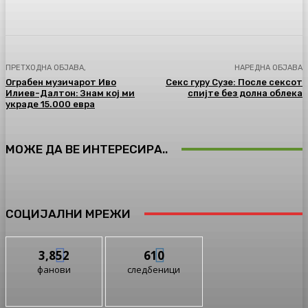
ПРЕТХОДНА ОБЈАВА,
НАРЕДНА ОБЈАВА
Ограбен музичарот Иво
Секс гуру Сузе: После сексот
Илиев-Далтон: Знам кој ми
спијте без долна облека
украде 15.000 евра
МОЖЕ ДА ВЕ ИНТЕРЕСИРА..
СОЦИЈАЛНИ МРЕЖИ
3,852
610
фанови
следбеници