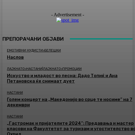
- Advertisement -
ПРЕПОРАЧАНИ ОБЈАВИ
ЕМОТИВНИ НУДИСТИ>БЕЛЕШКИ
Наслов
ЛАЈКНАТО>НАСТАНИ|ЛАЈКНАТО>ПРОМОЦИИ
Искуство и младост во песна: Дадо Топиќ и Ана
Петановска ќе снимаат дует
НАСТАНИ
Голем концерт на „Македонијо во срце те носиме“ на 7
декември
НАСТАНИ
„Гастромак и пријателите 2024“: Предавања и мастер
класови на Факултетот за туризам и угостителство в
Охрид