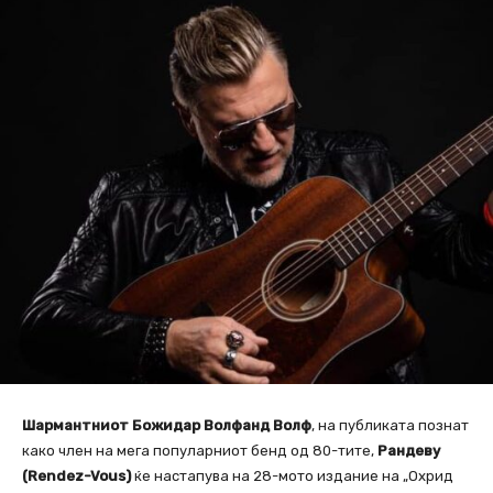
Шармантниот Божидар Волфанд Волф
, на публиката познат
како член на мега популарниот бенд од 80-тите,
Рандеву
(Rendez-Vous)
ќе настапува на 28-мото издание на „Охрид