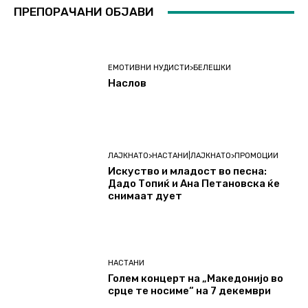
ПРЕПОРАЧАНИ ОБЈАВИ
ЕМОТИВНИ НУДИСТИ>БЕЛЕШКИ
Наслов
ЛАЈКНАТО>НАСТАНИ|ЛАЈКНАТО>ПРОМОЦИИ
Искуство и младост во песна:
Дадо Топиќ и Ана Петановска ќе
снимаат дует
НАСТАНИ
Голем концерт на „Македонијо во
срце те носиме“ на 7 декември