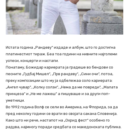
Истата година „Рандеву“ издаде и албум, што го достигна
платинестиот тираж. Беа тоа години на нивните најголеми
успеси, концерти и настапи.
Понатаму, Божидар кариерата ја градеше во бендови со
песните „Гудбај Мишел“, „Прв рандеву“, „Сини очи“, потоа,
преку композиции што му ја одбележаа соло кариерата:
„Ангел чувар“, „Колку солзи“, „Нема да ме повреди“, „Малата
принцеза“ и „Не ме лажеш“ а пишуваше и за други поп-
уметници.
Во 1992 година Волф се сели во Америка, на Флорида, за да
пред неколку години се врати во својата сакана Словенија.
Како што ни рече, настапот на „Охрид фест“ особено го
радува, најмногу поради средбата со македонската публика.