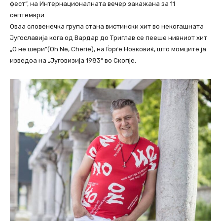
фест“, на Интернационалната вечер закажана за 11
септември.
Оваа словенечка група стана вистински хит во некогашната
Југославија кога од Вардар до Триглав се пееше нивниот хит
„О не шери“(Oh Ne, Cherie), на Ѓорѓе Новковиќ, што момците ја
изведоа на „Југовизија 1983“ во Скопје.