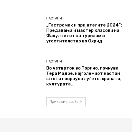
НАСТАНИ
„Гастромак и пријателите 2024“:
Предавања и мастер класови на
Факултетот за туризам и
угостителство во Охрид
НАСТАНИ
Во четврток во Торино, почнува
Тера Мадре, најголемиот настан
што ги поврзува луѓето, храната,
културата…
Прикажи повеќе