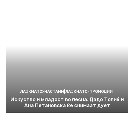
ЛАЈКНАТО>НАСТАНИ|ЛАЈКНАТО>ПРОМОЦИИ
Искуство и младост во песна: Дадо Топиќ и
Ана Петановска ќе снимаат дует