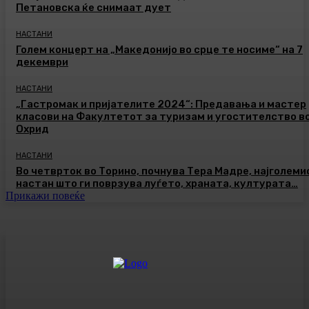
Петановска ќе снимаат дует
НАСТАНИ
Голем концерт на „Македонијо во срце те носиме“ на 7
декември
НАСТАНИ
„Гастромак и пријателите 2024“: Предавања и мастер
класови на Факултетот за туризам и угостителство в
Охрид
НАСТАНИ
Во четврток во Торино, почнува Тера Мадре, најголеми
настан што ги поврзува луѓето, храната, културата…
Прикажи повеќе