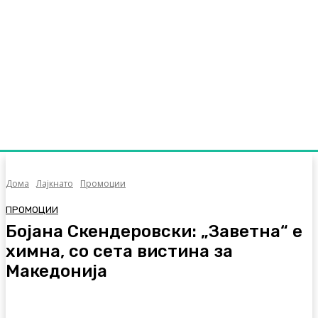
Дома
Лајкнато
Промоции
ПРОМОЦИИ
Бојана Скендеровски: „Заветна“ е
химна, со сета вистина за
Македонија