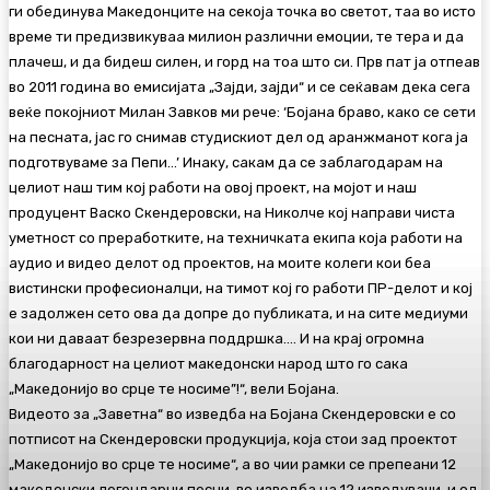
ги обединува Македонците на секоја точка во светот, таа во исто
време ти предизвикуваа милион различни емоции, те тера и да
плачеш, и да бидеш силен, и горд на тоа што си. Прв пат ја отпеав
во 2011 година во емисијата „Зајди, зајди“ и се сеќавам дека сега
веќе покојниот Милан Завков ми рече: ‘Бојана браво, како се сети
на песната, јас го снимав студискиот дел од аранжманот кога ја
подготвуваме за Пепи…’ Инаку, сакам да се заблагодарам на
целиот наш тим кој работи на овој проект, на мојот и наш
продуцент Васко Скендеровски, на Николче кој направи чиста
уметност со преработките, на техничката екипа која работи на
аудио и видео делот од проектов, на моите колеги кои беа
вистински професионалци, на тимот кој го работи ПР-делот и кој
е задолжен сето ова да допре до публиката, и на сите медиуми
кои ни даваат безрезервна поддршка…. И на крај огромна
благодарност на целиот македонски народ што го сака
„Македонијо во срце те носиме”!“, вели Бојана.
Видеото за „Заветна“ во изведба на Бојана Скендеровски е со
потписот на Скендеровски продукција, која стои зад проектот
„Македонијо во срце те носиме“, а во чии рамки се препеани 12
македонски легендарни песни, во изведба на 12 изведувачи, и од