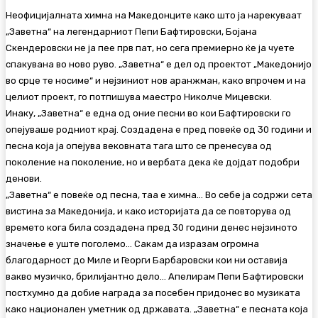
Неофицијалната химна на Македонците како што ја нарекуваат
„Заветна“ на легендарниот Пепи Бафтировски, Бојана
Скендеровски не ја пее прв пат, но сега премиерно ќе ја чуете
спакувана во ново руво. „Заветна“ е дел од проектот „Македонијо
во срце те носиме“ и нејзиниот нов аранжман, како впрочем и на
целиот проект, го потпишува маестро Николче Мицевски.
Инаку, „Заветна“ е една од оние песни во кои Бафтировски го
опејуваше родниот крај. Создадена е пред повеќе од 30 години и
песна која ја опејува вековната тага што се пренесува од
поколение на поколение, но и вербата дека ќе дојдат подобри
денови.
„Заветна“ е повеќе од песна, таа е химна… Во себе ја содржи сета
вистина за Македонија, и како историјата да се повторува од
времето кога била создадена пред 30 години денес нејзиното
значење е уште поголемо… Сакам да изразам огромна
благодарност до Миле и Георги Барбаровски кои ни оставија
вакво музичко, брилијантно дело… Апелирам Пепи Бафтировски
постхумно да добие награда за посебен придонес во музиката
како национален уметник од државата. „Заветна“ е песната која