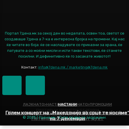
Портал 7дена.мк за секој ден во неделата, освен тоа, светот се
создаваше 7дена а 7-ка е интересна бројка на промени. Кај нас
ќе читате во боја: ќе се насладувате со приказни за храна, ќе
патувате а со моќни мисли и исти такви текстови, ќе станете
посилни. И дефинитивно ќе го засакате животот!
Контакт:
info@7dena.mk / marketing@7dena.mk
ЛАЈКНАТО>НАСТАНИ|ЛАЈКНАТО>ПРОМОЦИИ
НАСТАНИ
ЕМОТИВНИ НУДИСТИ>БЕЛЕШКИ
Голем концерт на „Македонијо во срце те носиме
Искуство и младост во песна: Дадо Топиќ и Ана
© 2025 | 7дена.мк - Сите права се задржани.
Петановска ќе снимаат дует
на 7 декември
Наслов