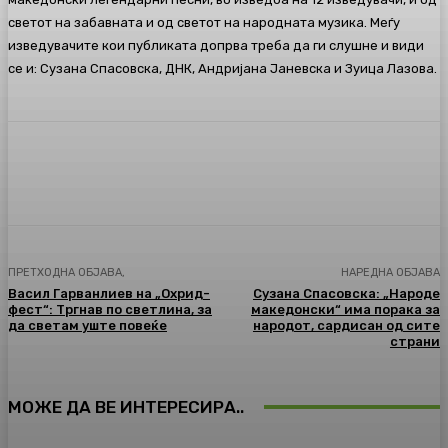
светот на забавната и од светот на народната музика. Меѓу
изведувачите кои публиката допрва треба да ги слушне и види
се и: Сузана Спасовска, ДНК, Андријана Јаневска и Зуица Лазова.
Facebook
Twitter
Pinterest
WhatsA
ПРЕТХОДНА ОБЈАВА,
НАРЕДНА ОБЈАВА
Васил Гарванлиев на „Охрид-
Сузана Спасовска: „Народе
фест“: Тргнав по светлина, за
македонски“ има порака за
да светам уште повеќе
народот, сардисан од сите
страни
МОЖЕ ДА ВЕ ИНТЕРЕСИРА..