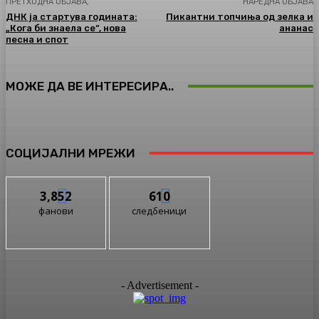
ПРЕТХОДНА ОБЈАВА,
НАРЕДНА ОБЈАВА
ДНК ја стартува годината:
Пикантни топчиња од зелка и
„Кога би знаела се“, нова
ананас
песна и спот
МОЖЕ ДА ВЕ ИНТЕРЕСИРА..
СОЦИЈАЛНИ МРЕЖИ
3,852
610
фанови
следбеници
- Advertisement -