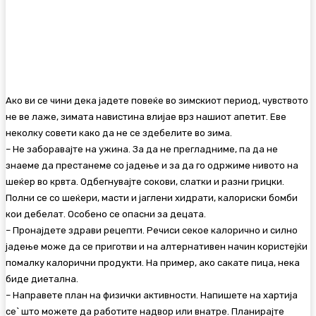
Ако ви се чини дека јадете повеќе во зимскиот период, чувството
не ве лаже, зимата навистина влијае врз нашиот апетит. Еве
неколку совети како да не се здебелите во зима.
– Не заборавајте на ужина. За да не прегладниме, па да не
знаеме да престанеме со јадење и за да го одржиме нивото на
шеќер во крвта. Одбегнувајте сокови, слатки и разни грицки.
Полни се со шеќери, масти и јаглени хидрати, калориски бомби
кои дебелат. Особено се опасни за децата.
– Пронајдете здрави рецепти. Речиси секое калорично и силно
јадење може да се приготви и на алтернативен начин користејќи
помалку калорични продукти. На пример, ако сакате пица, нека
биде диетална.
– Направете план на физички активности. Напишете на хартија
се` што можете да работите надвор или внатре. Планирајте