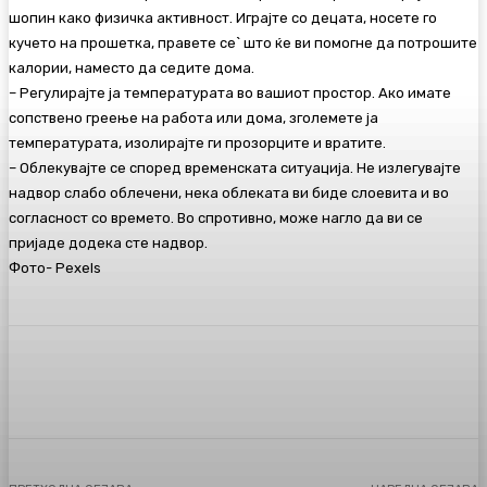
шопин како физичка активност. Играјте со децата, носете го
кучето на прошетка, правете се` што ќе ви помогне да потрошите
калории, наместо да седите дома.
– Регулирајте ја температурата во вашиот простор. Ако имате
сопствено греење на работа или дома, зголемете ја
температурата, изолирајте ги прозорците и вратите.
– Облекувајте се според временската ситуација. Не излегувајте
надвор слабо облечени, нека облеката ви биде слоевита и во
согласност со времето. Во спротивно, може нагло да ви се
пријаде додека сте надвор.
Фото- Pexels
Facebook
Twitter
Pinterest
WhatsA