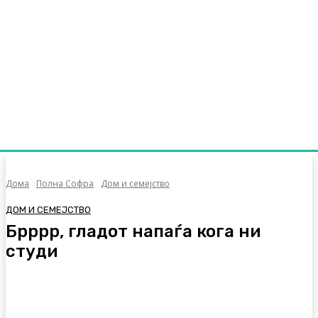
Дома
Полна Софра
Дом и семејство
ДОМ И СЕМЕЈСТВО
Брррр, гладот напаѓа кога ни
студи
Facebook
Twitter
Pinterest
WhatsA