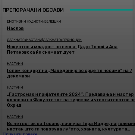
ПРЕПОРАЧАНИ ОБЈАВИ
ЕМОТИВНИ НУДИСТИ>БЕЛЕШКИ
Наслов
ЛАЈКНАТО>НАСТАНИ|ЛАЈКНАТО>ПРОМОЦИИ
Искуство и младост во песна: Дадо Топиќ и Ана
Петановска ќе снимаат дует
НАСТАНИ
Голем концерт на „Македонијо во срце те носиме“ на 7
декември
НАСТАНИ
„Гастромак и пријателите 2024“: Предавања и мастер
класови на Факултетот за туризам и угостителство в
Охрид
НАСТАНИ
Во четврток во Торино, почнува Тера Мадре, најголеми
настан што ги поврзува луѓето, храната, културата…
Прикажи повеќе