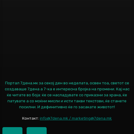
Портал 7дена.мк за секој ден во неделата, освен тоа, светот се
создаваше 7дена а 7-ка е интересна бројка на промени. Кај нас
ќе читате во боја: ќе се насладувате со приказни за храна, ќе
патувате а со моќни мисли и исти такви текстови, ќе станете
посилни. И дефинитивно ќе го засакате животот!
Контакт:
info@7dena.mk / marketing@7dena.mk