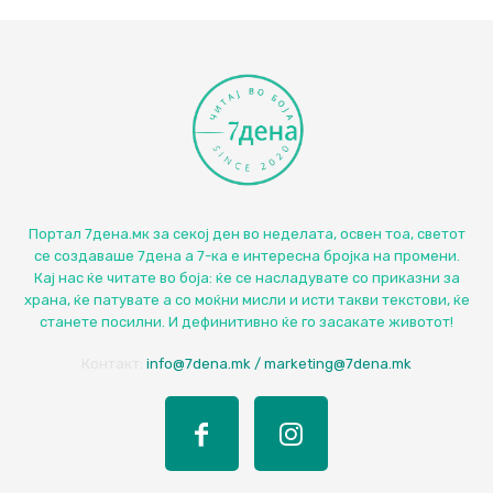
Портал 7дена.мк за секој ден во неделата, освен тоа, светот
се создаваше 7дена а 7-ка е интересна бројка на промени.
Кај нас ќе читате во боја: ќе се насладувате со приказни за
храна, ќе патувате а со моќни мисли и исти такви текстови, ќе
станете посилни. И дефинитивно ќе го засакате животот!
Контакт:
info@7dena.mk / marketing@7dena.mk