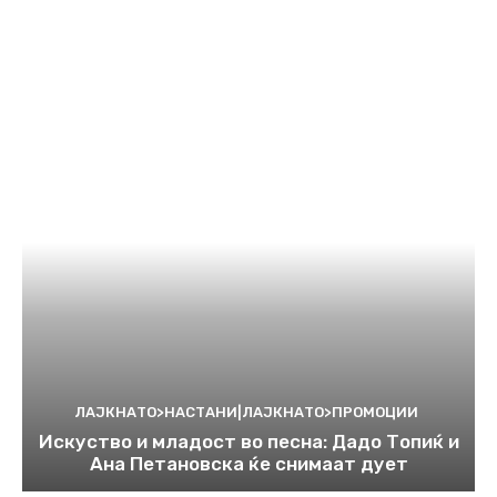
ЛАЈКНАТО>НАСТАНИ|ЛАЈКНАТО>ПРОМОЦИИ
Искуство и младост во песна: Дадо Топиќ и
Ана Петановска ќе снимаат дует