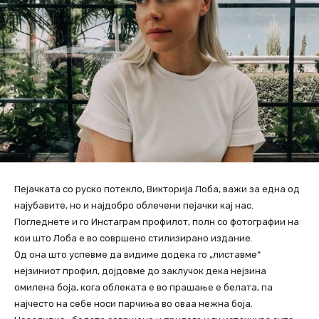
Пејачката со руско потекло, Викторија Лоба, важи за една од
најубавите, но и најдобро облечени пејачки кај нас.
Погледнете и го Инстаграм профилот, полн со фотографии на
кои што Лоба е во совршено стилизирано издание.
Од она што успевме да видиме додека го „листавме“
нејзиниот профил, дојдовме до заклучок дека нејзина
омилена боја, кога облеката е во прашање е белата, па
најчесто на себе носи парчиња во оваа нежна боја.