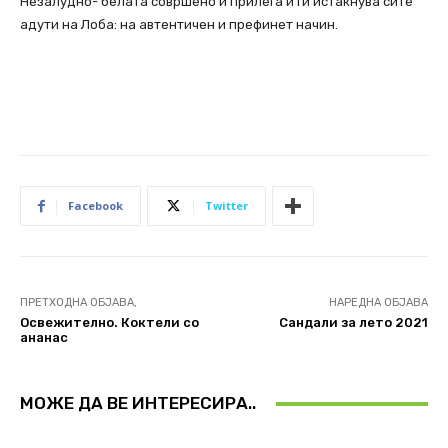
Незалудно- белата совршено и прилега и ги истакнува сите
адути на Лоба: на автентичен и префинет начин.
Facebook
Twitter
ПРЕТХОДНА ОБЈАВА,
НАРЕДНА ОБЈАВА
Освежително. Коктели со
Сандали за лето 2021
ананас
МОЖЕ ДА ВЕ ИНТЕРЕСИРА..