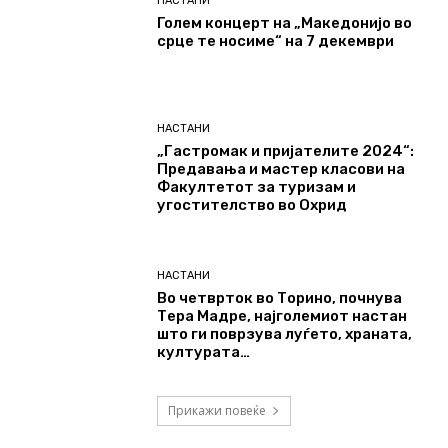
НАСТАНИ
Голем концерт на „Македонијо во
срце те носиме“ на 7 декември
НАСТАНИ
„Гастромак и пријателите 2024“:
Предавања и мастер класови на
Факултетот за туризам и
угостителство во Охрид
НАСТАНИ
Во четврток во Торино, почнува
Тера Мадре, најголемиот настан
што ги поврзува луѓето, храната,
културата…
Прикажи повеќе