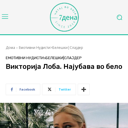
Дома
Емотивни Нудисти>Белешки|Слајдер
ЕМОТИВНИ НУДИСТИ>БЕЛЕШКИ|СЛАЈДЕР
Викторија Лоба. Најубава во бело
Facebook
Twitter