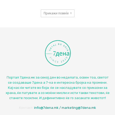
Прикажи повеќе
Портал 7дена.мк за секој ден во неделата, освен тоа, светот
се создаваше 7дена а 7-ка е интересна бројка на промени.
Кај нас ќе читате во боја: ќе се насладувате со приказни за
храна, ќе патувате а со моќни мисли и исти такви текстови, ќе
станете посилни. И дефинитивно ќе го засакате животот!
Контакт:
info@7dena.mk / marketing@7dena.mk