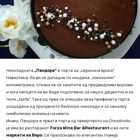
Чоколадната
„Пандора“
е торта за „сериозна врска“.
Навистина. Ќе ви се допадне по изодена „чокохолик“
километража, откако ќе се заситите од предвидливи вкусови
и кога непцето ќе ви биде подготвено за нешто децентно и со
полн „taste“. Така од прва се опишува оваа префинета торта
создадена од прочуеното белгиско чоколадо и со неколку
симболички значења на името.
Инаку, Пандора е првата торта од семејството на Chocoholic,
ја има во ресторанот
Forza Wine Bar &Restaurant
и во сите
маркети на Веро
. Се препознава по елегантен гламур: