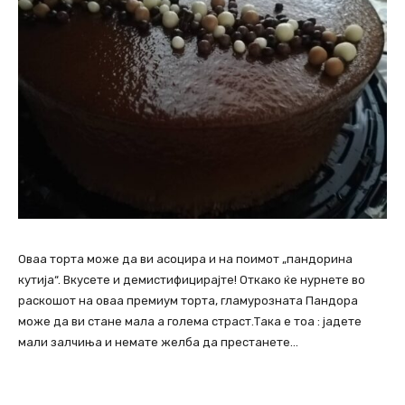
Оваа торта може да ви асоцира и на поимот „пандорина
кутија“. Вкусете и демистифицирајте! Откако ќе нурнете во
раскошот на оваа премиум торта, гламурозната Пандора
може да ви стане мала а голема страст.Така е тоа : јадете
мали залчиња и немате желба да престанете…