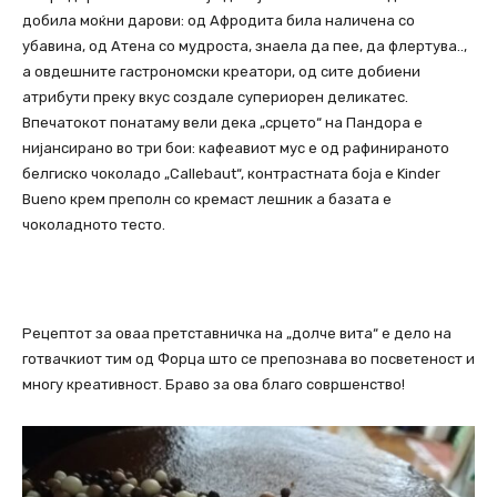
добила моќни дарови: од Афродита била наличена со
убавина, од Атена со мудроста, знаела да пее, да флертува..,
а овдешните гастрономски креатори, од сите добиени
атрибути преку вкус создале супериорен деликатес.
Впечатокот понатаму вели дека „срцето“ на Пандора е
нијансирано во три бои: кафеавиот мус е од рафинираното
белгиско чоколадо „Callebaut“, контрастната боја е Kinder
Bueno крем преполн со кремаст лешник а базата е
чоколадното тесто.
Рецептот за оваа претставничка на „долче вита“ е дело на
готвачкиот тим од Форца што се препознава во посветеност и
многу креативност. Браво за ова благо совршенство!