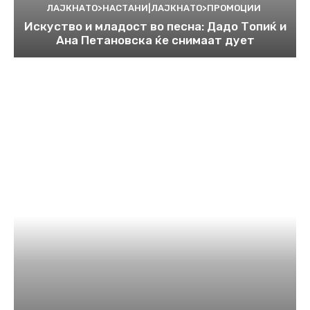
ЛАЈКНАТО>НАСТАНИ|ЛАЈКНАТО>ПРОМОЦИИ
Искуство и младост во песна: Дадо Топиќ и
Ана Петановска ќе снимаат дует