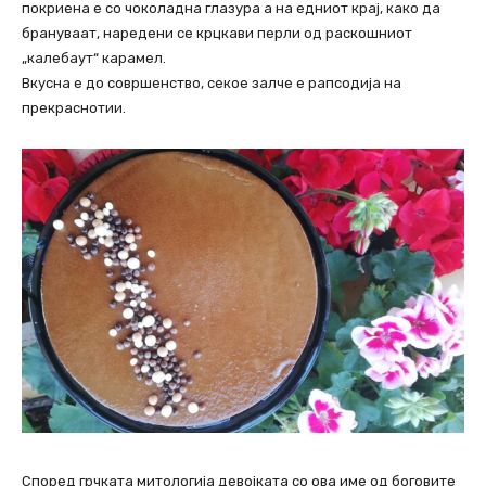
покриена е со чоколадна глазура а на едниот крај, како да
брануваат, наредени се крцкави перли од раскошниот
„калебаут“ карамел.
Вкусна е до совршенство, секое залче е рапсодија на
прекраснотии.
Според грчката митологија девојката со ова име од боговите