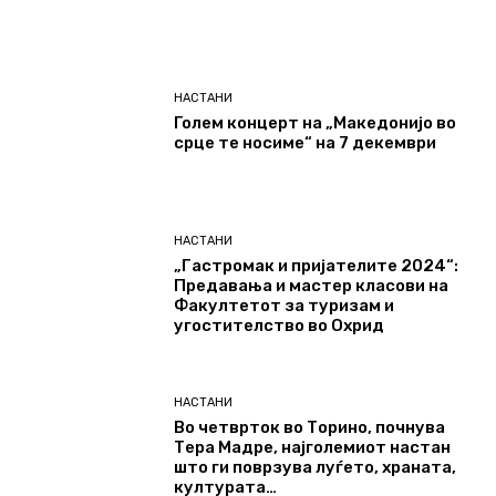
НАСТАНИ
Голем концерт на „Македонијо во
срце те носиме“ на 7 декември
НАСТАНИ
„Гастромак и пријателите 2024“:
Предавања и мастер класови на
Факултетот за туризам и
угостителство во Охрид
НАСТАНИ
Во четврток во Торино, почнува
Тера Мадре, најголемиот настан
што ги поврзува луѓето, храната,
културата…