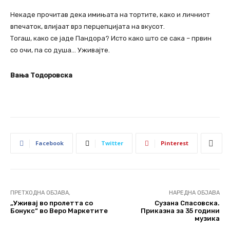
Некаде прочитав дека имињата на тортите, како и личниот
впечаток, влијаат врз перцепцијата на вкусот.
Тогаш, како се јаде Пандора? Исто како што се сака – првин
со очи, па со душа… Уживајте.
Вања Тодоровска
Facebook
Twitter
Pinterest
ПРЕТХОДНА ОБЈАВА,
НАРЕДНА ОБЈАВА
„Уживај во пролетта со
Сузана Спасовска.
Бонукс“ во Веро Маркетите
Приказна за 35 години
музика