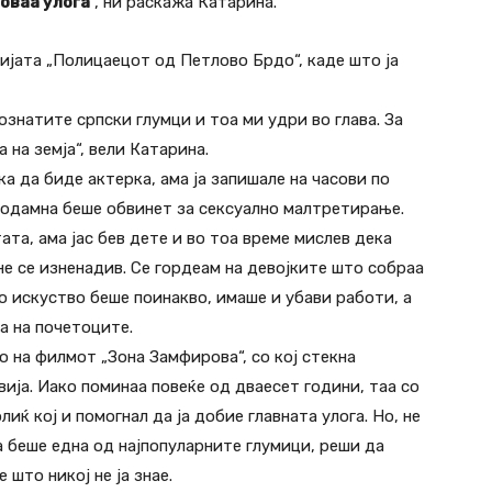
 оваа улога
“, ни раскажа Катарина.
еријата „Полицаецот од Петлово Брдо“, каде што ја
познатите српски глумци и тоа ми удри во глава. За
 на земја“, вели Катарина.
а да биде актерка, ама ја запишале на часови по
неодамна беше обвинет за сексуално малтретирање.
ата, ама јас бев дете и во тоа време мислев дека
 не се изненадив. Се гордеам на девојките што собраа
то искуство беше поинакво, имаше и убави работи, а
на на почетоците.
 на филмот „Зона Замфирова“, со кој стекна
ија. Иако поминаа повеќе од дваесет години, таа со
ќ кој и помогнал да ја добие главната улога. Но, не
а беше една од најпопуларните глумици, реши да
 што никој не ја знае.