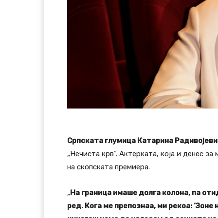
Српската глумица Катарина Радивојеви
„Нечиста крв“. Актерката, која и денес за
на скопската премиера.
„
На граница имаше долга колона, па оти
ред. Кога ме препознаа, ми рекоа: ‘Зоне 