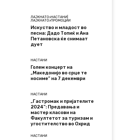
ЛАЈКНАТО>НАСТАНИ|
ЛАЈКНАТО>ПРОМОЦИИ
Искуство и младост во
песна: Дадо Топиќ и Ана
Петановска ќе снимаат
дует
НАСТАНИ
Голем концерт на
„Македонијо во срце те
носиме“ на 7 декември
НАСТАНИ
„Гастромак и пријателите
2024“: Предавања и
мастер класови на
Факултетот за туризам и
угостителство во Охрид
НАСТАНИ