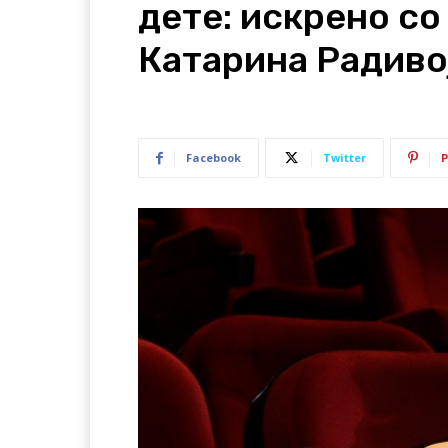
дете: искрено со
Катарина Радиво
Facebook
Twitter
P