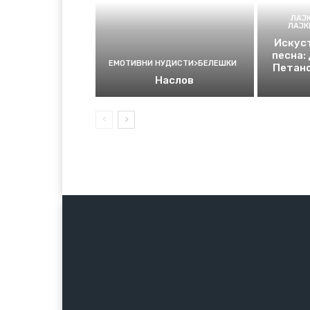
ЛАЈ
ЛАЈ
Искуст
песна:
ЕМОТИВНИ НУДИСТИ>БЕЛЕШКИ
Петано
Наслов