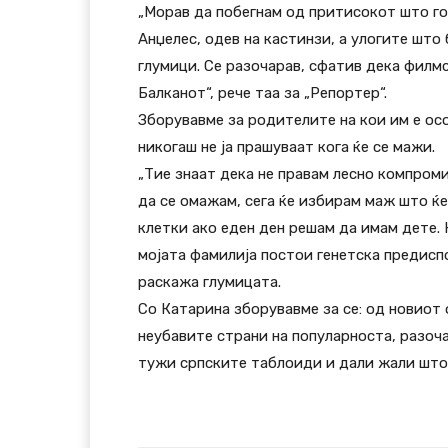
„Морав да побегнам од притисокот што го 
Анџелес, одев на кастинзи, а улогите што
глумици. Се разочарав, сфатив дека филмс
Балканот“, рече таа за „Репортер“.
Зборувавме за родителите на кои им е ос
никогаш не ја прашуваат кога ќе се мажи.
„Тие знаат дека не правам лесно компромис
да се омажам, сега ќе избирам маж што ќе
клетки ако еден ден решам да имам дете. 
мојата фамилија постои генетска предиспо
раскажа глумицата.
Со Катарина зборувавме за сe: од новиот 
неубавите страни на популарноста, разоч
тужи српските таблоиди и дали жали што 