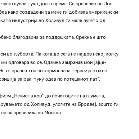
чувствував тука долго време. Се преселив во Лос
 беа како создадени за мене ги добиваа американски
ката индустрија во Холивуд ги меле луѓето од
обено благодарна за поддршката. Среќна е што
и во љубовта. Па кога до сега не најдов некој колку
 ми одговара во сe. Одамна замрзнав мои јајце-
Не го правев тоа со хормонална терапија оти во
зиција за рак, туку одев по потешкиот пат“,
филм „Нечиста крв“ до почетоците на глумата,
арувањето од Холивуд, улогите на Бродвеј, зошто ги
не се преселила во Москва.