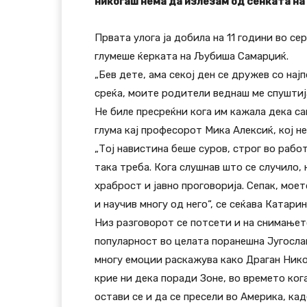
никогаш нема да излезам од сенката на
Првата улога ја добила на 11 години во с
глумеше ќерката на Љубиша Самарџиќ.
„Бев дете, ама секој ден се дружев со нај
среќа, моите родители веднаш ме спуштија
Не биле пресреќни кога им кажала дека сак
глума кај професорот Мика Алексиќ, кој 
„Тој навистина беше суров, строг во работ
така треба. Кога слушнав што се случило,
храброст и јавно проговорија. Сепак, мое
и научив многу од него“, се сеќава Катари
Низ разговорот се потсети и на снимањето
популарност во целата поранешна Југослав
многу емоции раскажува како Драган Николи
крие ни дека поради Зоне, во времето ког
остави сe и да се пресели во Америка, каде