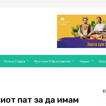
Полна Софра
Фустани И Вратоврски
Чешит
Лид
С
иот пат за да имам