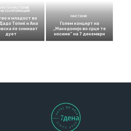
КНАТО>НАСТАНИ|
КНАТО>ПРОМОЦИИ
НАСТАНИ
во и младост во
 Дадо Топиќ и Ана
Голем концерт на
вска ќе снимаат
„Македонијо во срце те
дует
носиме“ на 7 декември