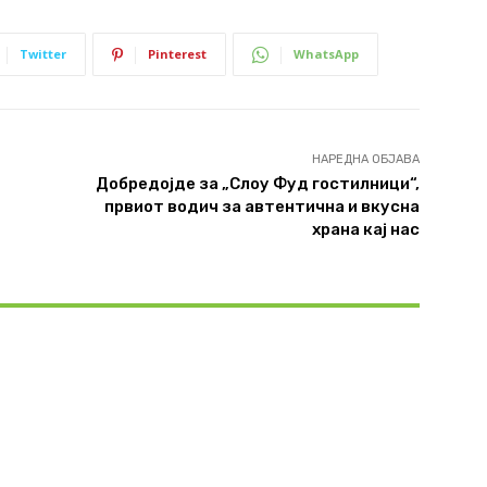
Twitter
Pinterest
WhatsApp
НАРЕДНА ОБЈАВА
Добредојде за „Слоу Фуд гостилници“,
првиот водич за автентична и вкусна
храна кај нас