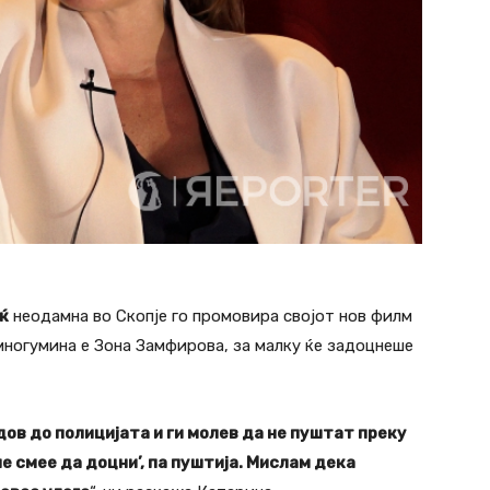
ќ
неодамна во Скопје го промовира својот нов филм
 многумина е Зона Замфирова, за малку ќе задоцнеше
дов до полицијата и ги молев да нe пуштат преку
не смее да доцни’, па пуштија. Мислам дека