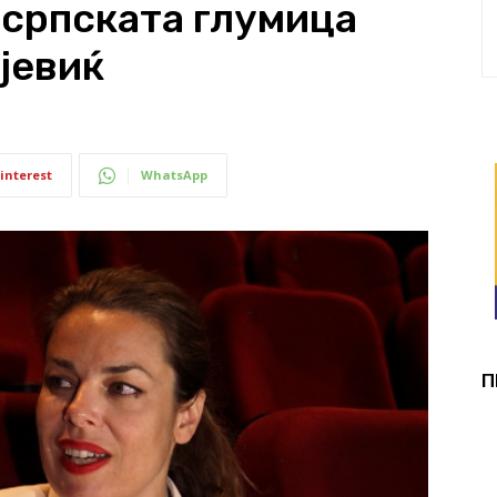
 српската глумица
јевиќ
interest
WhatsApp
П