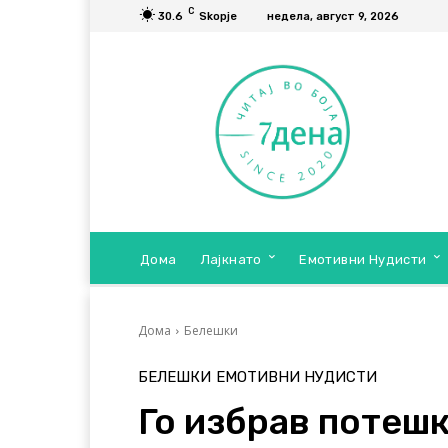
C
30.6
Skopje
недела, август 9, 2026
Дома
Лајкнато
Емотивни Нудисти
Дома
Белешки
БЕЛЕШКИ
ЕМОТИВНИ НУДИСТИ
Го избрав потешк