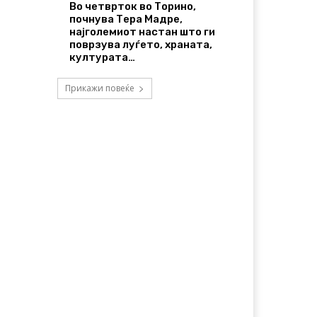
Во четврток во Торино,
почнува Тера Мадре,
најголемиот настан што ги
поврзува луѓето, храната,
културата…
Прикажи повеќе