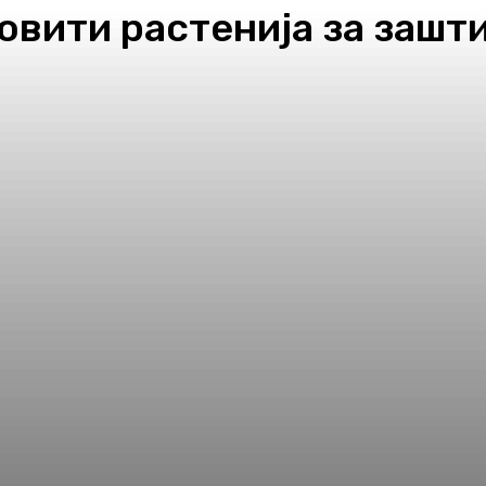
овити растенија за зашт
pp