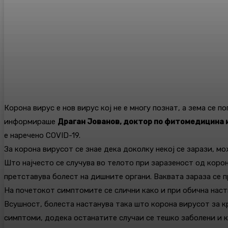
Корона вирус е нов вирус кој не е многу познат, а зема се 
информираше
Драган Јованов, доктор по фитомедицина и
е наречено COVID-19.
За корона вирусот се знае дека доколку некој се зарази, м
Што најчесто се случува во телото при заразеност од коро
претставува болест на дишните органи. Ваквата зараза се п
На почетокот симптомите се слични како и при обична наст
Всушност, болеста настанува така што корона вирусот за к
симптоми, додека останатите случаи се тешко заболени и 