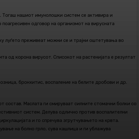
т. Тогаш нашиот имунолошки систем се активира и
о поагресивен одговор на организмот на вирусната
лку луѓето преживеат можни се и трајни оштетувања во
та од корона вирусот. Списокот на растенијата е резултат
озница, бронхитис, воспаление на белите дробови и др.
от состав. Маслата ги смируваат силните стомачни болки со
естивниот систем. Делува одлично против воспалителни
циркулацијата и го спречува згрутчувањето на крвта.
ување на болно грло, сува кашлица и ги ублажува