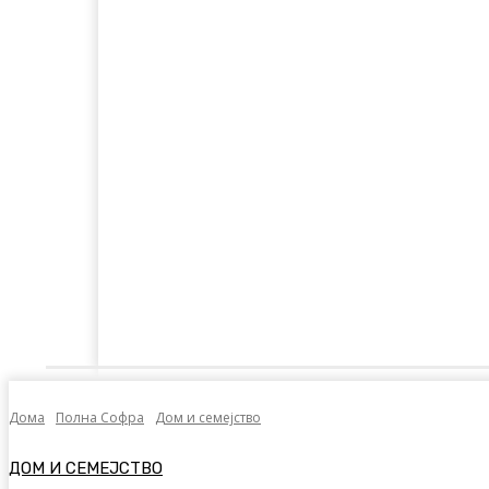
Дома
Лајкнато
Емотивни Нудисти
Пол
Дома
Полна Софра
Дом и семејство
ДОМ И СЕМЕЈСТВО