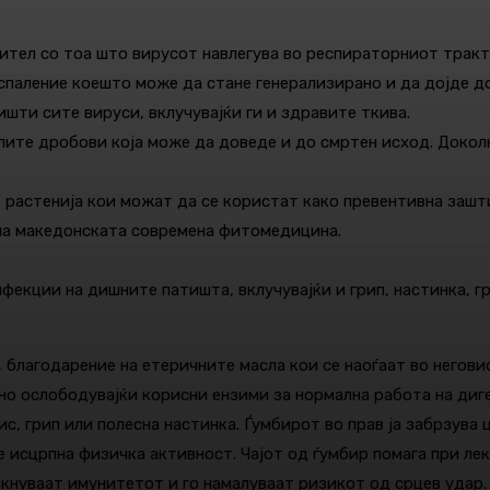
пител со тоа што вирусот навлегува во респираторниот трак
спаление коешто може да стане генерализирано и да дојде д
шти сите вируси, вклучувајќи ги и здравите ткива.
елите дробови која може да доведе и до смртен исход. Доко
растенија кои можат да се користат како превентивна зашти
 на македонската современа фитомедицина.
фекции на дишните патишта, вклучувајќи и грип, настинка, гр
 благодарение на етеричните масла кои се наоѓаат во негови
о ослободувајќи корисни ензими за нормална работа на диг
, грип или полесна настинка. Ѓумбирот во прав ја забрзува 
 исцрпна физичка активност. Чајот од ѓумбир помага при лек
кнуваат имунитетот и го намалуваат ризикот од срцев удар.