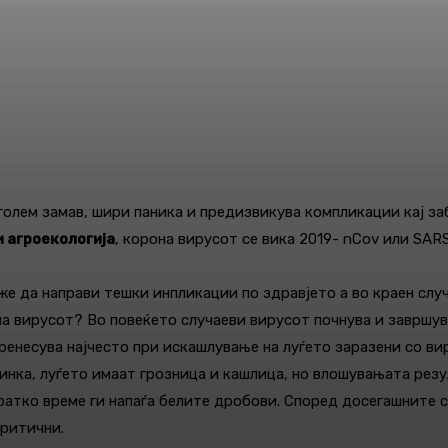
поголем замав, шири паника и предизвикува компликации кај за
 агроекологија
, корона вирусот се вика 2019- nCov или SA
оже да направи тешки инпликации по здравјето а во краен слу
на вирусот? Во повеќето случаеви вирусот почнува и завршув
ренесува најчесто при искашлување на луѓето заразени со ви
инка, луѓето имаат грозница и кашлица, но влошувањата резу
ратко време ги напаѓа белите дробови. Според досегашните 
критични.