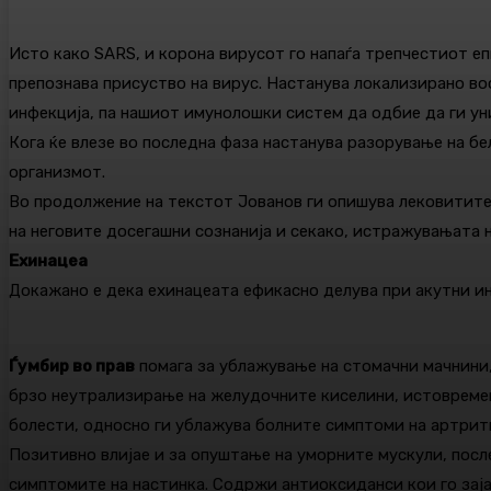
Исто како SARS, и корона вирусот го напаѓа трепчестиот е
препознава присуство на вирус. Настанува локализирано во
инфекција, па нашиот имунолошки систем да одбие да ги уни
Кога ќе влезе во последна фаза настанува разорување на б
организмот.
Во продолжение на текстот Јованов ги опишува лековитите 
на неговите досегашни сознанија и секако, истражувањата
Ехинацеа
Докажано е дека ехинацеата ефикасно делува при акутни ин
Ѓумбир во прав
помага за ублажување на стомачни мачнини,
брзо неутрализирање на желудочните киселини, истовремен
болести, односно ги ублажува болните симптоми на артритис
Позитивно влијае и за опуштање на уморните мускули, после
симптомите на настинка. Содржи антиоксиданси кои го заја