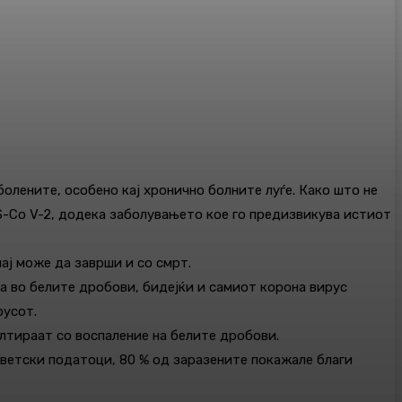
болените, особено кај хронично болните луѓе. Како што не
RS-Co V-2, додека заболувањето кое го предизвикува истиот
чај може да заврши и со смрт.
а во белите дробови, бидејќи и самиот корона вирус
русот.
лтираат со воспаление на белите дробови.
светски податоци, 80 % од заразените покажале благи