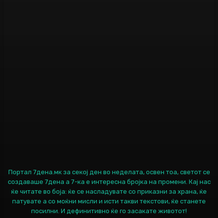
Портал 7дена.мк за секој ден во неделата, освен тоа, светот се
создаваше 7дена а 7-ка е интересна бројка на промени. Кај нас
ќе читате во боја: ќе се насладувате со приказни за храна, ќе
патувате а со моќни мисли и исти такви текстови, ќе станете
посилни. И дефинитивно ќе го засакате животот!