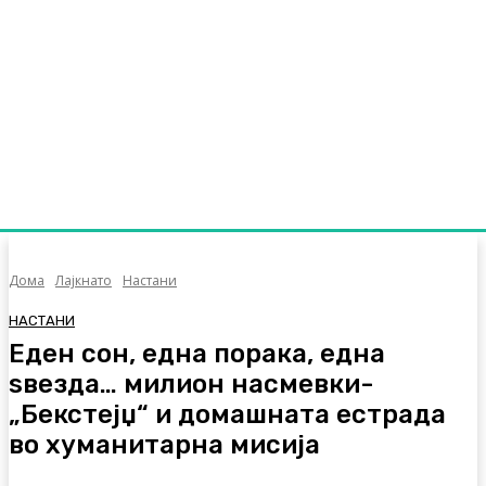
Дома
Лајкнато
Настани
НАСТАНИ
Еден сон, една порака, една
ѕвезда… милион насмевки-
„Бекстејџ“ и домашната естрада
во хуманитарна мисија