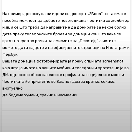
На пример, доколку ваши идоли се двоецот „2Бона“ , сега имате
посебна можност да добиете новогодишна честитка со желби од
нив, а се што треба да направите е да донирате за некое болно
дете преку телефонските броеви за донации кои што веќе се
вртат на крол во рамки на емисиите на „Бекстејџ“, а истите
можете да ги најдете и на официјалните страници на Инстаграм и
Фејсбук.
Вашата донација фотографирајте ја преку опцијата screenshot
која што ја имате на вашите мобилни телефони и пратете ни ја во
ДМ, односно инбокс на нашите профили на социјалните мрежи.
Честитката ќе пристигне во Вашиот дом за кратко, секако,
виртуелно.
Да бидеме хумани, среќни и насмеани!
Facebook
Twitter
Pinterest
WhatsA