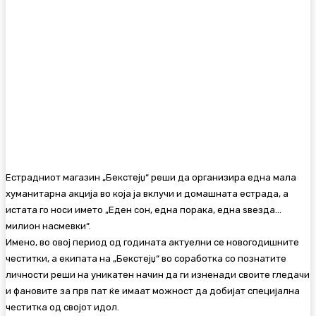
Естрадниот магазин „Бекстејџ“ реши да организира една мала
хуманитарна акција во која ја вклучи и домашната естрада, а
истата го носи името „Еден сон, една порака, една ѕвезда…
милион насмевки“.
Имено, во овој период од годината актуелни се новогодишните
честитки, а екипата на „Бекстејџ“ во соработка со познатите
личности реши на уникатен начин да ги изненади своите гледачи
и фановите за прв пат ќе имаат можност да добијат специјална
честитка од својот идол.