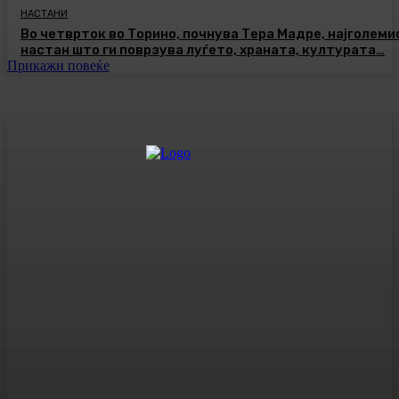
НАСТАНИ
Во четврток во Торино, почнува Тера Мадре, најголеми
настан што ги поврзува луѓето, храната, културата…
Прикажи повеќе