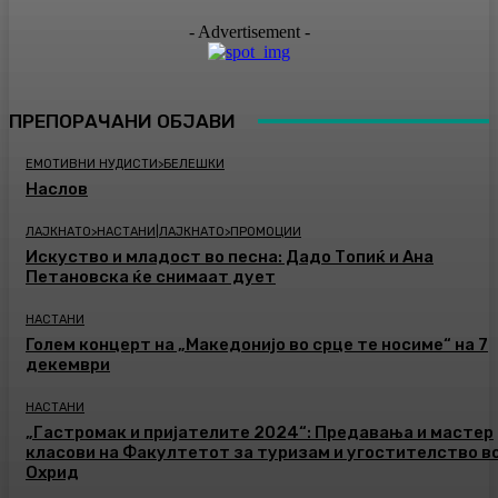
- Advertisement -
ПРЕПОРАЧАНИ ОБЈАВИ
ЕМОТИВНИ НУДИСТИ>БЕЛЕШКИ
Наслов
ЛАЈКНАТО>НАСТАНИ|ЛАЈКНАТО>ПРОМОЦИИ
Искуство и младост во песна: Дадо Топиќ и Ана
Петановска ќе снимаат дует
НАСТАНИ
Голем концерт на „Македонијо во срце те носиме“ на 7
декември
НАСТАНИ
„Гастромак и пријателите 2024“: Предавања и мастер
класови на Факултетот за туризам и угостителство в
Охрид