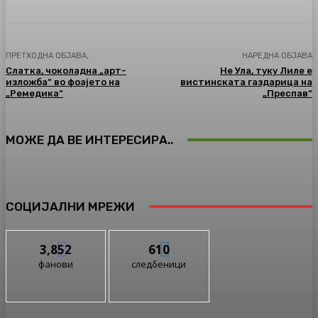
ПРЕТХОДНА ОБЈАВА,
НАРЕДНА ОБЈАВА
Слатка, чоколадна „арт-
Не Ула, туку Лиле е
изложба“ во фоајето на
вистинската газдарица на
„Ремедика“
„Преспав“
МОЖЕ ДА ВЕ ИНТЕРЕСИРА..
СОЦИЈАЛНИ МРЕЖИ
3,852
610
фанови
следбеници