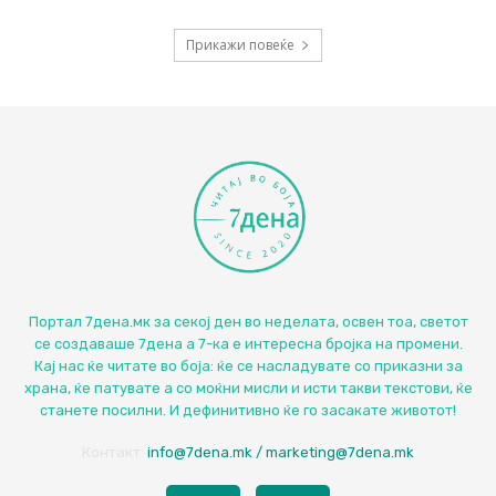
Прикажи повеќе
Портал 7дена.мк за секој ден во неделата, освен тоа, светот
се создаваше 7дена а 7-ка е интересна бројка на промени.
Кај нас ќе читате во боја: ќе се насладувате со приказни за
храна, ќе патувате а со моќни мисли и исти такви текстови, ќе
станете посилни. И дефинитивно ќе го засакате животот!
Контакт:
info@7dena.mk / marketing@7dena.mk