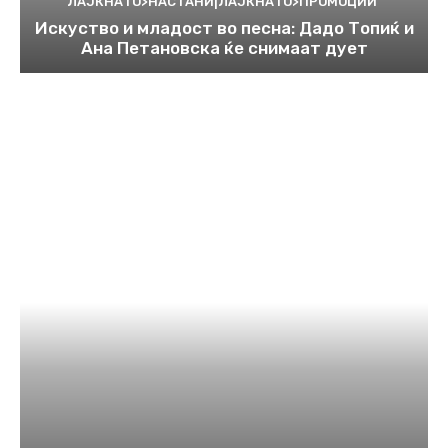
ЛАЈКНАТО>НАСТАНИ|ЛАЈКНАТО>ПРОМОЦИИ
Искуство и младост во песна: Дадо Топиќ и
Ана Петановска ќе снимаат дует