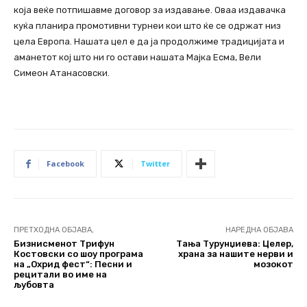
која веќе потпишавме договор за издавање. Оваа издавачка
куќа планира промотивни турнеи кои што ќе се одржат низ
цела Европа. Нашата цел е да ја продолжиме традицијата и
аманетот кој што ни го остави нашата Мајка Есма, Вели
Симеон Атанасовски.
Facebook
Twitter
ПРЕТХОДНА ОБЈАВА,
НАРЕДНА ОБЈАВА
Бизнисменот Трифун
Тања Турунџиева: Целер,
Костовски со шоу програма
храна за нашите нерви и
на „Охрид фест“: Песни и
мозокот
рецитали во име на
љубовта