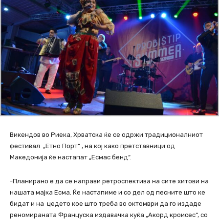
Викендов во Риека, Хрватска ќе се одржи традиционалниот
фестивал „Етно Порт“ , на кој како претставници од
Македонија ќе настапат „Есмас бенд“.
-Планирано е да се направи ретроспектива на сите хитови на
нашата мајка Есма. Ќе настапиме и со дел од песните што ке
бидат и на цедето кое што треба во октомври да го издаде
реномираната Француска издавачка куќа „Акорд кроисес“, со