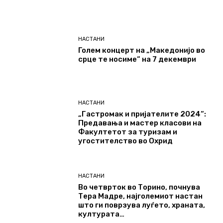
НАСТАНИ
Голем концерт на „Македонијо во
срце те носиме“ на 7 декември
НАСТАНИ
„Гастромак и пријателите 2024“:
Предавања и мастер класови на
Факултетот за туризам и
угостителство во Охрид
НАСТАНИ
Во четврток во Торино, почнува
Тера Мадре, најголемиот настан
што ги поврзува луѓето, храната,
културата…