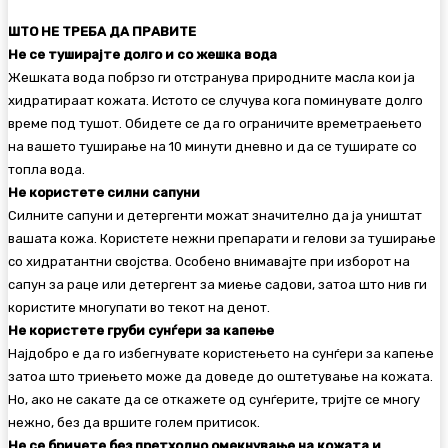
ШТО НЕ ТРЕБА ДА ПРАВИТЕ
Не се туширајте долго и со жешка вода
Жешката вода побрзо ги отстранува природните масла кои ја
хидратираат кожата. Истото се случува кога поминувате долго
време под тушот. Обидете се да го ограничите времетраењето
на вашето туширање на 10 минути дневно и да се туширате со
топла вода.
Не користете силни сапуни
Силните сапуни и детергенти можат значително да ја уништат
вашата кожа. Користете нежни препарати и гелови за туширање
со хидратантни својства. Особено внимавајте при изборот на
сапун за раце или детергент за миење садови, затоа што нив ги
користите многупати во текот на денот.
Не користете груби сунѓери за капење
Најдобро е да го избегнувате користењето на сунѓери за капење
затоа што триењето може да доведе до оштетување на кожата.
Но, ако не сакате да се откажете од сунѓерите, тријте се многу
нежно, без да вршите голем притисок.
Не се бричете без претходно омекнување на кожата и