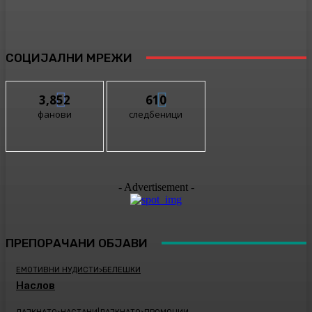
СОЦИЈАЛНИ МРЕЖИ
3,852
610
фанови
следбеници
- Advertisement -
ПРЕПОРАЧАНИ ОБЈАВИ
ЕМОТИВНИ НУДИСТИ>БЕЛЕШКИ
Наслов