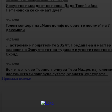
ЛАЈКНАТО>НАСТАНИ|ЛАЈКНАТО>ПРОМОЦИИ
Искуство и младост во песна: Дадо Топиќ и Ана
Петановска ќе снимаат дует
НАСТАНИ
Голем концерт на „Македонијо во срце те носиме“ на 7
декември
НАСТАНИ
„Гастромак и пријателите 2024“: Предавања и мастер
класови на Факултетот за туризам и угостителство в
Охрид
НАСТАНИ
Во четврток во Торино, почнува Тера Мадре, најголеми
настан што ги поврзува луѓето, храната, културата…
Прикажи повеќе