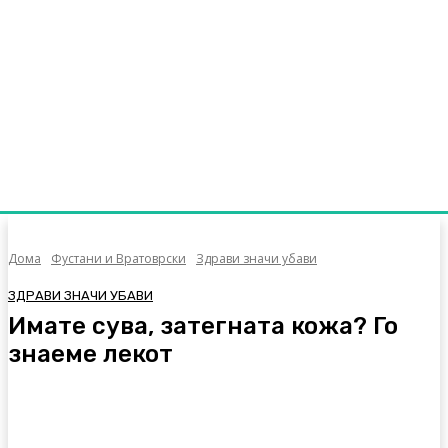
Дома
Фустани и Вратоврски
Здрави значи убави
ЗДРАВИ ЗНАЧИ УБАВИ
Имате сува, затегната кожа? Го
знаеме лекот
Facebook
Twitter
Pinterest
WhatsA