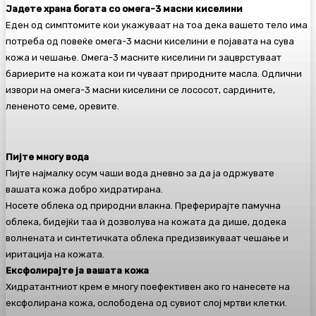
Јадете храна богата со омега-3 масни киселини
Еден од симптомите кои укажуваат на тоа дека вашето тело има
потреба од повеќе омега-3 масни киселини е појавата на сува
кожа и чешање. Омега-3 масните киселини ги зацврстуваат
бариерите на кожата кои ги чуваат природните масла. Одлични
извори на омега-3 масни киселини се лососот, сардините,
лененото семе, оревите.
Пијте многу вода
Пијте најмалку осум чаши вода дневно за да ја одржувате
вашата кожа добро хидратирана.
Носете облека од природни влакна. Преферирајте памучна
облека, бидејќи таа ѝ дозволува на кожата да дише, додека
волнената и синтетичката облека предизвикуваат чешање и
иритација на кожата.
Ексфолирајте ја вашата кожа
Хидратантниот крем е многу поефективен ако го нанесете на
ексфолирана кожа, ослободена од сувиот слој мртви клетки.