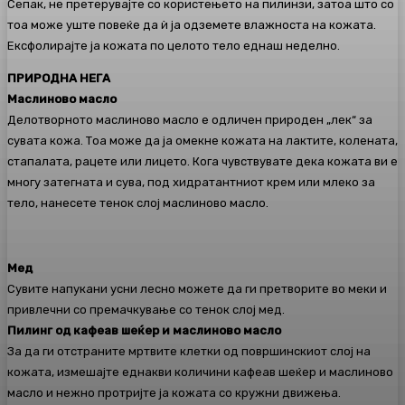
Сепак, не претерувајте со користењето на пилинзи, затоа што со
тоа може уште повеќе да ѝ ја одземете влажноста на кожата.
Ексфолирајте ја кожата по целото тело еднаш неделно.
ПРИРОДНА НЕГА
Маслиново масло
Делотворното маслиново масло е одличен природен „лек“ за
сувата кожа. Тоа може да ја омекне кожата на лактите, колената,
стапалата, рацете или лицето. Кога чувствувате дека кожата ви е
многу затегната и сува, под хидратантниот крем или млеко за
тело, нанесете тенок слој маслиново масло.
Мед
Сувите напукани усни лесно можете да ги претворите во меки и
привлечни со премачкување со тенок слој мед.
Пилинг од кафеав шеќер и маслиново масло
За да ги отстраните мртвите клетки од површинскиот слој на
кожата, измешајте еднакви количини кафеав шеќер и маслиново
масло и нежно протријте ја кожата со кружни движења.