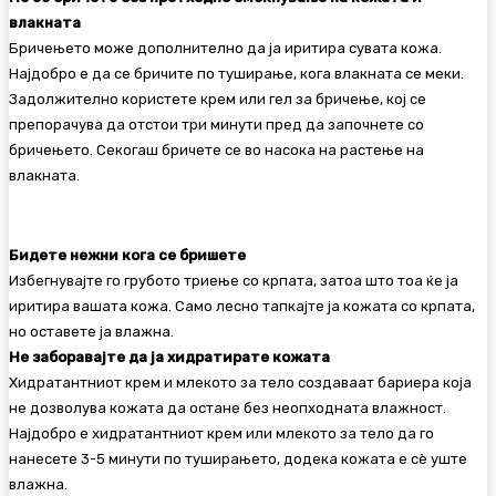
влакната
Бричењето може дополнително да ја иритира сувата кожа.
Најдобро е да се бричите по туширање, кога влакната се меки.
Задолжително користете крем или гел за бричење, кој се
препорачува да отстои три минути пред да започнете со
бричењето. Секогаш бричете се во насока на растење на
влакната.
Бидете нежни кога се бришете
Избегнувајте го грубото триење со крпата, затоа што тоа ќе ја
иритира вашата кожа. Само лесно тапкајте ја кожата со крпата,
но оставете ја влажна.
Не заборавајте да ја хидратирате кожата
Хидратантниот крем и млекото за тело создаваат бариера која
не дозволува кожата да остане без неопходната влажност.
Најдобро е хидратантниот крем или млекото за тело да го
нанесете 3-5 минути по туширањето, додека кожата е сè уште
влажна.