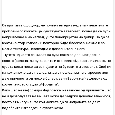
Се вративте од одмор, не помина ни една недела и веќе имате
проблеми со кожата- ја чувствувате затегнато, почна да се лупи,
непривлечна е на изглед, уште понепријатна на допир. За да се
врати на стар колосек и повторно биде блескава, нежна и со
мазна текстура, неопходна е дополнителна нега.
-Луѓето најчесто се жалат на сува кожа во долниот дел на
нозете (колената, глуждовите и стапалата), рацете и лицето, но
сувата кожа може да се појави и на бутовите и стомакот. Овој тип
на кожа може да е наследна, да е последица на стареење или
да е причинета од некоја болест, вели Вероника Чадловска од
козметичкото студио „Афродита“.
Како што не информира Чадловска, независно од причините што
не ѝ дозволуваат на вашата кожа да задржи доволно влажност,
постојат многу нешта кои можете да ги направите за да го
подобрите изгледот на сувата кожа.