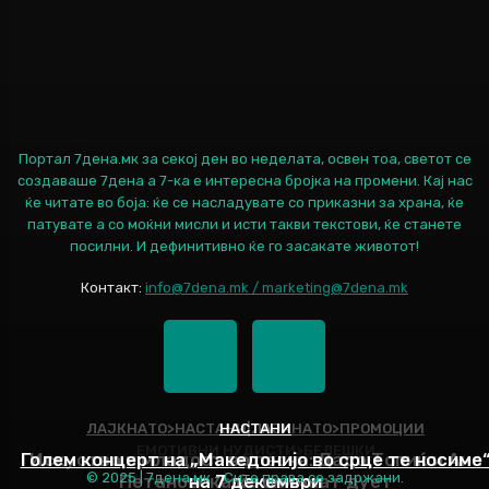
Портал 7дена.мк за секој ден во неделата, освен тоа, светот се
создаваше 7дена а 7-ка е интересна бројка на промени. Кај нас
ќе читате во боја: ќе се насладувате со приказни за храна, ќе
патувате а со моќни мисли и исти такви текстови, ќе станете
посилни. И дефинитивно ќе го засакате животот!
Контакт:
info@7dena.mk / marketing@7dena.mk
ЛАЈКНАТО>НАСТАНИ|ЛАЈКНАТО>ПРОМОЦИИ
НАСТАНИ
ЕМОТИВНИ НУДИСТИ>БЕЛЕШКИ
Голем концерт на „Македонијо во срце те носиме
Искуство и младост во песна: Дадо Топиќ и Ана
© 2025 | 7дена.мк - Сите права се задржани.
Петановска ќе снимаат дует
на 7 декември
Наслов