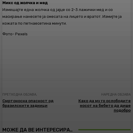
Микс од жолчка и мед
Измешајте една жолчка од јајце со 2-3 лажички мед и со
масирање нанесете ја смесата на лицето и вратот. Измијте ја
кожата по петнаесетина минути.
Фото- Pexels
Facebook
Twitter
Pinterest
WhatsA
ПРЕТХОДНА ОБЈАВА,
НАРЕДНА ОБЈАВА
Смртоносна опасност од
Како да му го ослободите
бразилските задници
носот на бебето да дише
подобро
МОЖЕ ДА ВЕ ИНТЕРЕСИРА..