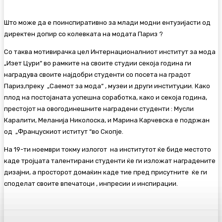
Што може да е поинспиративно за млади модни ентузијасти од
директен допир со колевката на модата Париз ?
Со таква мотивирачка цел Интернационалниот институт за мода
„Изет Цури“ во рамките на своите студии секоја година ги
наградува своите најдобри студенти со посета на градот
Париз,преку „Саемот за мода“ , музеи и други институции. Како
плод на постојаната успешна соработка, како и секоја година,
престојот на овогодинешните наградени студенти : Мусли
Каралити, Меланија Николоска, и Марина Карчевска е подржан
од „Францускиот иститут “во Скопје.
На 19-ти ноември токму излогот на институтот ќе биде местото
каде тројцата талентирани студенти ќе ги изложат наградените
дизајни, а просторот домаќин каде тие пред присутните ќе ги
споделат своите впечатоци , инпресии и инспирации.