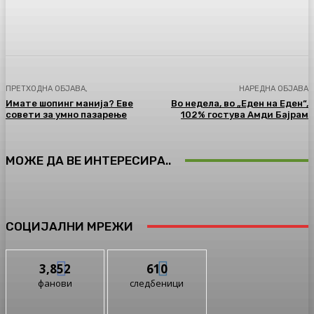
Facebook
Twitter
Pinterest
WhatsA
ПРЕТХОДНА ОБЈАВА,
НАРЕДНА ОБЈАВА
Имате шопинг манија? Еве
Во недела, во „Еден на Еден“,
совети за умно пазарење
102% гостува Амди Бајрам
МОЖЕ ДА ВЕ ИНТЕРЕСИРА..
СОЦИЈАЛНИ МРЕЖИ
3,852
610
фанови
следбеници