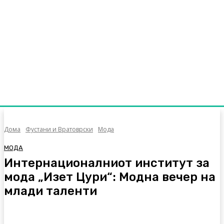
Дома
Фустани и Вратоврски
Мода
МОДА
Интернационалниот институт за
мода „Изет Цури“: Модна вечер на
млади таленти