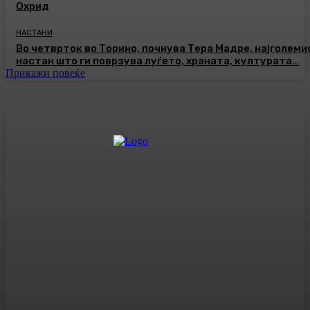
Охрид
НАСТАНИ
Во четврток во Торино, почнува Тера Мадре, најголеми
настан што ги поврзува луѓето, храната, културата…
Прикажи повеќе