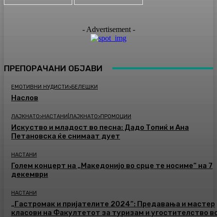
- Advertisement -
ПРЕПОРАЧАНИ ОБЈАВИ
ЕМОТИВНИ НУДИСТИ>БЕЛЕШКИ
Наслов
ЛАЈКНАТО>НАСТАНИ|ЛАЈКНАТО>ПРОМОЦИИ
Искуство и младост во песна: Дадо Топиќ и Ана
Петановска ќе снимаат дует
НАСТАНИ
Голем концерт на „Македонијо во срце те носиме“ на 7
декември
НАСТАНИ
„Гастромак и пријателите 2024“: Предавања и мастер
класови на Факултетот за туризам и угостителство в