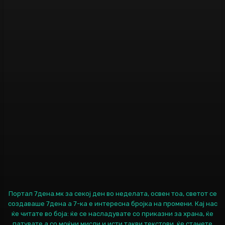
Портал 7дена.мк за секој ден во неделата, освен тоа, светот се
создаваше 7дена а 7-ка е интересна бројка на промени. Кај нас
ќе читате во боја: ќе се насладувате со приказни за храна, ќе
патувате а со моќни мисли и исти такви текстови, ќе станете