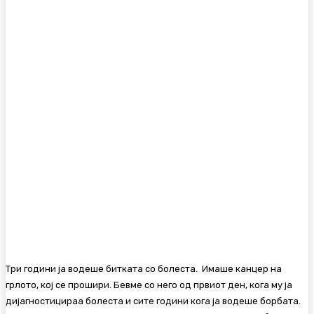
Три години ја водеше битката со болеста. Имаше канцер на
грлото, кој се прошири. Бевме со него од првиот ден, кога му ја
дијагностицираа болеста и сите години кога ја водеше борбата.