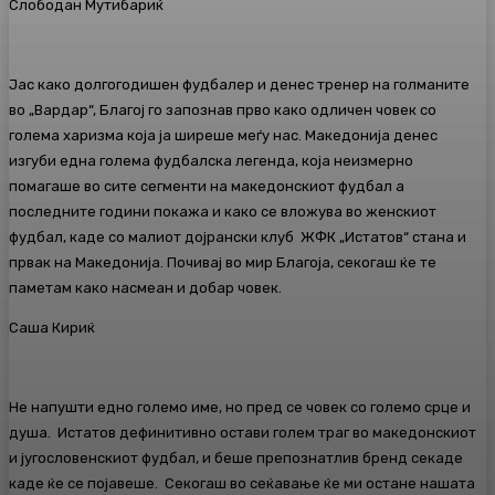
Слободан Мутибариќ
Јас како долгогодишен фудбалер и денес тренер на голманите
во „Вардар“, Благој го запознав прво како одличен човек со
голема харизма која ја ширеше меѓу нас. Македонија денес
изгуби една голема фудбалска легенда, која неизмерно
помагаше во сите сегменти на македонскиот фудбал а
последните години покажа и како се вложува во женскиот
фудбал, каде со малиот дојрански клуб ЖФК „Истатов“ стана и
првак на Македонија. Почивај во мир Благоја, секогаш ќе те
паметам како насмеан и добар човек.
Саша Кириќ
Не напушти едно големо име, но пред се човек со големо срце и
душа. Истатов дефинитивно остави голем траг во македонскиот
и југословенскиот фудбал, и беше препознатлив бренд секаде
каде ќе се појавеше. Секогаш во сеќавање ќе ми остане нашата