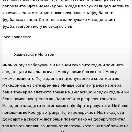
репрезентацијата на Македонија каде што сум ги видел неговите
човечки квалитети и вистински познавање на фудбалот и
фудбалската игра. Со неговото заминување македонскиот
фудбал загуби многу во секој поглед.
Ѓоко Хаџиевски
Хаџиевски и Истатов
Имам многу за зборување и не знам како сите години поминати
заедно да ги кажам на кусо. Многу време бев со него. Многу
имаме поминато. Тој е еден од најпопуларните спортисти во
Македонија, на сите времиња. Имаше богата играчка кариера,
беше тренер во златното време на „Беласица“ и седум години ми
беше помошник тренер во „Вардар“ и во репрезентација на
Македонија, каде ги постигнавме најдобрите резултати. Ми беше
помошник во Костур во Грција. Тој е тренерскиот. Но, покрај ова
до крајот на својот живот беше познат како најдобар угостител,
тоа што го направи со неговиот спортски хотел, ни приближно не