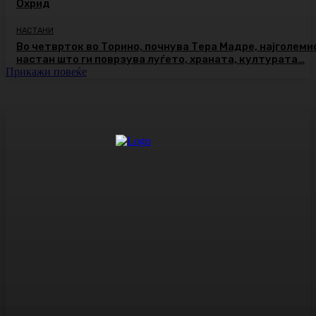
Охрид
НАСТАНИ
Во четврток во Торино, почнува Тера Мадре, најголеми
настан што ги поврзува луѓето, храната, културата…
Прикажи повеќе