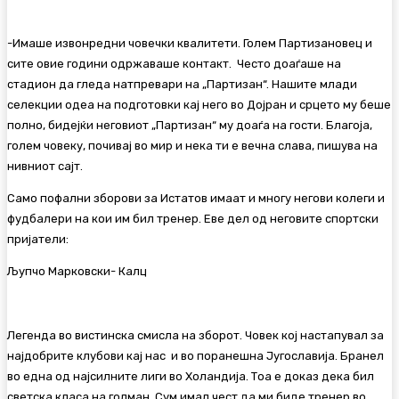
-Имаше извонредни човечки квалитети. Голем Партизановец и
сите овие години одржаваше контакт. Често доаѓаше на
стадион да гледа натпревари на „Партизан“. Нашите млади
селекции одеа на подготовки кај него во Дојран и срцето му беше
полно, бидејќи неговиот „Партизан“ му доаѓа на гости. Благоја,
голем човеку, почивај во мир и нека ти е вечна слава, пишува на
нивниот сајт.
Само пофални зборови за Истатов имаат и многу негови колеги и
фудбалери на кои им бил тренер. Еве дел од неговите спортски
пријатели:
Љупчо Марковски- Калц
Легенда во вистинска смисла на зборот. Човек кој настапувал за
најдобрите клубови кај нас и во поранешна Југославија. Бранел
во една од најсилните лиги во Холандија. Тоа е доказ дека бил
светска класа на голман. Сум имал чест да ми биде тренер во