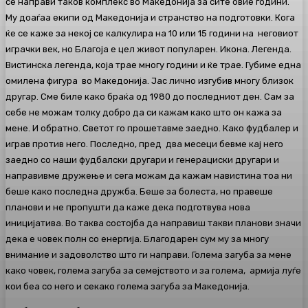
се направи таков комплекс во Македонија за сите овие години.
Му доаѓаа екипи од Македонија и странство на подготовки. Кога
ќе се каже за некој се калкулира на 10 или 15 години на неговиот
играчки век, но Благоја е цел живот популарен. Икона. Легенда.
Вистинска легенда, која трае многу години и ќе трае. Губиме една
омилена фигура во Македонија. Јас лично изгубив многу близок
другар. Сме биле како браќа од 1980 до последниот ден. Сам за
себе не можам толку добро да си кажам како што он кажа за
мене. И обратно. Светот го прошетавме заедно. Како фудбалер и
играв против него. Последно, пред два месеци бевме кај него
заедно со наши фудбалски другари и генерациски другари и
направивме дружење и сега можам да кажам навистина тоа ни
беше како последна дружба. Беше за болеста, но правеше
планови и не пропушти да каже дека подготвува нова
иницијатива. Во таква состојба да направиш такви планови значи
дека е човек полн со енергија. Благодарен сум му за многу
внимание и задоволство што ги направи. Голема загуба за мене
како човек, голема загуба за семејството и за голема, армија луѓе
кои беа со него и секако голема загуба за Македонија.