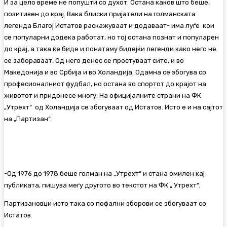
И за цело време не попушти со духот. Остана каков што беше,
позитивен до крај. Вака блиски пријатели на голманската
легенда Благој Истатов раскажуваат и додаваат- има луѓе кои
се популарни додека работат, но тој остана познат и популарен
до крај, а така ќе биде и понатаму бидејќи легенди како него не
се забораваат. Од него денес се простуваат сите, и во
Македонија и во Србија и во Холандија. Одамна се збогува со
професионалниот фудбал, но остана во спортот до крајот на
животот и придонесе многу. На официјалните страни на ФК
„Утрехт“ од Холандија се збогуваат од Истатов. Исто е и на сајтот
на „Партизан“.
-Од 1976 до 1978 беше голман на „Утрехт“ и стана омилен кај
публиката, пишува меѓу другото во текстот на ФК „ Утрехт“.
Партизановци исто така со пофални зборови се збогуваат со
Истатов.