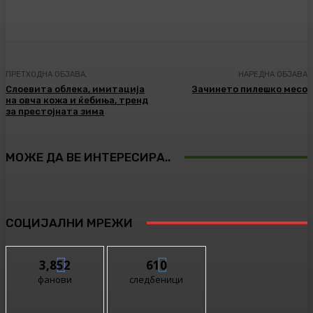
Facebook
Twitter
Pinterest
WhatsA
ПРЕТХОДНА ОБЈАВА,
НАРЕДНА ОБЈАВА
Слоевита облека, имитација
Зачинето пилешко месо
на овча кожа и ќебиња, тренд
за престојната зима
МОЖЕ ДА ВЕ ИНТЕРЕСИРА..
СОЦИЈАЛНИ МРЕЖИ
3,852
610
фанови
следбеници