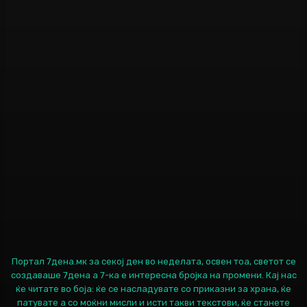
Портал 7дена.мк за секој ден во неделата, освен тоа, светот се
создаваше 7дена а 7-ка е интересна бројка на промени. Кај нас
ќе читате во боја: ќе се насладувате со приказни за храна, ќе
патувате а со моќни мисли и исти такви текстови, ќе станете