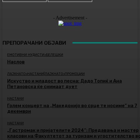
- Advertisement -
ПРЕПОРАЧАНИ ОБЈАВИ
ЕМОТИВНИ НУДИСТИ>БЕЛЕШКИ
Наслов
ЛАЈКНАТО>НАСТАНИ|ЛАЈКНАТО>ПРОМОЦИИ
Искуство и младост во песна: Дадо Топиќ и Ана
Петановска ќе снимаат дует
НАСТАНИ
Голем концерт на „Македонијо во срце те носиме“ на 7
декември
НАСТАНИ
„Гастромак и пријателите 2024“: Предавања и мастер
класови на Факултетот за туризам и угостителство в