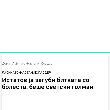
Дома
Лајкнато>Настани|Слајдер
ЛАЈКНАТО>НАСТАНИ|СЛАЈДЕР
Истатов ја загуби битката со
болеста, беше светски голман
Facebook
Twitter
Pinterest
WhatsA