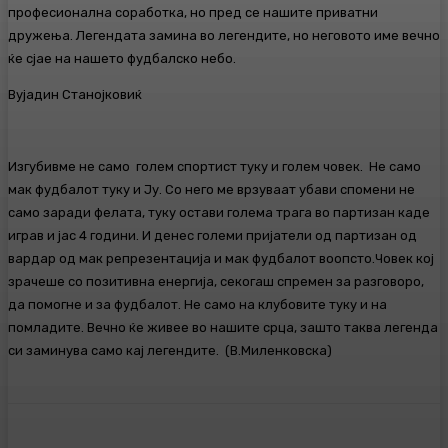
професионална соработка, но пред се нашите приватни
дружења. Легендата замина во легендите, но неговото име вечно
ќе сјае на нашето фудбалско небо.
Вујадин Станојковиќ
Изгубивме не само голем спортист туку и голем човек. Не само
мак фудбалот туку и Ју. Со него ме врзуваат убави спомени не
само заради фелата, туку остави голема трага во партизан каде
играв и јас 4 години. И денес големи пријатели од партизан од
вардар од мак репрезентација и мак фудбалот воопсто.Човек кој
зрачеше со позитивна енергија, секогаш спремен за разговоро,
да помогне и за фудбалот. Не само на клубовите туку и на
помладите. Вечно ќе живее во нашите срца, зашто таква легенда
си заминува само кај легендите. (В.Миленковска)