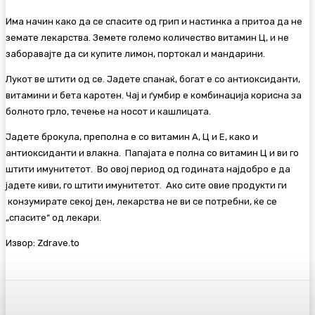
Има начин како да се спасите од грип и настинка а притоа да не
земате лекарства. Земете големо количество витамин Ц, и не
заборавајте да си купите лимон, портокал и мандарини.
Лукот ве штити од се. Јадете спанаќ, богат е со антиоксиданти,
витамини и бета каротен. Чај и ѓумбир е комбинација корисна за
болното грло, течење на носот и кашлицата.
Јадете брокула, преполна е со витамин А, Ц и Е, како и
антиоксиданти и влакна. Папајата е полна со витамин Ц и ви го
штити имунитетот. Во овој период од годината најдобро е да
јадете киви, го штити имунитетот. Ако сите овие продукти ги
конзумирате секој ден, лекарства не ви се потребни, ќе се
„спасите“ од лекари.
Извор: Zdrave.to