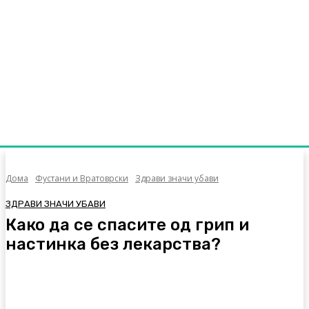
Дома
Фустани и Вратоврски
Здрави значи убави
ЗДРАВИ ЗНАЧИ УБАВИ
Како да се спасите од грип и
настинка без лекарства?
Facebook
Twitter
Pinterest
WhatsA