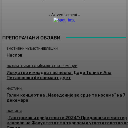
- Advertisement -
ПРЕПОРАЧАНИ ОБЈАВИ
ЕМОТИВНИ НУДИСТИ>БЕЛЕШКИ
Наслов
ЛАЈКНАТО>НАСТАНИ|ЛАЈКНАТО>ПРОМОЦИИ
Искуство и младост во песна: Дадо Топиќ и Ана
Петановска ќе снимаат дует
НАСТАНИ
Голем концерт на „Македонијо во срце те носиме“ на 7
декември
НАСТАНИ
„Гастромак и пријателите 2024“: Предавања и мастер
класови на Факултетот за туризам и угостителство в
Охрид