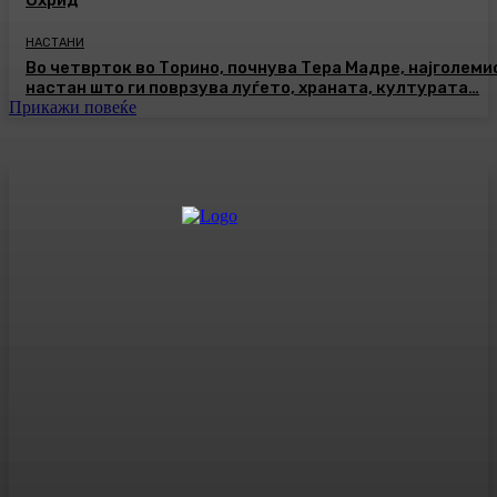
НАСТАНИ
Во четврток во Торино, почнува Тера Мадре, најголеми
настан што ги поврзува луѓето, храната, културата…
Прикажи повеќе