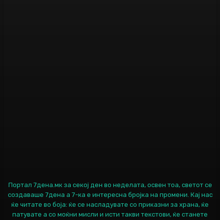
Портал 7дена.мк за секој ден во неделата, освен тоа, светот се
создаваше 7дена а 7-ка е интересна бројка на промени. Кај нас
ќе читате во боја: ќе се насладувате со приказни за храна, ќе
патувате а со моќни мисли и исти такви текстови, ќе станете