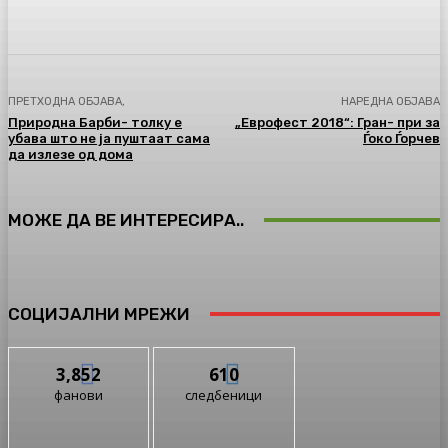
Facebook
Twitter
Pinterest
WhatsA
ПРЕТХОДНА ОБЈАВА,
НАРЕДНА ОБЈАВА
Природна Барби- толку е
„Еврофест 2018“: Гран- при за
убава што не ја пуштаат сама
Ѓоко Ѓорчев
да излезе од дома
МОЖЕ ДА ВЕ ИНТЕРЕСИРА..
СОЦИЈАЛНИ МРЕЖИ
3,852
610
фанови
следбеници