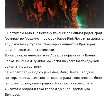
– Спотот е сниман на неколку локации во нашиот роден град
Гостивар, во Градскиот парк, рок барот Pink Floyd и на сцената
во Домот на културата. Режисер на видеото е Кристијан
Шемко – вели Ивица Брчиовски.
Во него покрај членовите на Ареа, се појавиваат и Елена,
ќерка на Ивица и Ружица Брчиоски, во улога на придружен
вокал и млади артисти.
– Им благодариме од срце на Ана, Маги, Леила, Теодора,
Виктор, Росица, Ема и Војкан кои направија овој спот да биде
исполнет со ведрина и радост. На крајот на краиштата
животот е радост и така треба и да биде- дополнува
Брчиовски.