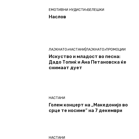
ЕМОТИВНИ НУДИСТИ>БЕЛЕШКИ
Наслов
ЛАЈКНАТО>НАСТАНИ|ЛАЈКНАТО>ПРОМОЦИИ
Искуство и младост во песна:
Дадо Топиќ и Ана Петановска ќе
снимаат дует
НАСТАНИ
Голем концерт на „Македонијо во
срце те носиме“ на 7 декември
НАСТАНИ