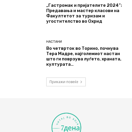
„Гастромак и пријателите 2024“:
Предавања и мастер класови на
Факултетот за туризам и
угостителство во Охрид
НАСТАНИ
Во четврток во Торино, почнува
Тера Мадре, најголемиот настан
што ги поврзува луѓето, храната,
културата…
Прикажи повеќе