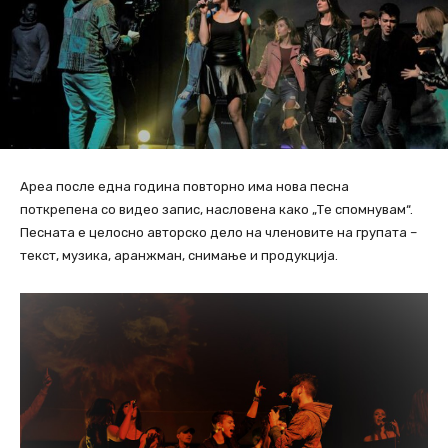
Ареа после една година повторно има нова песна
поткрепена со видео запис, насловена како „Те спомнувам“.
Песната е целосно авторско дело на членовите на групата –
текст, музика, аранжман, снимање и продукција.