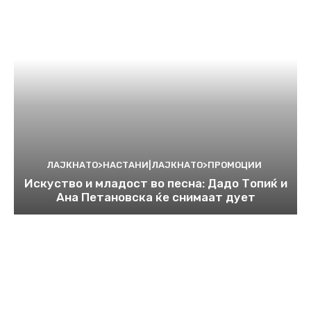
ЛАЈКНАТО>НАСТАНИ|ЛАЈКНАТО>ПРОМОЦИИ
Искуство и младост во песна: Дадо Топиќ и
Ана Петановска ќе снимаат дует