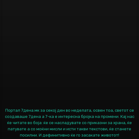
Портал 7дена.мк за секој ден во неделата, освен тоа, светот се
создаваше 7дена а 7-ка е интересна бројка на промени. Кај нас
ќе читате во боја: ќе се насладувате со приказни за храна, ќе
патувате а со моќни мисли и исти такви текстови, ќе станете
посилни. И дефинитивно ќе го засакате животот!