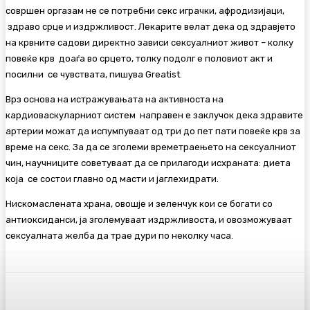
совршен оргазам не се потребни секс играчки, афродизијаци,
здраво срце и издржливост. Лекарите велат дека од здравјето
на крвните садови директно зависи сексуалниот живот – колку
повеќе крв доаѓа во срцето, толку подолг е половиот акт и
посилни се чувствата, пишува Greatist.
Врз основа на истражувањата на активноста на
кардиоваскуларниот систем направен е заклучок дека здравите
артерии можат да испумпуваат од три до пет пати повеќе крв за
време на секс. За да се зголеми времетраењето на сексуалниот
чин, научниците советуваат да се прилагоди исхраната: диета
која се состои главно од масти и јаглехидрати.
Нискомаслената храна, овошје и зеленчук кои се богати со
антиоксиданси, ја зголемуваат издржливоста, и овозможуваат
сексуалната желба да трае дури по неколку часа.
Facebook
Twitter
Pinterest
WhatsA