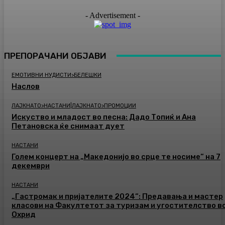
- Advertisement -
ПРЕПОРАЧАНИ ОБЈАВИ
ЕМОТИВНИ НУДИСТИ>БЕЛЕШКИ
Наслов
ЛАЈКНАТО>НАСТАНИ|ЛАЈКНАТО>ПРОМОЦИИ
Искуство и младост во песна: Дадо Топиќ и Ана
Петановска ќе снимаат дует
НАСТАНИ
Голем концерт на „Македонијо во срце те носиме“ на 7
декември
НАСТАНИ
„Гастромак и пријателите 2024“: Предавања и мастер
класови на Факултетот за туризам и угостителство в
Охрид