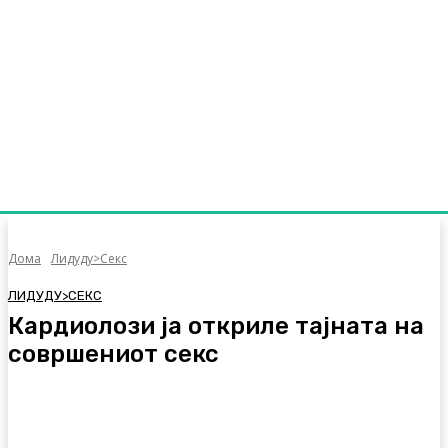
Дома
Лидуду>Секс
ЛИДУДУ>СЕКС
Кардиолози ја откриле тајната на
совршениот секс
Facebook
Twitter
Pinterest
WhatsA