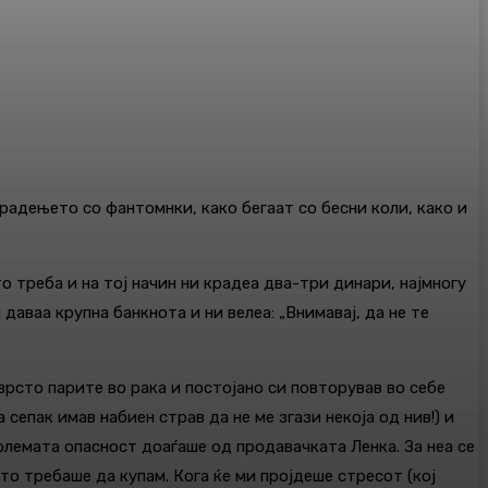
радењето со фантомнки, како бегаат со бесни коли, како и
 треба и на тој начин ни крадеа два-три динари, најмногу
даваа крупна банкнота и ни велеа: „Внимавај, да не те
цврсто парите во рака и постојано си повторував во себе
сепак имав набиен страв да не ме згази некоја од нив!) и
големата опасност доаѓаше од продавачката Ленка. За неа се
то требаше да купам. Кога ќе ми пројдеше стресот (кој