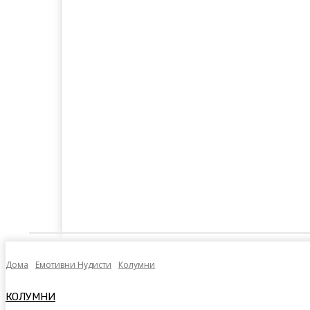
Дома
Лајкнато
Емотивни Нудисти
Пол
Дома
Емотивни Нудисти
Колумни
КОЛУМНИ