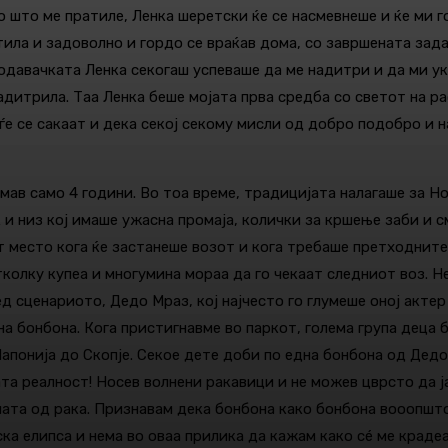
в по што ме пратиле, Ленка шеретски ќе се насмевнеше и ќе м
ила и задоволно и гордо се враќав дома, со завршената задач
родавачката Ленка секогаш успеваше да ме надитри и да ми ук
дитрила. Таа Ленка беше мојата прва средба со светот на ра
ѓе се сакаат и дека секој секому мисли од добро подобро и н
имав само 4 години. Во тоа време, традицијата налагаше за Н
к и низ кој имаше ужасна промаја, колички за кршење заби и 
т место кога ќе застанеше возот и кога требаше претходните
олку купеа и многумина мораа да го чекаат следниот воз. Нек
ед сценариото, Дедо Мраз, кој најчесто го глумеше оној актер
а бонбона. Кога пристигнавме во паркот, голема група деца 
апонија до Скопје. Секое дете доби по една бонбона од Дедо
та реалност! Носев волнени ракавици и не можев цврсто да ј
оната од рака. Признавам дека бонбона како бонбона вооопшто
ска елипса и нема во оваа прилика да кажам како сé ме краде