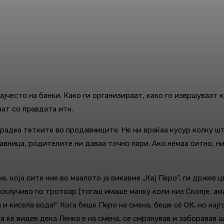
често на банки. Како ги организираат, како го извршуваат к
аат со правдата итн.
радеа тетките во продавниците. Не ни враќаа кусур колку што
вница, родителите ни даваа точно пари. Ако немаа ситно, ни 
, која сите ние во маалото ја викавме „Кај Перо“, ги држев 
клучиво по тротоар (тогаш имаше малку коли низ Скопје, ама 
 и кисела вода!“ Кога беше Перо на смена, беше сé ОК, но нај
 ќе видев дека Ленка е на смена, се смрзнував и заборавав ш