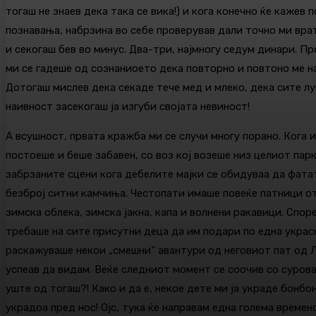
тогаш не знаев дека така се вика!) и кога конечно ќе каже
познавања, набрзина во себе проверував дали точно ми врат
и секогаш бев во минус. Два-три, најмногу седум динари. П
ми се гадеше од сознаниоето дека повторно и повтоно ме на
Дотогаш мислев дека секаде тече мед и млеко, дека сите лу
наивност засекогаш ја изгуби својата невиност!
А всушност, првата кражба ми се случи многу порано. Кога 
постоеше и беше забавен, со воз кој возеше низ целиот пар
забрзаните сцени кога дебелите мајки се обидуваа да фата
безброј ситни камчиња. Честопати имаше повеќе патници отк
зимска облека, зимска јакна, капа и волнени ракавици. Спор
требаше на сите присутни деца да им подари по една украсн
раскажуваше некои „смешни“ авантури од неговиот пат од Л
успеав да видам. Веќе следниот момент се соочив со сурова
уште од тогаш?! Како и да е, некое дете ми ја украде бонб
украдоа пред нос! Ојс, тука ќе направам една голема времен