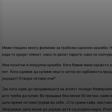
Имам гледано многу филмови за грабежи односно кражби. Нај
каде го кријат пленот, како ги делат парите, како се соочув
Има поситни и покрупни кражби. Кога бевме мали најчесто к
пет. Кога одевме да купиме нешто ситно во најбликста прода
украдат! Отвори четири очи!“
Јас кога одев до продавницата на аголот позади Универзална
што треба да купам. Во прашање беа некои 50 метри, одев ис
цело време си повотрував во себе: „Сто грама кафе, мастики
зборуваше дека може да украде дете од родена мајка. И кога