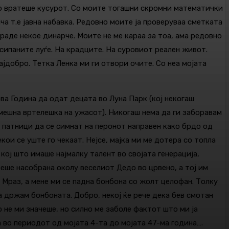
и го вратеше кусурот. Со моите тогашни скромни математички
а т.е јавна набавка. Редовно моите ја проверуваа сметката
раде некое динарче. Моите не ме караа за тоа, ама редовно
сипаните луѓе. На крадците. На суровиот реален живот.
ајдобро. Тетка Ленка ми ги отвори очите. Со неа мојата
ова Година да одат децата во Луна Парк (кој некогаш
смешна вртелешка на ужасот). Никогаш нема да ги заборавам
 патници да се симнат на перонот направен како брдо од
ои се уште го чекаат. Нејсе, мајка ми ме дотера со топла
 кој што имаше најмалку талент во својата генерација,
беше насобрана околу веселиот Дедо во црвено, а тој им
 Мраз, а мене ми се падна бонбона со жолт целофан. Толку
а држам бонбоната. Добро, некој ќе рече дека бев смотан
 не ми значеше, но силно ме заболе фактот што ми ја
а во периодот од мојата 4-та до мојата 47-ма година….