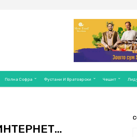
Полна Софра
Фустани И Вратоврски
Чешит
Лид
С
ИНТЕРНЕТ…