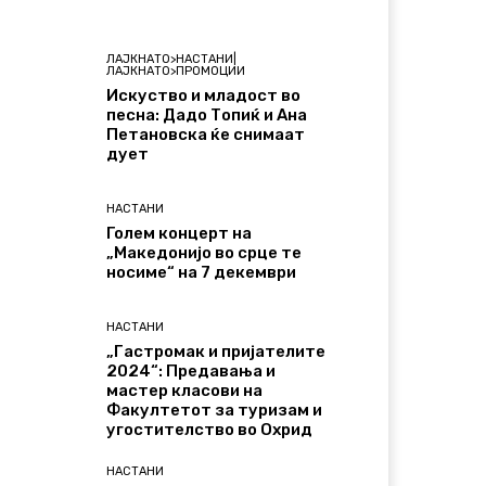
ЛАЈКНАТО>НАСТАНИ|
ЛАЈКНАТО>ПРОМОЦИИ
Искуство и младост во
песна: Дадо Топиќ и Ана
Петановска ќе снимаат
дует
НАСТАНИ
Голем концерт на
„Македонијо во срце те
носиме“ на 7 декември
НАСТАНИ
„Гастромак и пријателите
2024“: Предавања и
мастер класови на
Факултетот за туризам и
угостителство во Охрид
НАСТАНИ