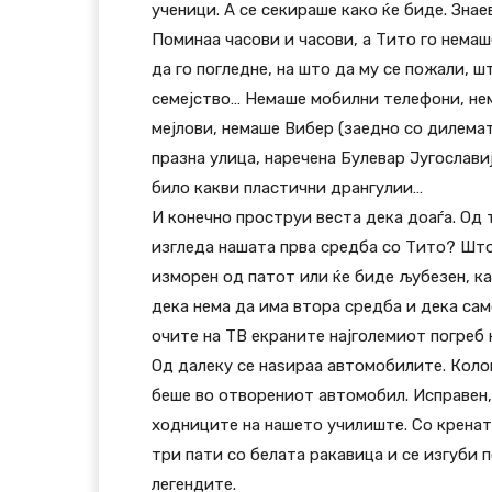
ученици. А се секираше како ќе биде. Знае
Поминаа часови и часови, а Тито го немаш
да го погледне, на што да му се пожали, ш
семејство… Немаше мобилни телефони, не
мејлови, немаше Вибер (заедно со дилемат
празна улица, наречена Булевар Југославиј
било какви пластични дрангулии…
И конечно проструи веста дека доаѓа. Од 
изгледа нашата прва средба со Тито? Што 
изморен од патот или ќе биде љубезен, к
дека нема да има втора средба и дека сам
очите на ТВ екраните најголемиот погреб
Од далеку се наѕираа автомобилите. Коло
беше во отворениот автомобил. Исправен, 
ходниците на нашето училиште. Со кренат
три пати со белата ракавица и се изгуби 
легендите.