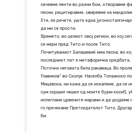
сечевме ленти во разни бои, отворавме фа
песни, рецитиравме, свиревме на мандоли
Ете, ќе речете, уште една југоносталгичар
да ми се прости.
Времето, во целиот овој регион, во кој се
се мери пред Тито и после Тито.
Почитуваниот Балашевиќ има песна, во кој
последниот пат е метафорична средбата, 
Поточно неговата бела ракавица. Во прол
Главинов“ во Скопје. Населба Топаанско п
Мицевска, ни кажа да се искапеме, да се и
сум скршил чешел од моите бујни коси!), уб
испегламе црвените марами и да дојдеме н
го пречекаме Претседателот Тито. Другар
би.