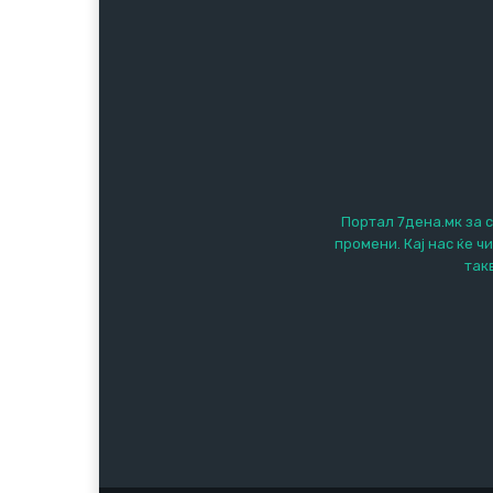
Портал 7дена.мк за с
промени. Кај нас ќе ч
так