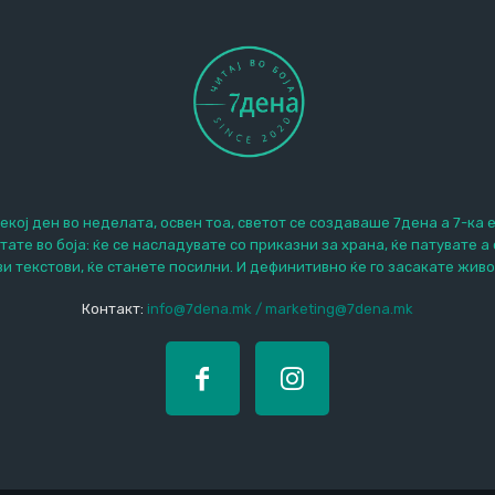
екој ден во неделата, освен тоа, светот се создаваше 7дена а 7-ка 
итате во боја: ќе се насладувате со приказни за храна, ќе патувате а
ви текстови, ќе станете посилни. И дефинитивно ќе го засакате живо
Контакт:
info@7dena.mk / marketing@7dena.mk