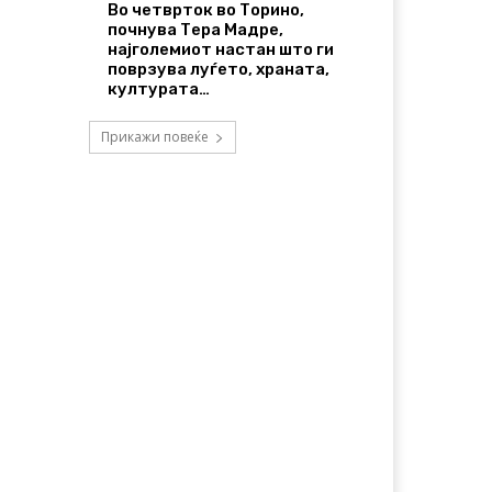
Во четврток во Торино,
почнува Тера Мадре,
најголемиот настан што ги
поврзува луѓето, храната,
културата…
Прикажи повеќе