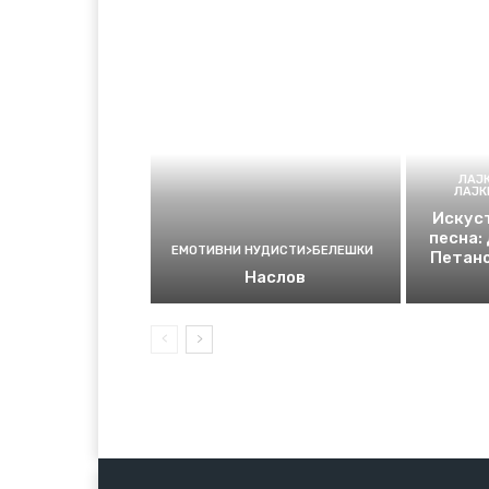
ЛАЈ
ЛАЈ
Искуст
песна:
ЕМОТИВНИ НУДИСТИ>БЕЛЕШКИ
Петано
Наслов