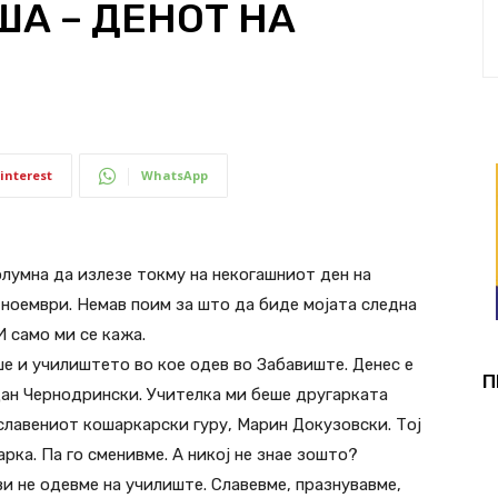
ША – ДЕНОТ НА
interest
WhatsApp
олумна да излезе токму на некогашниот ден на
 ноември. Немав поим за што да биде мојата следна
И само ми се кажа.
е и училиштето во кое одев во Забавиште. Денес е
П
јдан Чернодрински. Учителка ми беше другарката
рославениот кошаркарски гуру, Марин Докузовски. Тој
рка. Па го сменивме. А никој не знае зошто?
ви не одевме на училиште. Славевме, празнувавме,