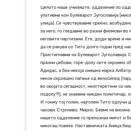
Целото наше училиште, одделение по оддел
упативме кон Булеварот Југославија (мис
улица). Се чувствувавме среќно, возбуден
за него, го гледавме во разни филмови во
неговите партизани. Ете, дојде време и ни
да се ракува со Тито долго годни пред нас
Пристигнавме на Булеварот Југославија. С
празни џебови, горе-долу сите скромно об
Адидас, а беа некоја смешна марка Албатр
некое скроешно паѓање од велосипед (пард
во својата сегашност, неоптеретени со ни
подолу?!), не знаевме ниеден политичар, о
И токму тој голем, најголем Тито одлучи д
часови. Стрпливо. Мирно. Бевме на висина
нашето одделение го препознаа мигот и бе
никогаш повеќе. Наставничката Аница беше