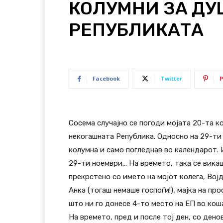
КОЛУМНИ ЗА ДУ
РЕПУБЛИКАТА
Facebook
Twitter
P
Сосема случајно се погоди мојата 20-та к
некогашната Република. Односно на 29-ти
колумна и само погледнав во календарот. 
29-ти ноември… На времето, така се викаш
прекрстено со името на мојот колега, Во
Анка (тогаш немаше госпоѓи!), мајка на п
што ни го донесе 4-то место на ЕП во коша
На времето, пред и после тој ден, со дено