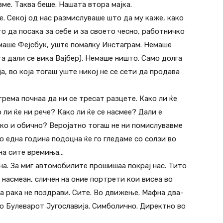
вме. Таква беше. Нашата втора мајка.
е. Секој од нас размислуваше што да му каже, како
то да посака за себе и за своето чесно, работничко
маше Фејсбук, уште помалку Инстаграм. Немаше
а дали се вика Вајбер). Немаше ништо. Само долга
а, во која тогаш уште никој не се сети да продава
трема почнаа да ни се тресат разцете. Како ли ќе
ли ќе ни рече? Како ли ќе се насмее? Дали е
ако и обично? Веројатно тогаш не ни помислувавме
о една година подоцна ќе го гледаме со солзи во
 на сите времиња…
на. За миг автомобилите прошишаа покрај нас. Тито
насмеан, сличен на оние портрети кои висеа во
а рака нe поздрави. Сите. Во движење. Мафна два-
по Булеварот Југославија. Симболично. Директно во