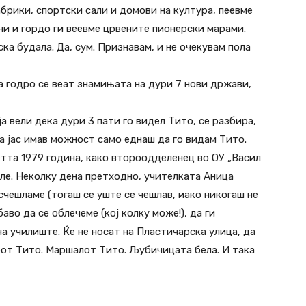
брики, спортски сали и домови на култура, пеевме
ни и гордо ги веевме црвените пионерски марами.
ска будала. Да, сум. Признавам, и не очекувам пола
га годро се веат знамињата на дури 7 нови држави,
а вели дека дури 3 пати го видел Тито, се разбира,
а јас имав можност само еднаш да го видам Тито.
етта 1979 година, како второодделенец во ОУ „Васил
оле. Неколку дена претходно, учителката Аница
счешламе (тогаш се уште се чешлав, иако никогаш не
аво да се облечеме (кој колку може!), да ги
а училиште. Ќе нe носат на Пластичарска улица, да
от Тито. Маршалот Тито. Љубичицата бела. И така