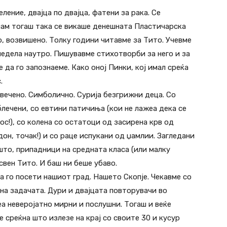
ение, двајца по двајца, фатени за рака. Се
лам тогаш така се викаше денешната Пластичарска
о, возвишено. Толку години читавме за Тито. Учевме
 недела наутро. Пишувавме стихотворби за него и за
е да го запознаеме. Како оној Пинки, кој имал среќа
.
вечено. Симболично. Сурија безгрижни деца. Со
лечени, со евтини патичиња (кои нe лажеа дека се
ос!), со колена со остатоци од засирена крв од
он, точак!) и со раце испукани од џамлии. Загледани
што, припадници на средната класа (или малку
свен Тито. И баш ни беше убаво.
а го посети нашиот град. Нашето Скопје. Чекавме со
 на задачата. Дури и двајцата повторувачи во
а неверојатно мирни и послушни. Тогаш и веќе
 среќна што излезе на крај со своите 30 и кусур