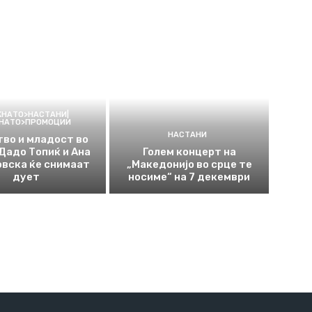
КНАТО>НАСТАНИ|
КНАТО>ПРОМОЦИИ
НАСТАНИ
во и младост во
 Дадо Топиќ и Ана
Голем концерт на
вска ќе снимаат
„Македонијо во срце те
дует
носиме“ на 7 декември