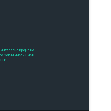
е интересна бројка на
 со моќни мисли и исти
тот!