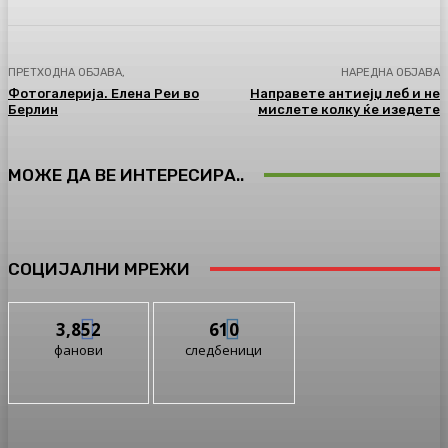
ПРЕТХОДНА ОБЈАВА,
НАРЕДНА ОБЈАВА
Фотогалерија. Елена Реи во
Направете антиејџ леб и не
Берлин
мислете колку ќе изедете
МОЖЕ ДА ВЕ ИНТЕРЕСИРА..
СОЦИЈАЛНИ МРЕЖИ
3,852
610
фанови
следбеници