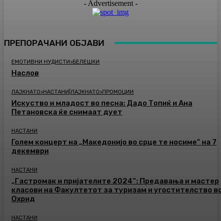
- Advertisement -
ПРЕПОРАЧАНИ ОБЈАВИ
ЕМОТИВНИ НУДИСТИ>БЕЛЕШКИ
Наслов
ЛАЈКНАТО>НАСТАНИ|ЛАЈКНАТО>ПРОМОЦИИ
Искуство и младост во песна: Дадо Топиќ и Ана
Петановска ќе снимаат дует
НАСТАНИ
Голем концерт на „Македонијо во срце те носиме“ на 7
декември
НАСТАНИ
„Гастромак и пријателите 2024“: Предавања и мастер
класови на Факултетот за туризам и угостителство в
Охрид
НАСТАНИ