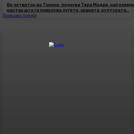
Во четврток во Торино, почнува Тера Мадре, најголеми
настан што ги поврзува луѓето, храната, културата…
Прикажи повеќе