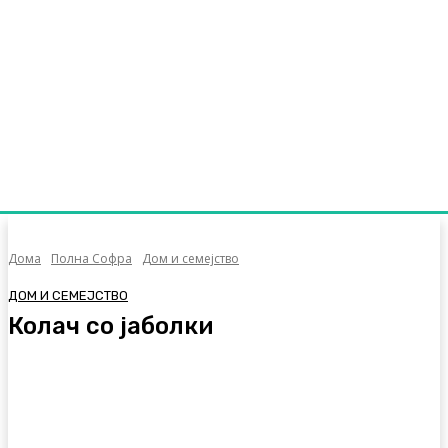
Дома
Полна Софра
Дом и семејство
ДОМ И СЕМЕЈСТВО
Колач со јаболки
Facebook
Twitter
Pinterest
WhatsA