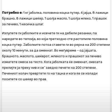
Потребно е:
1 кг јаболка, половина коцка путер, 4 јајца, 8 лажици
брашно, 8 лажици шеќер, 1 шолја масло, 1 шолја млеко, 1 прашок
за печиво, 1 кесичка шлаг.
Излупете ги јаболките и исечете ги на дебели резанки, па
наредете во тепсија, во која претходно сте растопиле половина
коцка путер. Јаболките потоа ставете ги во рерна на 200 степени
околу 10 минути, за да омекнат. Во меѓувреме – од јајцата,
брашното, маслото, шеќерот, млекото и прашокот за печиво
изматете смеса за тесто. Кога јаболката ќе омекнат, смесата
прелијте ја преку нив и се` заедно печете на 200 степени.
Печениот колач превртете го на тацна и кога ќе се излади
посипете со шеќер во прав.
Facebook
Twitter
Pinterest
WhatsA