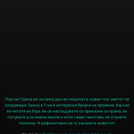
Портал 7дена.мк за секој ден во неделата, освен тоа, светот се
создаваше 7дена а 7-ка е интересна бројка на промени. Кај нас
ќе читате во боја: ќе се насладувате со приказни за храна, ќе
патувате а со моќни мисли и исти такви текстови, ќе станете
посилни. И дефинитивно ќе го засакате животот!