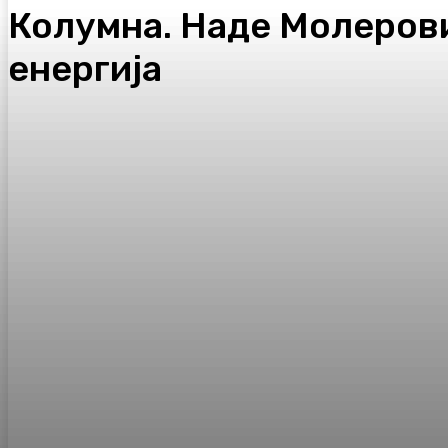
Колумна. Наде Молерови
енергија
Facebook
Twitter
Pinterest
WhatsA