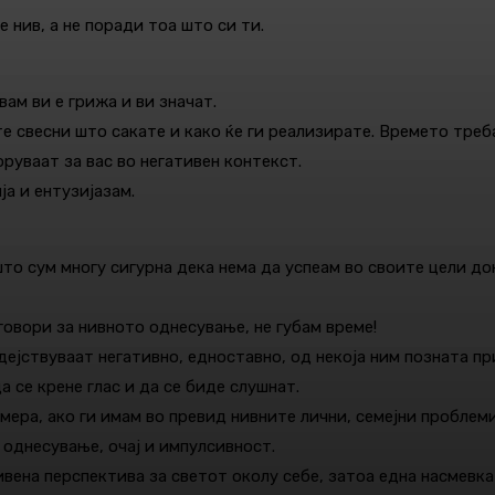
 нив, а не поради тоа што си ти.
вам ви е грижа и ви значат.
те свесни што сакате и како ќе ги реализирате. Времето треб
оруваат за вас во негативен контекст.
ја и ентузијазам.
 што сум многу сигурна дека нема да успеам во своите цели д
говори за нивното однесување, не губам време!
дејствуваат негативно, едноставно, од некоја ним позната пр
 се крене глас и да се биде слушнат.
намера, ако ги имам во превид нивните лични, семејни пробле
однесување, очај и импулсивност.
ивена перспектива за светот околу себе, затоа една насмевка