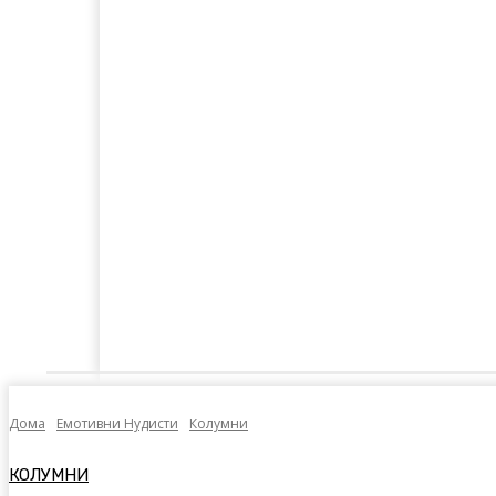
Дома
Лајкнато
Емотивни Нудисти
Пол
Дома
Емотивни Нудисти
Колумни
КОЛУМНИ