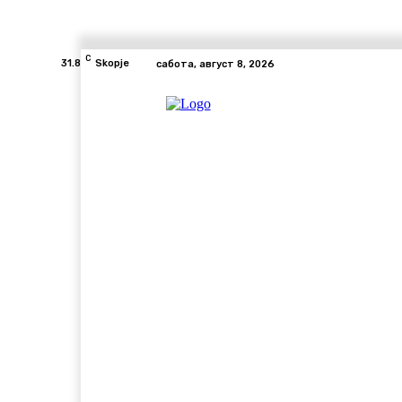
C
31.8
Skopje
сабота, август 8, 2026