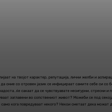
лијаат на твојот карактер, репутација, лични желби и аспира
а да оние со отровен јазик се инфицираат самите себе си со б
, радоста…ќе сакаат да се чувствуавате несигурни, стресни и
уваат заглавени во сопствениот живот? Можеби се под секој
 само кога повредуваат некого? Некои сметаат дека можат д