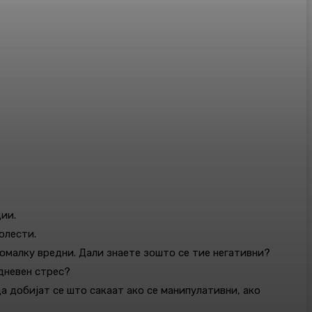
ции.
олести.
 помалку вредни. Дали знаете зошто се тие негативни?
дневен стрес?
а добијат се што сакаат ако се манипулативни, ако