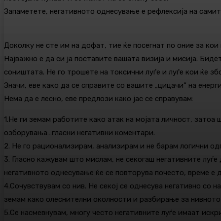
Запаметете, негативното однесување е рефлексија на самите
Доколку не сте им на дофат, тие ќе посегнат по оние за кои 
Најважно е да си ја поставите вашата визија и мисија. Биде
соништата. Не го трошете на токсични луѓе и луѓе кои ќе зб
Значи, еве како да се справите со вашите „цицачи“ на енерги
Нема да е лесно, еве предлози како јас се справувам:
1.Не ги земам работите како атак на мојата личност, затоа
озборувања…гласни негативни коментари.
2. Не го рационализирам, анализирам и не барам логични од
3. Гласно кажувам што мислам, не секогаш негативните луѓе 
негативното однесување ќе се повторува почесто, време е да
4.Сочувствувам со нив. Не секој се однесува негативно со 
земам како олеснителни околности и разбирање за нивното 
5.Се насмевнувам, многу често негативните луѓе имаат искр