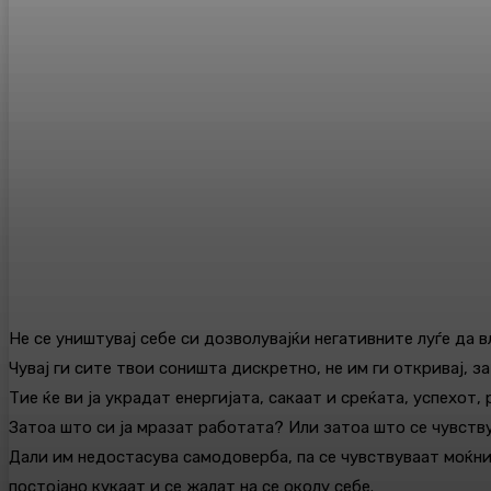
Не се уништувај себе си дозволувајќи негативните луѓе да в
Чувај ги сите твои соништа дискретно, не им ги откривај, з
Тие ќе ви ја украдат енергијата, сакаат и среќата, успехот
Затоа што си ја мразат работата? Или затоа што се чувств
Дали им недостасува самодоверба, па се чувствуваат моќни
постојано кукаат и се жалат на се околу себе.