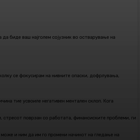
а да биде ваш најголем сојузник во остварување на
околку се фокусирам на нивните опаски, дофрлувања,
ичина тие усвоиле негативен ментален склоп. Кога
ми, стресот поврзан со работата, финансиските проблеми, ги
 може и ним да им го промени начинот на гледање на