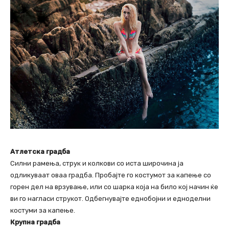
Атлетска градба
Силни рамења, струк и колкови со иста широчина ја
одликуваат оваа градба. Пробајте го костумот за капење со
горен дел на врзување, или со шарка која на било кој начин ќе
ви го нагласи струкот. Одбегнувајте еднобојни и едноделни
костуми за капење.
Крупна градба