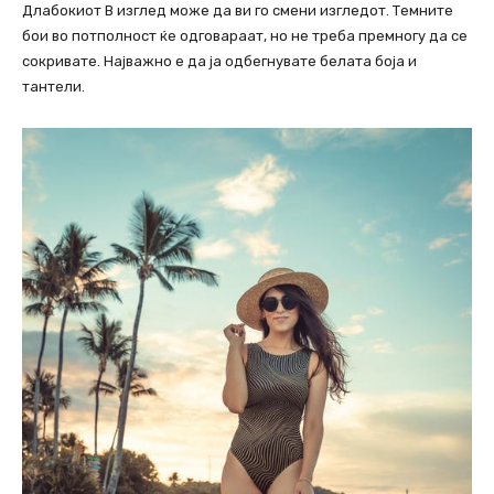
Длабокиот В изглед може да ви го смени изгледот. Темните
бои во потполност ќе одговараат, но не треба премногу да се
сокривате. Најважно е да ја одбегнувате белата боја и
тантели.