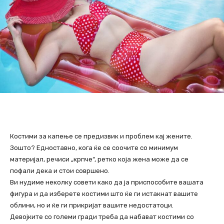
Костими за капење се предизвик и проблем кај жените.
Зошто? Едноставно, кога ќе се соочите со минимум
материјал, речиси „крпче“, ретко која жена може да се
пофали дека и стои совршено.
Ви нудиме неколку совети како да ја приспособите вашата
фигура и да изберете костими што ќе ги истакнат вашите
облини, но и ќе ги прикријат вашите недостатоци.
Девојките со големи гради треба да набават костими со