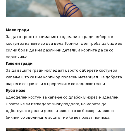
Мали гради
За да го тргнете вниманието од малите гради одберете
костум за капење во два дела. Горниот дел треба да биде во
силни бои и да има различни детали, а корпите да се со
перничиња.
Големи гради
За да вашите гради изгледаат цврсто одберете костум за
капење што ќе има корпи од полесен материјал. Најдобрата
шарка е со цветови а прерамките се задолжителни.
Куси нозе
Едноделен костум за капење со длабок В изрез е идеален.
Нозете ќе ви изгледаат многу подолги, но морате да
одбегнувате долни делови како што се боксерки, како и
бикини со здолниште зошто тие ќе ве прават пониска.