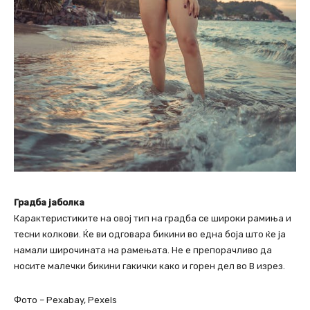
Градба јаболка
Карактеристиките на овој тип на градба се широки рамиња и
тесни колкови. Ќе ви одговара бикини во една боја што ќе ја
намали широчината на рамењата. Не е препорачливо да
носите малечки бикини гакички како и горен дел во В изрез.
Фото – Pexabay, Pexels