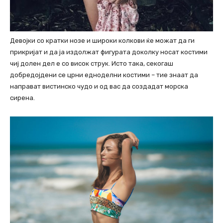
Девојки со кратки нозе и широки колкови ќе можат да ги
прикријат и да ја издолжат фигурата доколку носат костими
чиј долен дел е со висок струк. Исто така, секогаш
добредојдени се црни едноделни костими – тие знаат да
направат вистинско чудо и од вас да создадат морска
сирена.