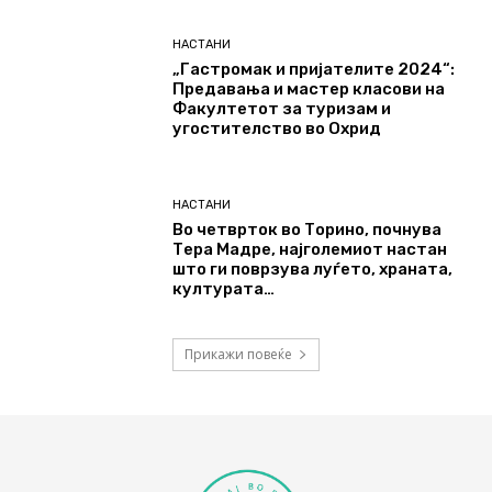
НАСТАНИ
„Гастромак и пријателите 2024“:
Предавања и мастер класови на
Факултетот за туризам и
угостителство во Охрид
НАСТАНИ
Во четврток во Торино, почнува
Тера Мадре, најголемиот настан
што ги поврзува луѓето, храната,
културата…
Прикажи повеќе