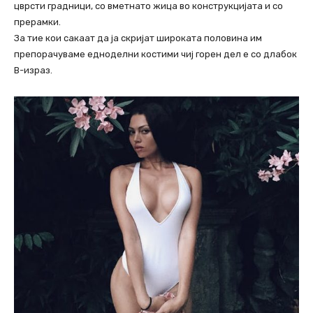
цврсти градници, со вметнато жица во конструкцијата и со
прерамки.
За тие кои сакаат да ја скријат широката половина им
препорачуваме едноделни костими чиј горен дел е со длабок
В-израз.