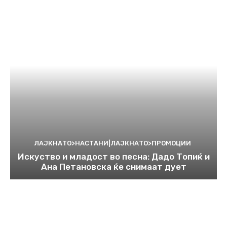
ЛАЈКНАТО>НАСТАНИ|ЛАЈКНАТО>ПРОМОЦИИ
Искуство и младост во песна: Дадо Топиќ и
Ана Петановска ќе снимаат дует