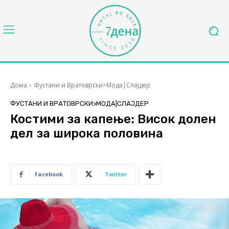
Дома
Фустани и Вратоврски>Мода|Слајдер
ФУСТАНИ И ВРАТОВРСКИ>МОДА|СЛАЈДЕР
Костими за капење: Висок долен
дел за широка половина
Facebook
Twitter