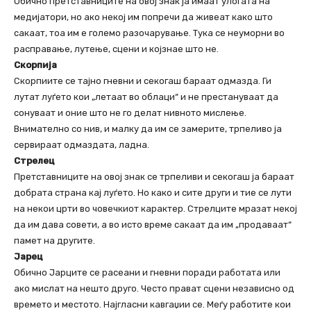
Обично претставниците на овој знак ја имаат улогата на
медијатори, но ако некој им попречи да живеат како што
сакаат, тоа им е големо разочарување. Тука се неуморни во
расправање, лутење, сцени и којзнае што не.
Скорпија
Скорпиите се тајно гневни и секогаш бараат одмазда. Ги
лутат луѓето кои „летаат во облаци“ и не престануваат да
сонуваат и оние што не го делат нивното мислење.
Внимателно со нив, и малку да им се замерите, трпеливо ја
сервираат одмаздата, ладна.
Стрелец
Претставниците на овој знак се трпеливи и секогаш ја бараат
добрата страна кај луѓето. Но како и сите други и тие се лути
на некои црти во човечкиот карактер. Стрелците мразат некој
да им дава совети, а во исто време сакаат да им „продаваат“
памет на другите.
Јарец
Обично Јарците се расеани и гневни поради работата или
ако мислат на нешто друго. Често прават сцени независно од
времето и местото. Најгласни кавгаџии се. Меѓу работите кои