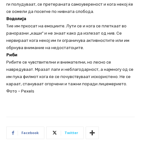
ги полудуваат, се претераната самоувереност и кога некој ќе
се осмели да посегне по нивната слобода.
Водолија
Тие им пркосат на емоциите. Лути се и кога се плеткаат во
раноразни „каши“ и не знаат како да излезат од нив. Се
нервираат кога некој им ги ограничува активностите или им
обрнува внимание на недостатоците.
Риби
Рибите се чувствителни и внимателни, но лесно се
навредуваат. Мразат лаги и неблагодарност, а најмногу од се
им пука филмот кога ќе се почувствуваат искористено. Не се
караат, стануваат огорчени и тажни поради лицемерието.
Фото – Pexels
Facebook
Twitter