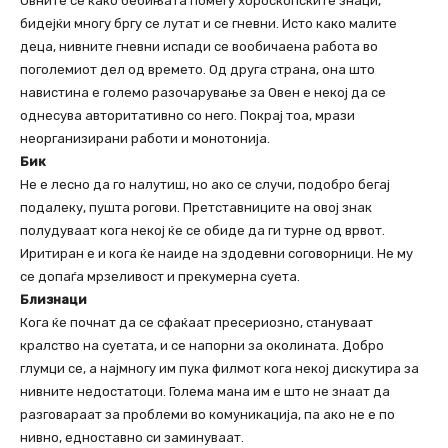
Овните се како бебињата помеѓу хороскопските знаци,
бидејќи многу бргу се лутат и се гневни. Исто како малите
деца, нивните гневни испади се вообичаена работа во
поголемиот дел од времето. Од друга страна, она што
навистина е големо разочарување за Овен е некој да се
однесува авторитативно со него. Покрај тоа, мрази
неорганизирани работи и монотонија.
Бик
Не е лесно да го налутиш, но ако се случи, подобро бегај
подалеку, пушта рогови. Претставниците на овој знак
полудуваат кога некој ќе се обиде да ги турне од врвот.
Иритиран е и кога ќе наиде на здодевни соговорници. Не му
се допаѓа мрзеливост и прекумерна суета.
Близнаци
Кога ќе почнат да се сфаќаат пресериозно, стануваат
кралство на суетата, и се напорни за околината. Добро
глумци се, а најмногу им пука филмот кога некој дискутира за
нивните недостатоци. Голема мана им е што не знаат да
разговараат за проблеми во комуникација, па ако не е по
нивно, едноставно си заминуваат.