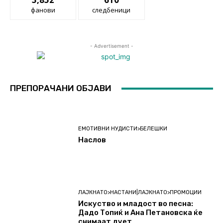
фанови
следбеници
- Advertisement -
ПРЕПОРАЧАНИ ОБЈАВИ
ЕМОТИВНИ НУДИСТИ>БЕЛЕШКИ
Наслов
ЛАЈКНАТО>НАСТАНИ|ЛАЈКНАТО>ПРОМОЦИИ
Искуство и младост во песна:
Дадо Топиќ и Ана Петановска ќе
снимаат дует