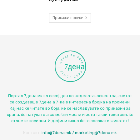
Прикажи повеќе
Портал 7дена.мк за секој ден во неделата, освен тоа, светот
се создаваше 7дена а 7-ка е интересна бројка на промени.
Кај нас ќе читате во боја: ќе се насладувате со приказни за
храна, ќе патувате а со моќни мисли и исти такви текстови, ќе
станете посилни. И дефинитивно ќе го засакате животот!
Контакт:
info@7dena.mk / marketing@7dena.mk