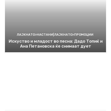
ЛАЈКНАТО>НАСТАНИ|ЛАЈКНАТО>ПРОМОЦИИ
Искуство и младост во песна: Дадо Топиќ и
Ана Петановска ќе снимаат дует