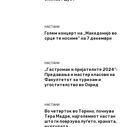
НАСТАНИ
Голем концерт на „Македонијо во
срце те носиме“ на 7 декември
НАСТАНИ
„Гастромак и пријателите 2024“:
Предавања и мастер класови на
Факултетот за туризам и
угостителство во Охрид
НАСТАНИ
Во четврток во Торино, почнува
Тера Мадре, најголемиот настан
што ги поврзува луѓето, храната,
културата…