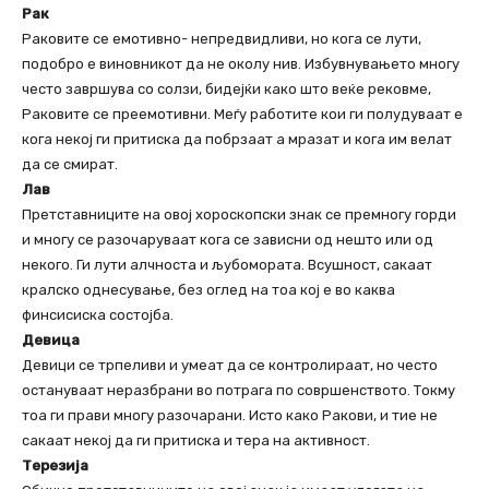
Рак
Раковите се емотивно- непредвидливи, но кога се лути,
подобро е виновникот да не околу нив. Избувнувањето многу
често завршува со солзи, бидејќи како што веќе рековме,
Раковите се преемотивни. Меѓу работите кои ги полудуваат е
кога некој ги притиска да побрзаат а мразат и кога им велат
да се смират.
Лав
Претставниците на овој хороскопски знак се премногу горди
и многу се разочаруваат кога се зависни од нешто или од
некого. Ги лути алчноста и љубомората. Всушност, сакаат
кралско однесување, без оглед на тоа кој е во каква
финсисиска состојба.
Девица
Девици се трпеливи и умеат да се контролираат, но често
остануваат неразбрани во потрага по совршенството. Токму
тоа ги прави многу разочарани. Исто како Ракови, и тие не
сакаат некој да ги притиска и тера на активност.
Терезија