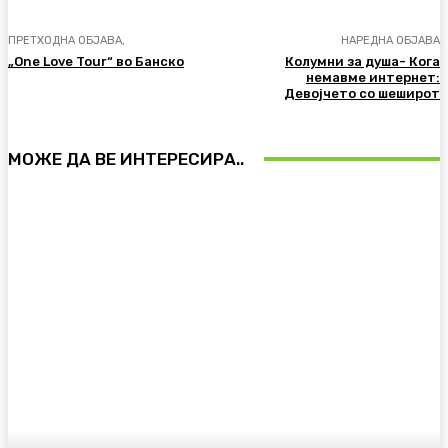
ПРЕТХОДНА ОБЈАВА,
НАРЕДНА ОБЈАВА
„One Love Tour“ во Банско
Колумни за душа- Кога
немавме интернет:
Девојчето со шеширот
МОЖЕ ДА ВЕ ИНТЕРЕСИРА..