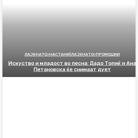
ЛАЈКНАТО>НАСТАНИ|ЛАЈКНАТО>ПРОМОЦИИ
Искуство и младост во песна: Дадо Топиќ и Ана
Петановска ќе снимаат дует