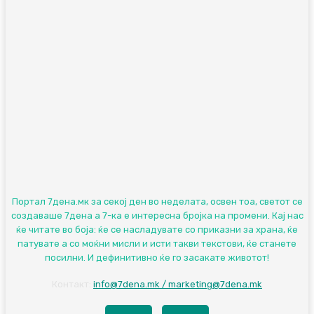
Портал 7дена.мк за секој ден во неделата, освен тоа, светот се
создаваше 7дена а 7-ка е интересна бројка на промени. Кај нас
ќе читате во боја: ќе се насладувате со приказни за храна, ќе
патувате а со моќни мисли и исти такви текстови, ќе станете
посилни. И дефинитивно ќе го засакате животот!
Контакт:
info@7dena.mk / marketing@7dena.mk