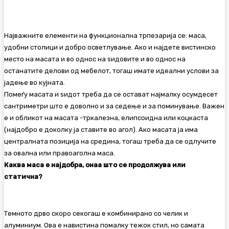
Најважните елементи на функционална трпезарија се: маса,
удобни столици и добро осветлување. Ако и најдете вистинско
место на масата и во однос на ѕидовите и во однос на
останатите делови од мебелот, тогаш имате идеални услови за
јадење во кујната.
Помеѓу масата и ѕидот треба да се остават најмалку осумдесет
сантриметри што е доволно и за седење и за поминување. Важен
е и обликот на масата -тркалезна, елипсоидна или коцкаста
(најдобро е доколку ја ставите во агол). Ако масата ја има
централната позиција на средина, тогаш треба да се одлучите
за овална или правоаголна маса.
Каква маса е најдобра, онаа што се продолжува или
статична?
Темното дрво скоро секогаш е комбинирано со челик и
алуминиум. Ова е навистина помалку тежок стил, но самата