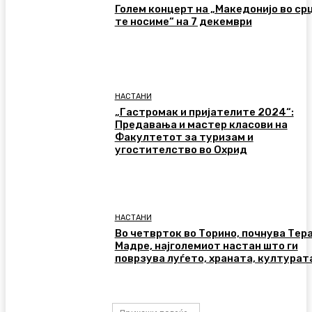
Голем концерт на „Македонијо во ср
те носиме“ на 7 декември
НАСТАНИ
„Гастромак и пријателите 2024“:
Предавања и мастер класови на
Факултетот за туризам и
угостителство во Охрид
НАСТАНИ
Во четврток во Торино, почнува Тер
Мадре, најголемиот настан што ги
поврзува луѓето, храната, културат