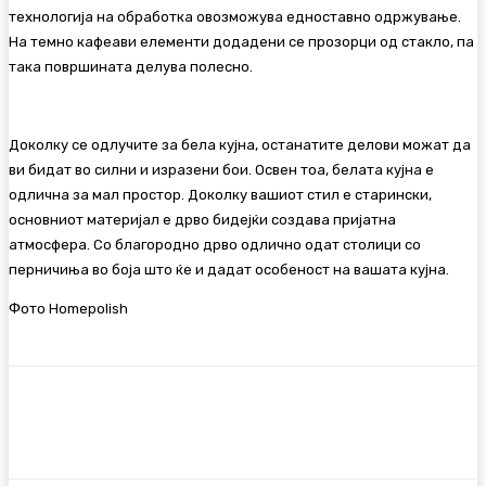
технологија на обработка овозможува едноставно одржување.
На темно кафеави елементи додадени се прозорци од стакло, па
така површината делува полесно.
Доколку се одлучите за бела кујна, останатите делови можат да
ви бидат во силни и изразени бои. Освен тоа, белата кујна е
одлична за мал простор. Доколку вашиот стил е старински,
основниот материјал е дрво бидејќи создава пријатна
атмосфера. Со благородно дрво одлично одат столици со
перничиња во боја што ќе и дадат особеност на вашата кујна.
Фото Homepolish
Facebook
Twitter
Pinterest
WhatsA