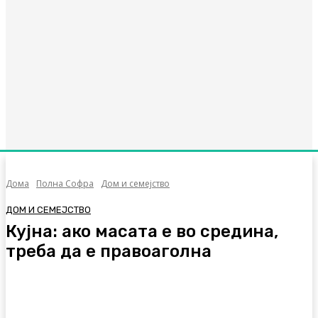
Дома
Полна Софра
Дом и семејство
ДОМ И СЕМЕЈСТВО
Кујна: ако масата е во средина,
треба да е правоаголна
Facebook
Twitter
Pinterest
WhatsA