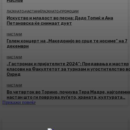
Наслов
ЛАЈКНАТО>НАСТАНИ|ЛАЈКНАТО>ПРОМОЦИИ
Искуство и младост во песна: Дадо Топиќ и Ана
Петановска ќе снимаат дует
НАСТАНИ
Голем концерт на „Македонијо во срце те носиме“ на 7
декември
НАСТАНИ
„Гастромак и пријателите 2024“: Предавања и мастер
класови на Факултетот за туризам и угостителство в
Охрид
НАСТАНИ
Во четврток во Торино, почнува Тера Мадре, најголеми
настан што ги поврзува луѓето, храната, културата…
Прикажи повеќе