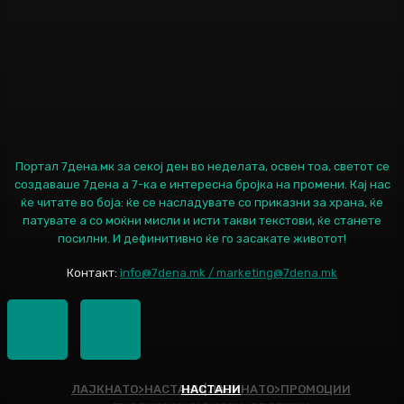
Портал 7дена.мк за секој ден во неделата, освен тоа, светот се
создаваше 7дена а 7-ка е интересна бројка на промени. Кај нас
ќе читате во боја: ќе се насладувате со приказни за храна, ќе
патувате а со моќни мисли и исти такви текстови, ќе станете
посилни. И дефинитивно ќе го засакате животот!
Контакт:
info@7dena.mk / marketing@7dena.mk
ЛАЈКНАТО>НАСТАНИ|ЛАЈКНАТО>ПРОМОЦИИ
НАСТАНИ