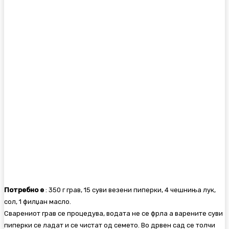
Потребно е
: 350 г грав, 15 суви везени пиперки, 4 чешниња лук,
сол, 1 филџан масло.
Сварениот грав се процедува, водата не се фрла а варените суви
пиперки се ладат и се чистат од семето. Во дрвен сад се толчи