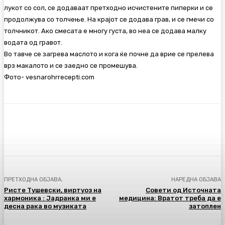
лукот со сол, се додаваат претходно исчистените пиперки и се
продолжува со толчење. На крајот се додава грав, и се гмечи со
толчникот. Ако смесата е многу густа, во неа се додава малку
водата од гравот.
Во тавче се загрева маслото и кога ќе почне да врие се прелева
врз макалото и се заедно се промешува.
Фото- vesnarohrrecepti.com
Facebook
Twitter
Pinterest
WhatsA
ПРЕТХОДНА ОБЈАВА,
НАРЕДНА ОБЈАВА
Ристе Тушевски, виртуоз на
Совети од Источната
хармоника : Јадранка ми е
медицина: Вратот треба да е
десна рака во музиката
затоплен