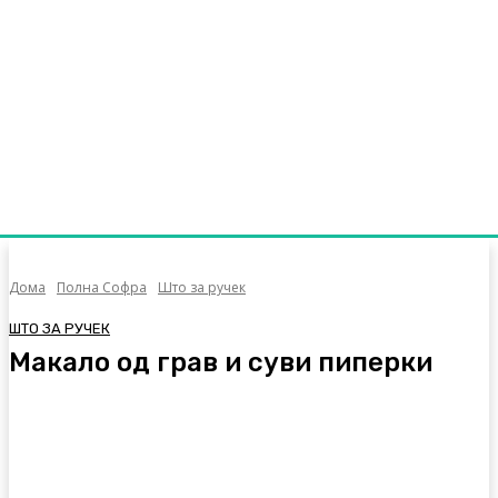
Дома
Полна Софра
Што за ручек
ШТО ЗА РУЧЕК
Макало од грав и суви пиперки
Facebook
Twitter
Pinterest
WhatsA