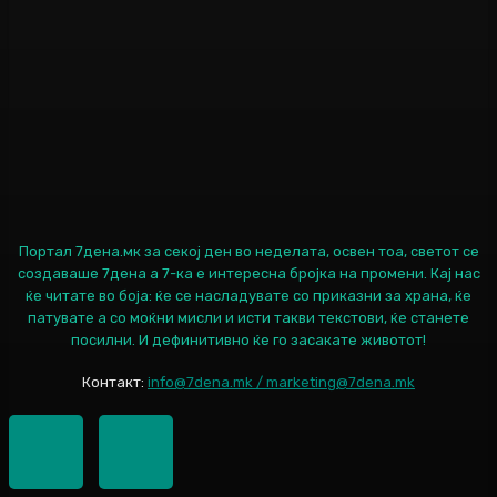
Портал 7дена.мк за секој ден во неделата, освен тоа, светот се
создаваше 7дена а 7-ка е интересна бројка на промени. Кај нас
ќе читате во боја: ќе се насладувате со приказни за храна, ќе
патувате а со моќни мисли и исти такви текстови, ќе станете
посилни. И дефинитивно ќе го засакате животот!
Контакт:
info@7dena.mk / marketing@7dena.mk