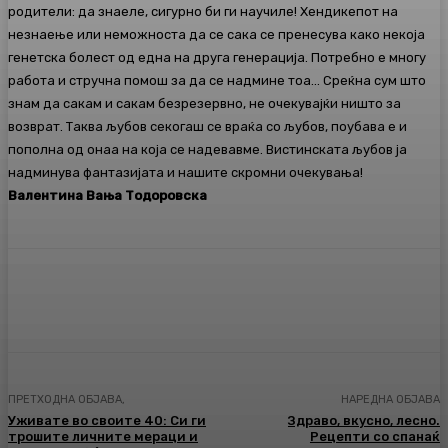
родители: да знаеле, сигурно би ги научиле! Хендикепот на
незнаење или неможноста да се сака се пренесува како некоја
генетска болест од една на друга генерација. Потребно е многу
работа и стручна помош за да се надмине тоа… Среќна сум што
знам да сакам и сакам безрезервно, не очекувајќи ништо за
возврат. Таква љубов секогаш се враќа со љубов, поубава е и
пополна од онаа на која се надевавме. Вистинската љубов ја
надминува фантазијата и нашите скромни очекувања!
Валентина Вања Тодоровска
Facebook
Twitter
Pinterest
WhatsA
ПРЕТХОДНА ОБЈАВА,
НАРЕДНА ОБЈАВА
Уживате во своите 40: Си ги
Здраво, вкусно, лесно.
трошите личните мераци и
Рецепти со спанаќ