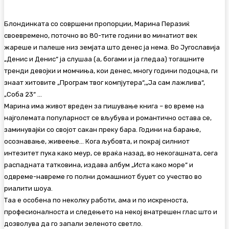
Блондинката со совршени пропорции, Марина Перазиќ
своевремено, поточно во 80-тите години во минатиот век
жареше и палеше низ земјата што денес ја нема. Во Југославија
„Денис и Денис“ ја слушаа (а, богами и ја гледаа) тогашните
тренди девојки и момчиња, кои денес, многу години подоцна, ги
знаат хитовите „Програм твог компјутера“,„Ја сам лажлива“,
„Соба 23“ …
Марина има живот вреден за пишување книга – во време на
најголемата популарност се вљубува и романтично остава се,
заминувајќи со својот сакан преку бара. Години на барање,
осознавање, живеење… Кога љубовта, и покрај силниот
интезитет пука како меур, се враќа назад, во некогашната, сега
распадната татковина, издава албум „Иста како море“ и
одвреме-навреме го полни домашниот буџет со учество во
риалити шоуа.
Таа е особена по неколку работи, ама и по искреноста,
професионалноста и следењето на некој внатрешен глас што и
дозволува да го запали зеленото светло.