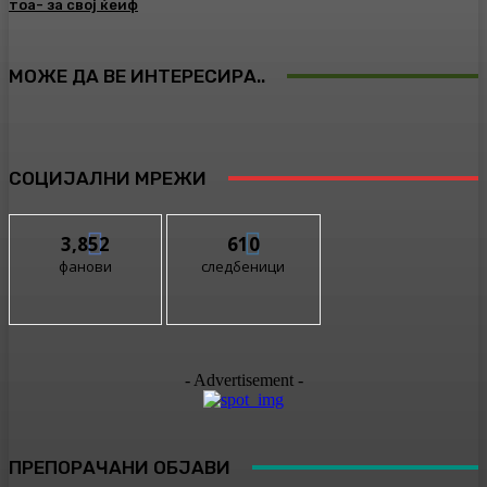
тоа- за свој ќеиф
МОЖЕ ДА ВЕ ИНТЕРЕСИРА..
СОЦИЈАЛНИ МРЕЖИ
3,852
610
фанови
следбеници
- Advertisement -
ПРЕПОРАЧАНИ ОБЈАВИ