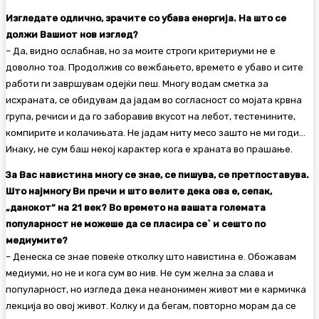
Изгледате одлично, зрачите со убава енергија. На што се
должи Вашиот нов изглед?
– Да, видно ослабнав, но за моите строги критериуми не е
доволно тоа. Продолжив со вежбањето, времето е убаво и сите
работи ги завршувам одејќи пеш. Многу водам сметка за
исхраната, се обидувам да јадам во согласност со мојата крвна
група, речиси и да го заборавив вкусот на лебот, тестенините,
компирите и колачињата. Не јадам ниту месо зашто не ми годи…
Инаку, не сум баш некој карактер кога е храната во прашање.
За Вас навистина многу се знае, се пишува, се претпоставува.
Што најмногу Ви пречи и што велите дека ова е, сепак,
„данокот“ на 21 век? Во времето на вашата големата
популарност не можеше да се пласира се` и сешто по
медиумите?
– Денеска се знае повеќе отколку што навистина е. Обожавам
медиуми, но не и кога сум во нив. Не сум желна за слава и
популарност, но изгледа дека неанонимен живот ми е кармичка
лекција во овој живот. Колку и да бегам, повторно морам да се