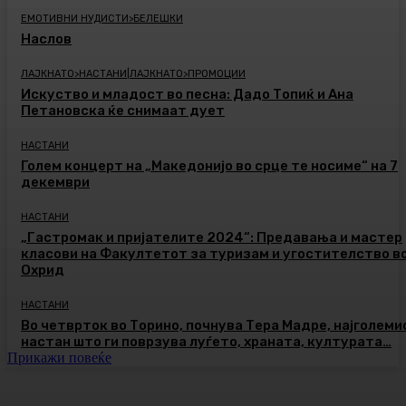
ЕМОТИВНИ НУДИСТИ>БЕЛЕШКИ
Наслов
ЛАЈКНАТО>НАСТАНИ|ЛАЈКНАТО>ПРОМОЦИИ
Искуство и младост во песна: Дадо Топиќ и Ана
Петановска ќе снимаат дует
НАСТАНИ
Голем концерт на „Македонијо во срце те носиме“ на 7
декември
НАСТАНИ
„Гастромак и пријателите 2024“: Предавања и мастер
класови на Факултетот за туризам и угостителство в
Охрид
НАСТАНИ
Во четврток во Торино, почнува Тера Мадре, најголеми
настан што ги поврзува луѓето, храната, културата…
Прикажи повеќе