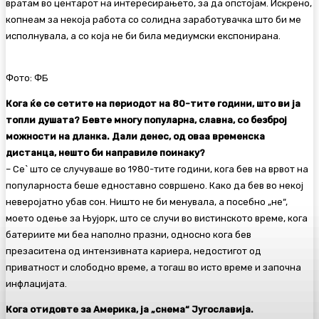
вратам во центарот на интересирањето, за да опстојам. Искрено,
копнеам за некоја работа со солидна заработувачка што би ме
исполнувала, а со која не би била медиумски експонирана.
Фото: ФБ
Кога ќе се сетите на периодот на 80-тите години, што ви ја
топли душата? Бевте многу популарна, славна, со безброј
можности на дланка. Дали денес, од оваа временска
дистанца, нешто би направиле поинаку?
– Се` што се случуваше во 1980-тите години, кога бев на врвот на
популарноста беше едноставно совршено. Како да бев во некој
неверојатно убав сон. Ништо не би менувала, а посебно „не“,
моето одење за Њујорк, што се случи во вистинското време, кога
батериите ми беа наполно празни, односно кога бев
презаситена од интензивната кариера, недостигот од
приватност и слободно време, а тогаш во исто време и започна
инфлацијата.
Кога отидовте за Америка, ја „снема“ Југославија.