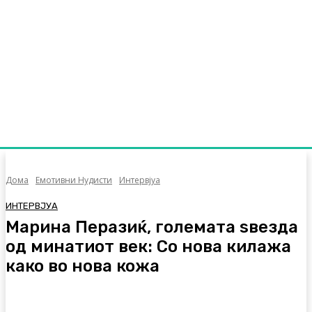
Дома
Емотивни Нудисти
Интервјуа
ИНТЕРВЈУА
Марина Перазиќ, големата ѕвезда
од минатиот век: Со нова килажа
како во нова кожа