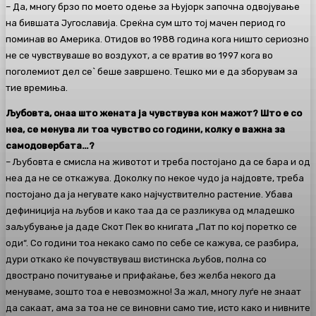
– Да, многу брзо по моето одење за Њујорк започна одвојување
на бившата Југославија. Среќна сум што тој мачен период го
поминав во Америка. Отидов во 1988 година кога ништо сериозно
не се чувствуваше во воздухот, а се вратив во 1997 кога во
поголемиот дел се` беше завршено. Тешко ми е да зборувам за
тие времиња.
Љубовта, онаа што жената ја чувствува кон мажот? Што е со
неа, се менува ли тоа чувство со години, колку е важна за
самодовербата…?
– Љубовта е смисла на животот и треба постојано да се бара и од
неа да не се откажува. Доколку по некое чудо ја најдовте, треба
постојано да ја негувате како најчуствително растение. Убава
дефиниција на љубов и како таа да се разликува од младешко
заљубување ја даде Скот Пек во книгата „Пат по кој поретко се
оди“. Со години тоа некако само по себе се кажува, се разбира,
дури откако ќе почувствуваш вистинска љубов, полна со
двострано почитување и прифаќање, без желба некого да
менуваме, зошто тоа е невозможно! За жал, многу луѓе не знаат
да сакаат, ама за тоа не се виновни само тие, исто како и нивните