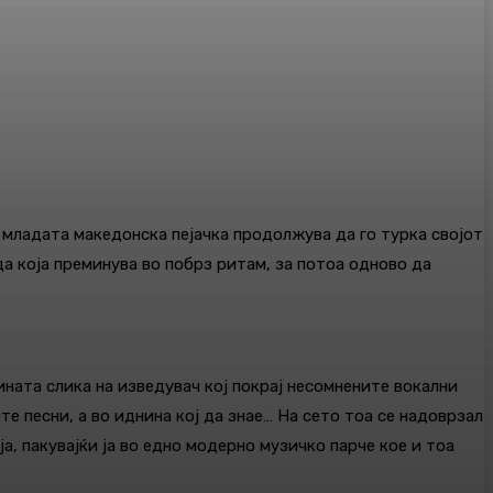
а младата македонска пејачка продолжува да го турка својот
да која преминува во побрз ритам, за потоа одново да
ината слика на изведувач кој покрај несомнените вокални
те песни, а во иднина кој да знае… На сето тоа се надоврзал
, пакувајќи ја во едно модерно музичко парче кое и тоа