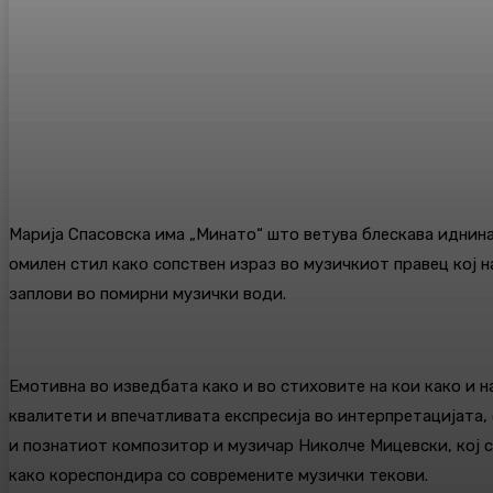
Марија Спасовска има „Минато“ што ветува блескава иднина.
омилен стил како сопствен израз во музичкиот правец кој на
заплови во помирни музички води.
Емотивна во изведбата како и во стиховите на кои како и на
квалитети и впечатливата експресија во интерпретацијата, с
и познатиот композитор и музичар Николче Мицевски, кој со
како кореспондира со современите музички текови.