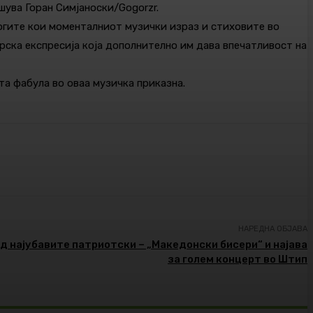
ишува Горан Симјаноски/Gogorzr.
огите кои моменталниот музички израз и стиховите во
рска експресија која дополнително им дава впечатливост на
та фабула во оваа музичка приказна.
НАРЕДНА ОБЈАВА
од најубавите патриотски – „Македонски бисери“ и најава
за голем концерт во Штип