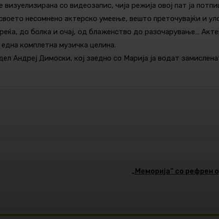
е визуелизирана со видеозапис, чија режија овој пат ја потп
своето несомнено актерско умеење, вешто преточувајќи и ул
реќа, до болка и очај, од блаженство до разочарување… Акте
 една комплетна музичка целина.
дел Андреј Димоски, кој заедно со Марија ја водат замислена
Pinterest
WhatsApp
„Меморија“ со рефрен 