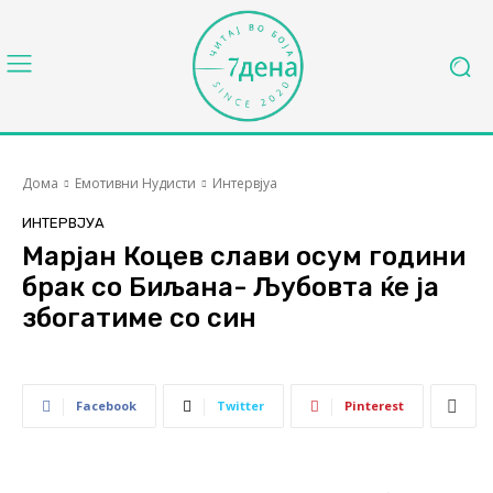
Дома
Емотивни Нудисти
Интервјуа
ИНТЕРВЈУА
Марјан Коцев слави осум години
брак со Биљана- Љубовта ќе ја
збогатиме со син
Facebook
Twitter
Pinterest