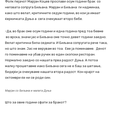
Фолк пејачот Марјан Коцев прослави осум години брак со
неговата сопруга Биљана. Марјан и Биљана ги надминаа,
како што велат, критичните седум години, во кои ја имаат
ќеркичката Дуња а сега очекуваат второ бебе.
-Да, во брак сме осум години и една година пред тоа бевме
во врска, значи јас и Биљана сме точно девет години заедно.
Велат критична била седмата. И Биљана сопругата рече така,
но што знам. Јас не верувам во тоа. Еве ја поминавме. Денот
го поминавме на убав ручек во еден скопски ресторан.
Нормално заедно со нашата прва радост Дуња. А потоа
малку прошетавме иако Биљана сега не е баш за шетање,
бидејќи ја очекуваме нашата втора радост. Кон крајот на
октомври ќе ни се роди син.
Марјан со Биљана и малата Дуња
Што за овие години сфати за бракот?