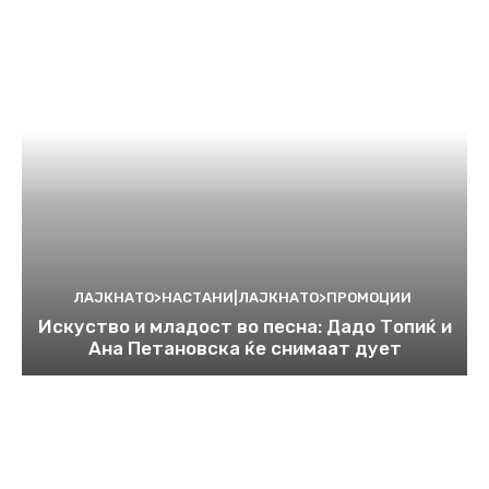
ЛАЈКНАТО>НАСТАНИ|ЛАЈКНАТО>ПРОМОЦИИ
Искуство и младост во песна: Дадо Топиќ и
Ана Петановска ќе снимаат дует