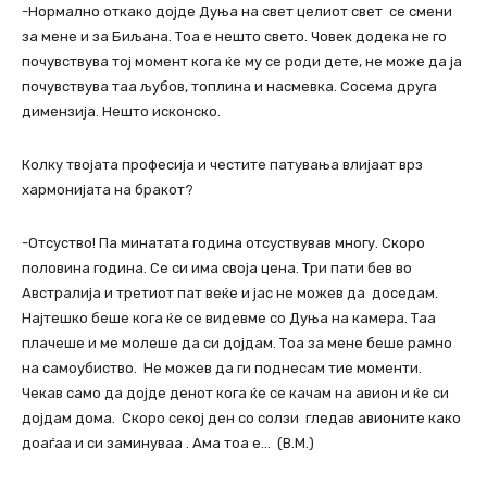
-Нормално откако дојде Дуња на свет целиот свет се смени
за мене и за Биљана. Тоа е нешто свето. Човек додека не го
почувствува тој момент кога ќе му се роди дете, не може да ја
почувствува таа љубов, топлина и насмевка. Сосема друга
димензија. Нешто исконско.
Колку твојата професија и честите патувања влијаат врз
хармонијата на бракот?
-Отсуство! Па минатата година отсуствував многу. Скоро
половина година. Се си има своја цена. Три пати бев во
Австралија и третиот пат веќе и јас не можев да доседам.
Најтешко беше кога ќе се видевме со Дуња на камера. Таа
плачеше и ме молеше да си дојдам. Тоа за мене беше рамно
на самоубиство. Не можев да ги поднесам тие моменти.
Чекав само да дојде денот кога ќе се качам на авион и ќе си
дојдам дома. Скоро секој ден со солзи гледав авионите како
доаѓаа и си заминуваа . Ама тоа е… (В.М.)