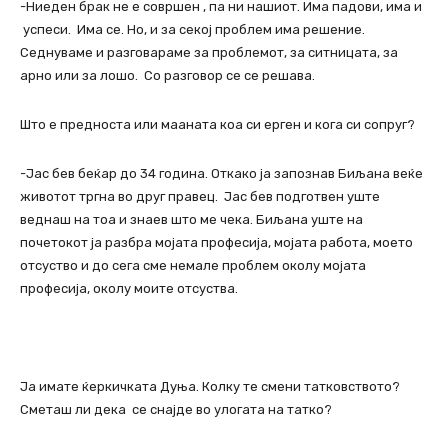
-Ниеден брак не е совршен , па ни нашиот. Има падови, има и
успеси. Има се. Но, и за секој проблем има решение.
Седнуваме и разговараме за проблемот, за ситницата, за
арно или за лошо. Со разговор се се решава.
Што е предноста или мааната коа си ерген и кога си сопруг?
-Јас бев беќар до 34 година. Откако ја запознав Биљана веќе
животот тргна во друг правец. Јас бев подготвен уште
веднаш на тоа и знаев што ме чека. Биљана уште на
почетокот ја разбра мојата професија, мојата работа, моето
отсуство и до сега сме немале проблем околу мојата
професија, околу моите отсуства.
Ја имате ќеркичката Дуња. Колку те смени татковството?
Сметаш ли дека се снајде во улогата на татко?