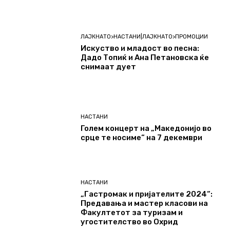
ЛАЈКНАТО>НАСТАНИ|ЛАЈКНАТО>ПРОМОЦИИ
Искуство и младост во песна:
Дадо Топиќ и Ана Петановска ќе
снимаат дует
НАСТАНИ
Голем концерт на „Македонијо во
срце те носиме“ на 7 декември
НАСТАНИ
„Гастромак и пријателите 2024“:
Предавања и мастер класови на
Факултетот за туризам и
угостителство во Охрид