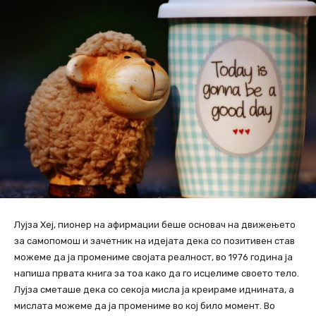
Лујза Хеј, пионер на афирмации беше основач на движењето
за самопомош и зачетник на идејата дека со позитивен став
можеме да ја промениме својата реалност, во 1976 година ја
напиша првата книга за тоа како да го исцелиме своето тело.
Лујза сметаше дека со секоја мисла ја креираме иднината, а
мислата можеме да ја промениме во кој било момент. Во