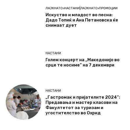
ЛАЈКНАТО>НАСТАНИ|ЛАЈКНАТО>ПРОМОЦИИ
Искуство и младост во песна:
Дадо Топиќ и Ана Петановска ќе
снимаат дует
НАСТАНИ
Голем концерт на „Македонијо во
срце те носиме“ на 7 декември
НАСТАНИ
„Гастромак и пријателите 2024“:
Предавања и мастер класови на
Факултетот за туризам и
угостителство во Охрид