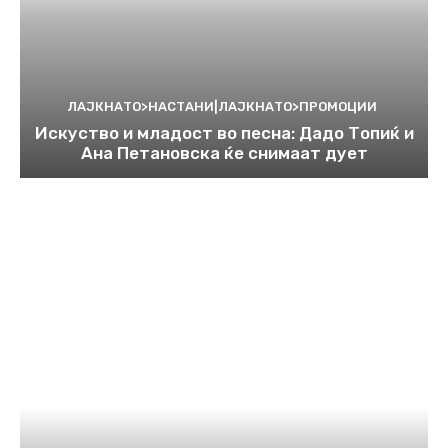
ЛАЈКНАТО>НАСТАНИ|ЛАЈКНАТО>ПРОМОЦИИ
Искуство и младост во песна: Дадо Топиќ и
Ана Петановска ќе снимаат дует