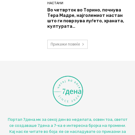
НАСТАНИ
Во четврток во Торино, почнува
Тера Мадре, најголемиот настан
што ги поврзува луѓето, храната,
културата…
Прикажи повеќе
Портал 7дена.мк за секој ден во неделата, освен тоа, светот
се создаваше 7дена а 7-ка е интересна бројка на промени.
Кај нас ќе читате во боја: ќе се насладувате со приказни за