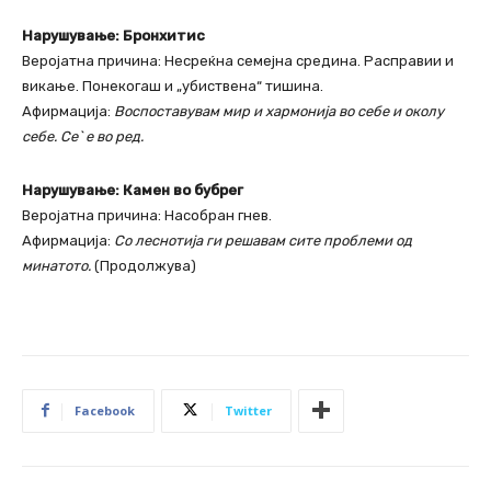
Нарушување: Бронхитис
Веројатна причина: Несреќна семејна средина. Расправии и
викање. Понекогаш и „убиствена“ тишина.
Афирмација:
Воспоставувам мир и хармонија во себе и околу
себе. Се` е во ред.
Нарушување: Камен во бубрег
Веројатна причина: Насобран гнев.
Афирмација:
Со леснотија ги решавам сите проблеми од
минатото.
(Продолжува)
Facebook
Twitter