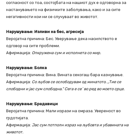
согласност со тоа, состојбата на нашиот дух е одговорна за
настанувањето на физичките заболувања, како и за сите
негативности кои ни се случуваат во животот.
Нарушување: Изливи на бес, агресија
Веројатна причина: Бес. Уверување дека насилството е
одговор на сите проблеми.
Афирмација:
Опкружена сум и исполнета со мир.
Нарушување: Болка
Веројатна причина: Вина. Вината секогаш бара казнување.
Афирмација:
Со љубов се ослободувам од минатото. „Тие се
слободни и јас сум слободна.“ Сега е се` во ред во моето срце.
Нарушување: Брадавици
Веројатна причина: Мали изрази на омраза. Увереност во
грдотијата.
Афирмација:
Јас сум потполн израз на љубовта и убавината на
животот.