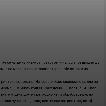
ј ќе се најде на нивниот претстоечки албум предвиден да
самна во македонскиот радиоетер и веќе се врти на
патриотска содржина. Направени како своевидно медли во
маме“, „За многу години Македонци“, „Заветна“ и „Налеј ,
ознати и дека други претходно не ги обработувале, но
шено чувство кај секој вистински патриот, кај секој