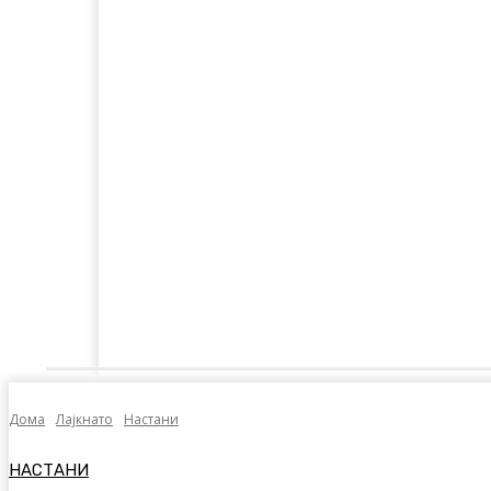
Дома
Лајкнато
Емотивни Нудисти
Пол
Дома
Лајкнато
Настани
НАСТАНИ