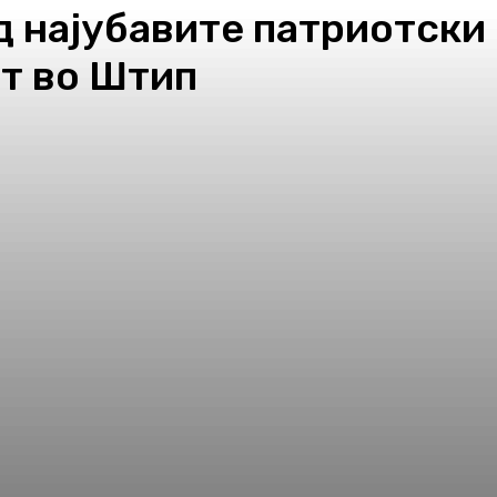
д најубавите патриотски
рт во Штип
pp