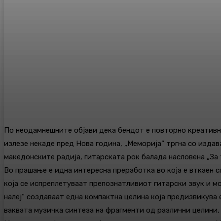
По неодамнешните објави дека бендот е повторно креативно
излезе некаде пред Нова година, „Меморија“ тргна со издав
македонските радија, гитарската рок балада насловена „За т
Во прашање е идна интересна преработка во која е вткаен 
која се испреплетуваат препознатливиот гитарски звук и моќ
налеј“ создаваат една компактна целина која предизвикува 
ваквата музичка синтеза на фрагменти од различни целини, 