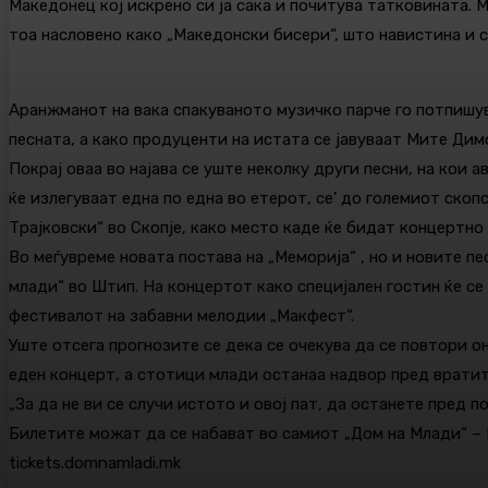
Македонец кој искрено си ја сака и почитува татковината. 
тоа насловено како „Македонски бисери“, што навистина и с
Аранжманот на вака спакуваното музичко парче го потпишув
песната, а како продуценти на истата се јавуваат Мите Ди
Покрај оваа во најава се уште неколку други песни, на кои 
ќе излегуваат една по една во етерот, се’ до големиот скоп
Трајковски“ во Скопје, како место каде ќе бидат концертн
Во меѓувреме новата постава на „Меморија“ , но и новите п
млади“ во Штип. На концертот како специјален гостин ќе се
фестивалот на забавни мелодии „Макфест“.
Уште отсега прогнозите се дека се очекува да се повтори о
еден концерт, а стотици млади останаа надвор пред вратит
„За да не ви се случи истото и овој пат, да останете пред
Билетите можат да се набават во самиот „Дом на Млади“ – Ш
tickets.domnamladi.mk