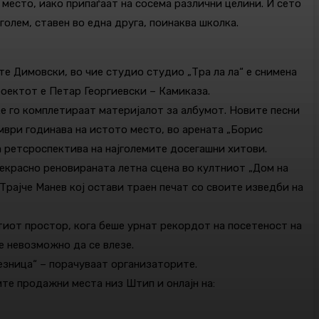
 место, иако припаѓаат на сосема различни целини. И сето
голем, ставен во една друга, поинаква школка.
е Димовски, во чие студио студио „Тра ла ла“ е снимена
оектот е Петар Георгиевски – Камиказа.
 ќе го комплетираат материјалот за албумот. Новите песни
оември годинава на истото место, во арената „Борис
а ретсроспектива на најголемите досегашни хитови.
прекрасно реновираната летна сцена во култниот „Дом на
Трајче Манев кој остави траен печат со своите изведби на
стиот простор, кога беше урнат рекордот на посетеност на
е невозможно да се влезе.
лезница“ – порачуваат организаторите.
ите продажни места низ Штип и онлајн на: