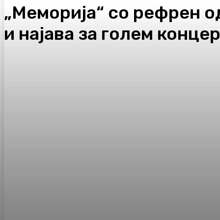
„Меморија“ со рефрен о
и најава за голем конце
Facebook
Twitter
Pinterest
WhatsA