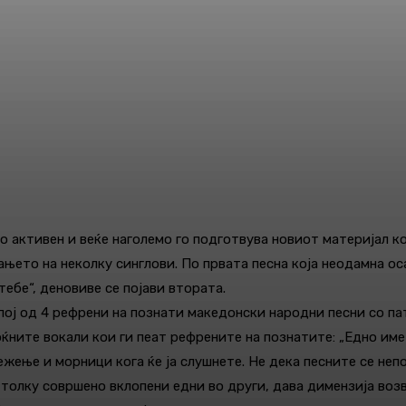
 активен и веќе наголемо го подготвува новиот материјал ко
ањето на неколку синглови. По првата песна која неодамна о
ебе“, деновиве се појави втората.
спој од 4 рефрени на познати македонски народни песни со 
ните вокали кои ги пеат рефрените на познатите: „Едно име и
ежење и морници кога ќе ја слушнете. Не дека песните се неп
толку совршено вклопени едни во други, дава димензија возви