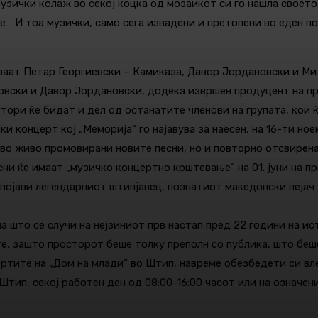
Музички колаж во секој коцка од мозаикот си го нашла своето
е… И тоа музички, само сега извадени и претопени во еден по
аат Петар Георгиевски – Камиказа, Давор Јордановски и Мит
мовски и Давор Јордановски, додека извршен продуцент на пр
автори ќе бидат и дел од останатите членови на групата, кои
ски концерт кој „Меморија“ го најавува за наесен, на 16-ти н
о во живо промовирани новите песни, но и повторно отсвирен
есни ќе имаат „музичко концертно крштевање“ на 01. јуни на 
 појави легендарниот штипјанец, познатиот македонски пејач 
на што се случи на нејзиниот прв настап пред 22 години на и
е, зашто просторот беше толку преполн со публика, што беш
 портите на „Дом на млади“ во Штип, навреме обезбедети си в
тип, секој работен ден од 08:00-16:00 часот или на означен