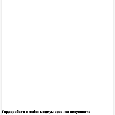
Facebook
Twitter
Pinterest
WhatsA
Гардеробата е моќен медиум врзан за визуелната