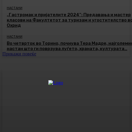
НАСТАНИ
„Гастромак и пријателите 2024“: Предавања и мастер
класови на Факултетот за туризам и угостителство в
Охрид
НАСТАНИ
Во четврток во Торино, почнува Тера Мадре, најголеми
настан што ги поврзува луѓето, храната, културата…
Прикажи повеќе