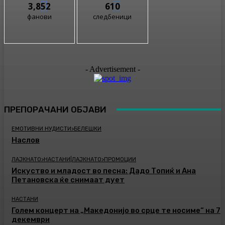
3,852
610
фанови
следбеници
- Advertisement -
ПРЕПОРАЧАНИ ОБЈАВИ
ЕМОТИВНИ НУДИСТИ>БЕЛЕШКИ
Наслов
ЛАЈКНАТО>НАСТАНИ|ЛАЈКНАТО>ПРОМОЦИИ
Искуство и младост во песна: Дадо Топиќ и Ана
Петановска ќе снимаат дует
НАСТАНИ
Голем концерт на „Македонијо во срце те носиме“ на 7
декември