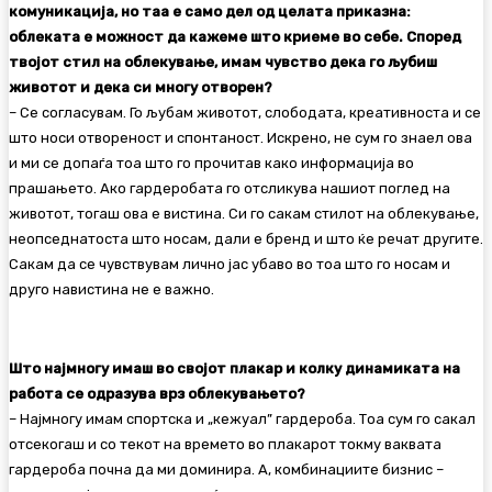
комуникација, но таа е само дел од целата приказна:
облеката е можност да кажеме што криеме во себе. Според
твојот стил на облекување, имам чувство дека го љубиш
животот и дека си многу отворен?
– Се согласувам. Го љубам животот, слободата, креативноста и се
што носи отвореност и спонтаност. Искрено, не сум го знаел ова
и ми се допаѓа тоа што го прочитав како информација во
прашањето. Ако гардеробата го отсликува нашиот поглед на
животот, тогаш ова е вистина. Си го сакам стилот на облекување,
неопседнатоста што носам, дали е бренд и што ќе речат другите.
Сакам да се чувствувам лично јас убаво во тоа што го носам и
друго навистина не е важно.
Што најмногу имаш во својот плакар и колку динамиката на
работа се одразува врз облекувањето?
– Најмногу имам спортска и „кежуал” гардероба. Тоа сум го сакал
отсекогаш и со текот на времето во плакарот токму ваквата
гардероба почна да ми доминира. А, комбинациите бизнис –