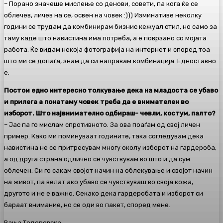
– Порано значеше мислење со денови, совети, па кога ќе се
облечев, личев на се, освен на човек :))) Изминативе неколку
години се трудам да комбинирам бизнис кежуал стил, но само за
таму каде што навистина има потреба, а е поврзано со мојата
работа. Ќе видам некоја фотографија на интернет и според тоа
што ми се допаѓа, знам да си направам комбинација. Едноставно
е.
Постои едно интересно толкување дека на младоста се убаво
и прилега а понатаму човек треба да е внимателен во
изборот. Што највнимателно одбираш- чевли, костум, палто?
– Јас па го мислам спротивното. За ова поаѓам од свој личен
пример. Како ми поминуваат годините, така согледувам дека
навистина не се притресувам многу околу изборот на гардероба,
а од друга страна одлично се чувствувам во што и да сум
облечен. Си го сакам својот начин на облекување и својот начин
на живот, па велат ако убаво се чувствуваш во своја кожа,
другото и не е важно. Секако дека гардеробата и изборот си
бараат внимание, но се оди во пакет, според мене.
Вања Тодоровска