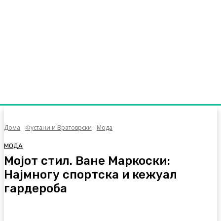
Дома
Фустани и Вратоврски
Мода
МОДА
Мојот стил. Ване Маркоски:
Најмногу спортска и кежуал
гардероба