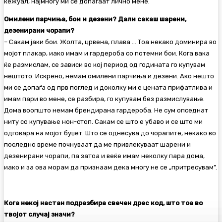
кежуал, најмногу ми се допаѓаат лично мене.
Омилени парчиња, бои и дезени? Дали сакаш шарени,
дезенирани чорапи?
– Сакам јаки бои. Жолта, црвена, плава … Тоа некако доминира во
мојот плакар, иако имам и гардероба со потемни бои. Кога вака
ќе размислам, се зависи во кој период од годината го купувам
нештото. Искрено, немам омилени парчиња и дезени. Ако нешто
ми се допаѓа од прв поглед и доколку ми е цената прифатлива и
имам пари во мене, се разбира, го купувам без размислување.
Дома воопшто немам брендирана гардероба. Не сум опседнат
ниту со купување нон-стоп. Сакам се што е убаво и се што ми
одговара на мојот буџет. Што се однесува до чорапите, некако во
последно време почнуваат да ме привлекуваат шарени и
дезенирани чорапи, па затоа и веќе имам неколку пара дома,
иако и за ова морам да признаам дека многу не се „притресувам”.
Кога некој настан подразбира свечен дрес код, што тоа во
твојот случај значи?