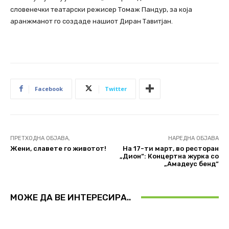
словенечки театарски режисер Томаж Пандур, за која
аранжманот го создаде нашиот Диран Тавитјан.
Facebook
Twitter
ПРЕТХОДНА ОБЈАВА,
НАРЕДНА ОБЈАВА
Жени, славете го животот!
На 17-ти март, во ресторан
„Дион“: Концертна журка со
„Амадеус бенд“
МОЖЕ ДА ВЕ ИНТЕРЕСИРА..