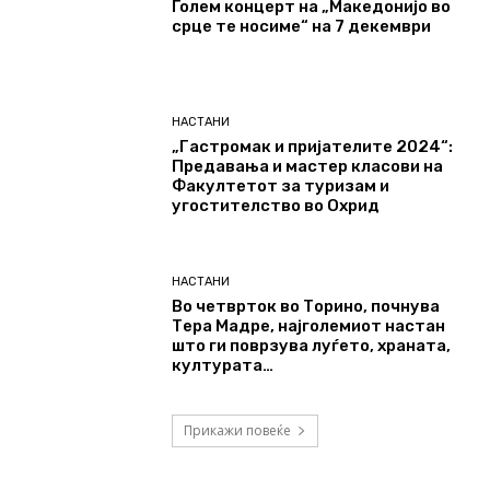
Голем концерт на „Македонијо во
срце те носиме“ на 7 декември
НАСТАНИ
„Гастромак и пријателите 2024“:
Предавања и мастер класови на
Факултетот за туризам и
угостителство во Охрид
НАСТАНИ
Во четврток во Торино, почнува
Тера Мадре, најголемиот настан
што ги поврзува луѓето, храната,
културата…
Прикажи повеќе