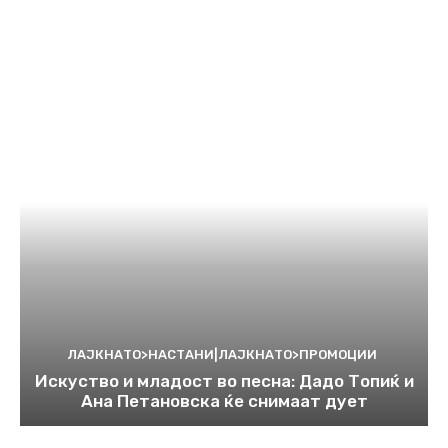
ЛАЈКНАТО>НАСТАНИ|ЛАЈКНАТО>ПРОМОЦИИ
Искуство и младост во песна: Дадо Топиќ и
Ана Петановска ќе снимаат дует