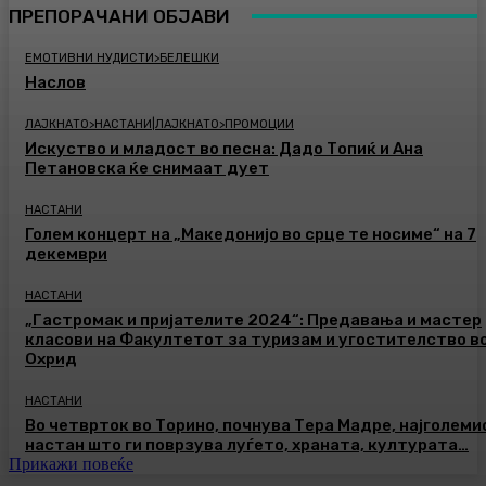
ПРЕПОРАЧАНИ ОБЈАВИ
ЕМОТИВНИ НУДИСТИ>БЕЛЕШКИ
Наслов
ЛАЈКНАТО>НАСТАНИ|ЛАЈКНАТО>ПРОМОЦИИ
Искуство и младост во песна: Дадо Топиќ и Ана
Петановска ќе снимаат дует
НАСТАНИ
Голем концерт на „Македонијо во срце те носиме“ на 7
декември
НАСТАНИ
„Гастромак и пријателите 2024“: Предавања и мастер
класови на Факултетот за туризам и угостителство в
Охрид
НАСТАНИ
Во четврток во Торино, почнува Тера Мадре, најголеми
настан што ги поврзува луѓето, храната, културата…
Прикажи повеќе