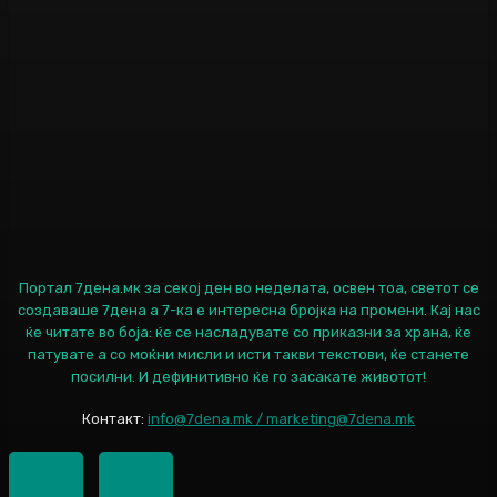
Портал 7дена.мк за секој ден во неделата, освен тоа, светот се
создаваше 7дена а 7-ка е интересна бројка на промени. Кај нас
ќе читате во боја: ќе се насладувате со приказни за храна, ќе
патувате а со моќни мисли и исти такви текстови, ќе станете
посилни. И дефинитивно ќе го засакате животот!
Контакт:
info@7dena.mk / marketing@7dena.mk