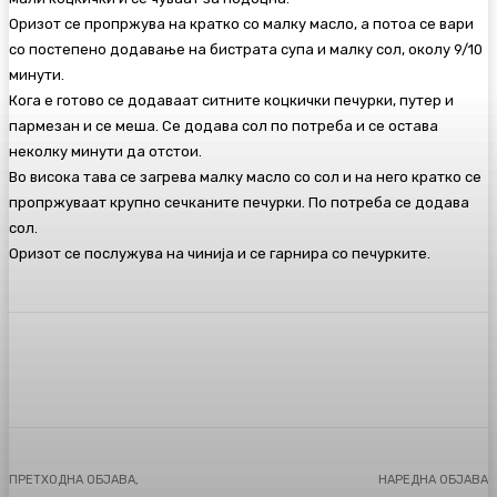
Оризот се пропржува на кратко со малку масло, а потоа се вари
со постепено додавање на бистрата супа и малку сол, околу 9/10
минути.
Кога е готово се додаваат ситните коцкички печурки, путер и
пармезан и се меша. Се додава сол по потреба и се остава
неколку минути да отстои.
Во висока тава се загрева малку масло со сол и на него кратко се
пропржуваат крупно сечканите печурки. По потреба се додава
сол.
Оризот се послужува на чинија и се гарнира со печурките.
Facebook
Twitter
Pinterest
WhatsA
ПРЕТХОДНА ОБЈАВА,
НАРЕДНА ОБЈАВА