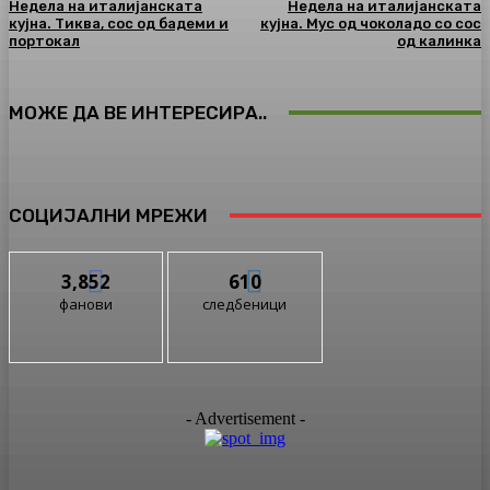
Недела на италијанската
Недела на италијанската
кујна. Тиква, сос од бадеми и
кујна. Мус од чоколадо со сос
портокал
од калинка
МОЖЕ ДА ВЕ ИНТЕРЕСИРА..
СОЦИЈАЛНИ МРЕЖИ
3,852
610
фанови
следбеници
- Advertisement -