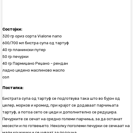
Состојки:
320 гр ориз сорта Vialone nano
600/700 мл бистра супа од тартуф
40 гр планински путер
50 гр печурки
40 гр Пармиџано Реџано – рендан
ладно цедено маслиново масло
сол
Постапка:
Бистрата супа од тартуф се подготвува така што во бујон од
целер, морков и кромид, при крајот се додаваат парчињата
тартуф, а потоа сето се цеди и дополнително се редуцира.
Печурките се сечат на средно големи парчиња, за да останат
месести и по готвењето. Неколку поголеми печурки се сечкаат на
мали коцкички и се чуваат за подоцна.