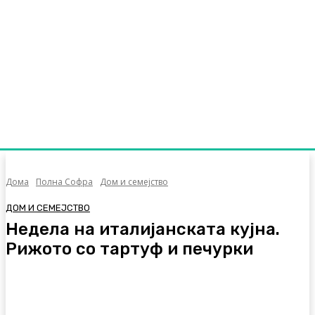
Дома
Полна Софра
Дом и семејство
ДОМ И СЕМЕЈСТВО
Недела на италијанската кујна.
Рижото со тартуф и печурки
Facebook
Twitter
Pinterest
WhatsA