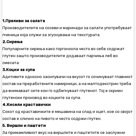
1.Преливи за салата
Производителите на сосеви и маринади за салати употребуваат
пченица која служи за згуснување на текстурата.
2.Сирења
Популарните сирења како горгонзола често во себе содржат
глутен зашто производителите додаваат парчиња леб во
смесата.
3.Коцки за супа
Адитивите односно засилувачи на вкусот го сочинуваат главниот
состав на преработените намирници, а на малтодекстрин треба
да внимаваат сите кои го одбегнуваат глутенот. Тој е скриен
глутенски производ во коцките за супа.
4.Кисели краставички
Сокот од краставичките е мешавина на слад и оцет, кое со својот
состав е слично на пивото и често содржи глутен.
5. Виршли и паштети
За примамливиот вкус на виршлите и паштетите се заслужни