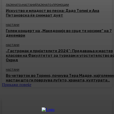
ЛАЈКНАТО>НАСТАНИ|ЛАЈКНАТО>ПРОМОЦИИ
Искуство и младост во песна: Дадо Топиќ и Ана
Петановска ќе снимаат дует
НАСТАНИ
Голем концерт на „Македонијо во срце те носиме“ на 7
декември
НАСТАНИ
„Гастромак и пријателите 2024“: Предавања и мастер
класови на Факултетот за туризам и угостителство в
Охрид
НАСТАНИ
Во четврток во Торино, почнува Тера Мадре, најголеми
настан што ги поврзува луѓето, храната, културата…
Прикажи повеќе