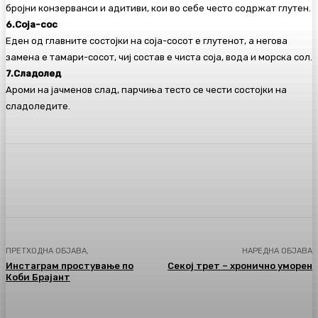
бројни конзерванси и адитиви, кои во себе често содржат глутен.
6.Соја-сос
Еден од главните состојки на соја-сосот е глутенот, а негова
замена е тамари-сосот, чиј состав е чиста соја, вода и морска сол.
7.Сладолед
Ароми на јачменов слад, парчиња тесто се чести состојки на
сладоледите.
Facebook
Twitter
Pinterest
WhatsA
ПРЕТХОДНА ОБЈАВА,
НАРЕДНА ОБЈАВА
Инстаграм простување по
Секој трет – хронично уморен
Коби Брајант