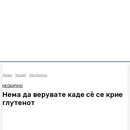
Дома
Чешит
Необично
НЕОБИЧНО
Нема да верувате каде сè се крие
глутенот
Facebook
Twitter
Pinterest
WhatsA