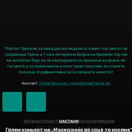
Портал 7дена.мк за секој ден во неделата, освен тоа, светот се
создаваше 7дена а 7-ка е интересна бројка на промени. Кај нас
ќе читате во боја: ќе се насладувате со приказни за храна, ќе
патувате а со моќни мисли и исти такви текстови, ќе станете
посилни. И дефинитивно ќе го засакате животот!
Контакт:
info@7dena.mk / marketing@7dena.mk
ЛАЈКНАТО>НАСТАНИ|ЛАЈКНАТО>ПРОМОЦИИ
НАСТАНИ
ЕМОТИВНИ НУДИСТИ>БЕЛЕШКИ
Голем концерт на „Македонијо во срце те носиме
Искуство и младост во песна: Дадо Топиќ и Ана