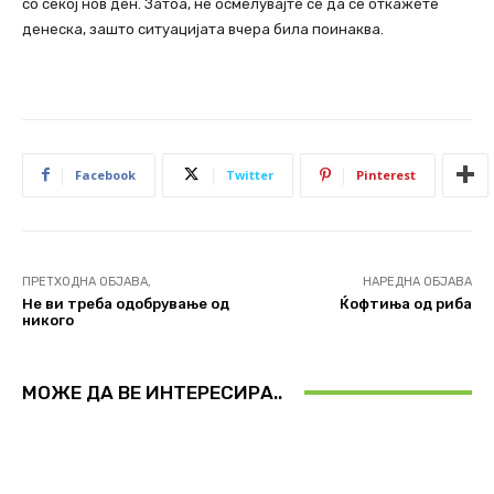
со секој нов ден. Затоа, не осмелувајте се да се откажете
денеска, зашто ситуацијата вчера била поинаква.
Facebook
Twitter
Pinterest
ПРЕТХОДНА ОБЈАВА,
НАРЕДНА ОБЈАВА
Не ви треба одобрување од
Ќофтиња од риба
никого
МОЖЕ ДА ВЕ ИНТЕРЕСИРА..