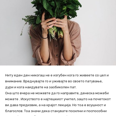
Ниту еден ден никогаш не е изгубен кога го живеете со цел и
внимание. Вреднувајте го и уживајте во своето патување,
дури и кога наидувате на заобиколен пат.
Она што вчера не можевте да го направите, денеска можеби
можете . Искуството е најтешкиот учител, зашто на почетокот
ви дава предизвик, а на крајот лекција. Но тоа е всушност и
благослов. Тоа значи дека станувате посилни и поспособни