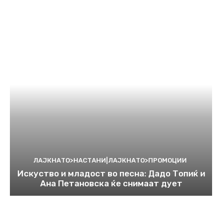
ЛАЈКНАТО>НАСТАНИ|ЛАЈКНАТО>ПРОМОЦИИ
Искуство и младост во песна: Дадо Топиќ и
Ана Петановска ќе снимаат дует