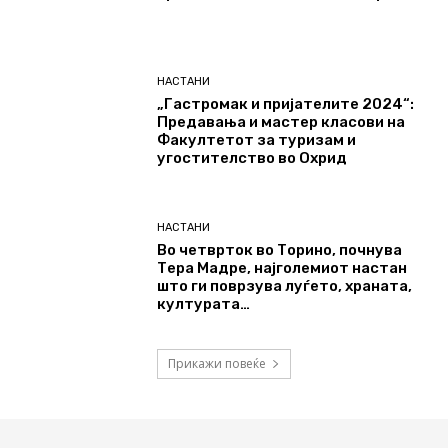
НАСТАНИ
„Гастромак и пријателите 2024“:
Предавања и мастер класови на
Факултетот за туризам и
угостителство во Охрид
НАСТАНИ
Во четврток во Торино, почнува
Тера Мадре, најголемиот настан
што ги поврзува луѓето, храната,
културата…
Прикажи повеќе