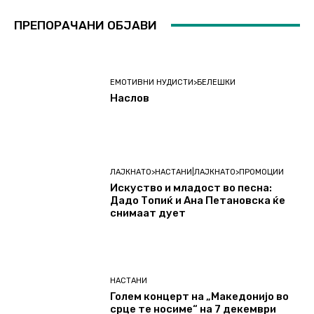
ПРЕПОРАЧАНИ ОБЈАВИ
ЕМОТИВНИ НУДИСТИ>БЕЛЕШКИ
Наслов
ЛАЈКНАТО>НАСТАНИ|ЛАЈКНАТО>ПРОМОЦИИ
Искуство и младост во песна:
Дадо Топиќ и Ана Петановска ќе
снимаат дует
НАСТАНИ
Голем концерт на „Македонијо во
срце те носиме“ на 7 декември