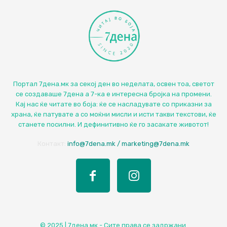
Портал 7дена.мк за секој ден во неделата, освен тоа, светот
се создаваше 7дена а 7-ка е интересна бројка на промени.
Кај нас ќе читате во боја: ќе се насладувате со приказни за
храна, ќе патувате а со моќни мисли и исти такви текстови, ќе
станете посилни. И дефинитивно ќе го засакате животот!
Контакт:
info@7dena.mk / marketing@7dena.mk
© 2025 | 7дена.мк - Сите права се задржани.