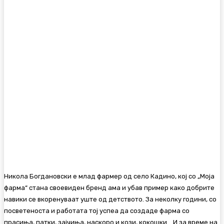
Никола Богдановски е млад фармер од село Кадино, кој со „Моја
фарма“ стана своевиден бренд ама и убав пример како добрите
навики се вкоренуваат уште од детството. За неколку години, со
посветеноста и работата тој успеа да создаде фарма со
прасиња, патки, зајчиња, наскоро и кози, кокошки… И за време на