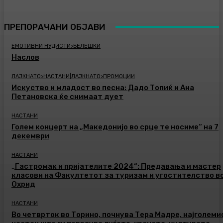
ПРЕПОРАЧАНИ ОБЈАВИ
ЕМОТИВНИ НУДИСТИ>БЕЛЕШКИ
Наслов
ЛАЈКНАТО>НАСТАНИ|ЛАЈКНАТО>ПРОМОЦИИ
Искуство и младост во песна: Дадо Топиќ и Ана
Петановска ќе снимаат дует
НАСТАНИ
Голем концерт на „Македонијо во срце те носиме“ на 7
декември
НАСТАНИ
„Гастромак и пријателите 2024“: Предавања и мастер
класови на Факултетот за туризам и угостителство в
Охрид
НАСТАНИ
Во четврток во Торино, почнува Тера Мадре, најголеми