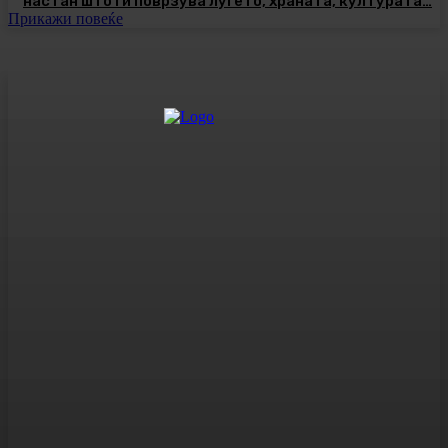
настан што ги поврзува луѓето, храната, културата…
Прикажи повеќе