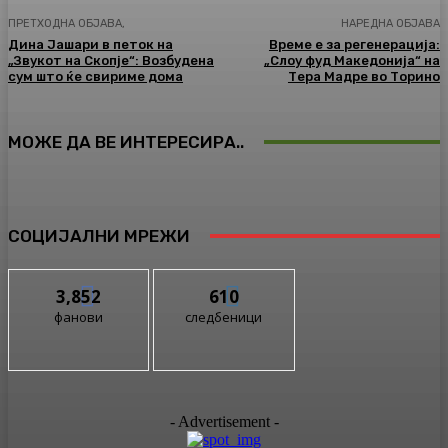
ПРЕТХОДНА ОБЈАВА,
НАРЕДНА ОБЈАВА
Дина Јашари в петок на
Време е за регенерација:
„Звукот на Скопје“: Возбудена
„Слоу фуд Македонија“ на
сум што ќе свириме дома
Тера Мадре во Торино
МОЖЕ ДА ВЕ ИНТЕРЕСИРА..
СОЦИЈАЛНИ МРЕЖИ
3,852
610
фанови
следбеници
- Advertisement -