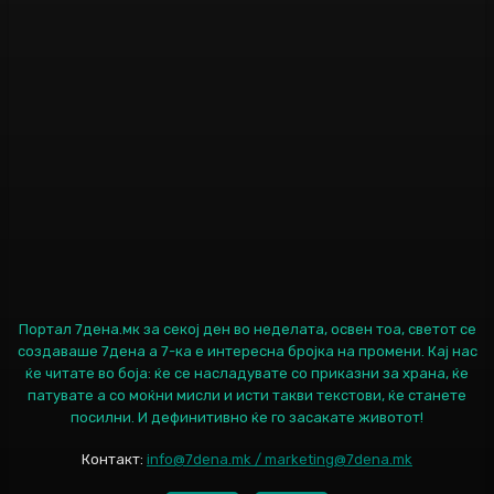
Портал 7дена.мк за секој ден во неделата, освен тоа, светот се
создаваше 7дена а 7-ка е интересна бројка на промени. Кај нас
ќе читате во боја: ќе се насладувате со приказни за храна, ќе
патувате а со моќни мисли и исти такви текстови, ќе станете
посилни. И дефинитивно ќе го засакате животот!
Контакт:
info@7dena.mk / marketing@7dena.mk