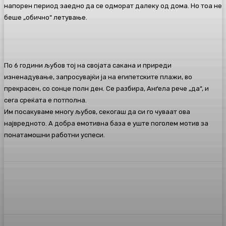
напорен период заедно да се одморат далеку од дома. Но тоа не
беше „обично“ летување.
По 6 години љубов тој на својата сакана и приреди
изненадување, запросувајќи ја на египетските плажи, во
прекрасен, со сонце полн ден. Се разбира, Анѓела рече „да“, и
сега среќата е потполна.
Им посакуваме многу љубов, секогаш да си го чуваат ова
највредното. А добра емотивна база е уште поголем мотив за
понатамошни работни успеси.
Facebook
Twitter
Pinterest
WhatsA