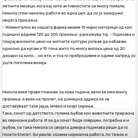
летните месеци, кога кај сите активностите се многу помали,
Никола спои неколку работи во една цел, да си ја заокружи
својата приказна:
– Моментално во нашата фарма имаме 10 мајки маторици од кои
годишно вадиме 120 до 200 прасиња- раскажува тој. – Годинава и
покрај високите цени на житните култури успеав да набавам,
односно да купам и 10 тона жито по многу висока цена од 20
денари за кило…..но ете, и тоа го пребродивме и одиме напред со
уште поголема визија.
Никола веќе прави планови за нова година, вели ќе има многу
прасиња, а веќе на пролет, на домашна адреса ќе се
доставуваат тазе јајца, млеко и козјо сирење…
Така, сонот од детството, голема љубов кон животните прерасна
во сериозна работа. И за да сонот биде совршен, потребна е и
љубов, па така Никола со својата девојка годинава реши да го
посети Египет. Би рекле, сосема нормална работа, по тежок и