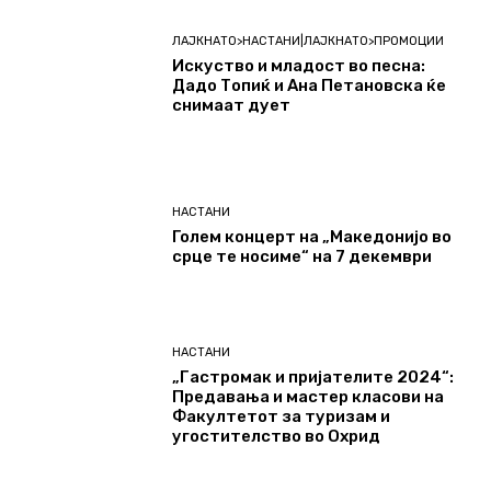
ЛАЈКНАТО>НАСТАНИ|ЛАЈКНАТО>ПРОМОЦИИ
Искуство и младост во песна:
Дадо Топиќ и Ана Петановска ќе
снимаат дует
НАСТАНИ
Голем концерт на „Македонијо во
срце те носиме“ на 7 декември
НАСТАНИ
„Гастромак и пријателите 2024“:
Предавања и мастер класови на
Факултетот за туризам и
угостителство во Охрид