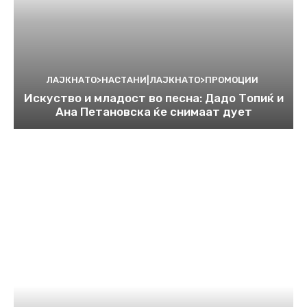
ЛАЈКНАТО>НАСТАНИ|ЛАЈКНАТО>ПРОМОЦИИ
Искуство и младост во песна: Дадо Топиќ и
Ана Петановска ќе снимаат дует