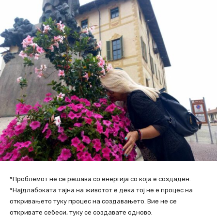
*Проблемот не се решава со енергија со која е создаден.
*Најдлабоката тајна на животот е дека тој не е процес на
откривањето туку процес на создавањето. Вие не се
откривате себеси, туку се создавате одново.