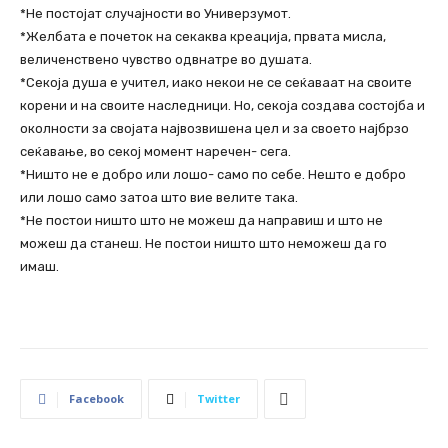
*Не постојат случајности во Универзумот.
*Желбата е почеток на секаква креација, првата мисла,
величенствено чувство одвнатре во душата.
*Секоја душа е учител, иако некои не се сеќаваат на своите
корени и на своите наследници. Но, секоја создава состојба и
околности за својата највозвишена цел и за своето најбрзо
сеќавање, во секој момент наречен- сега.
*Ништо не е добро или лошо- само по себе. Нешто е добро
или лошо само затоа што вие велите така.
*Не постои ништо што не можеш да направиш и што не
можеш да станеш. Не постои ништо што неможеш да го
имаш.
Facebook
Twitter