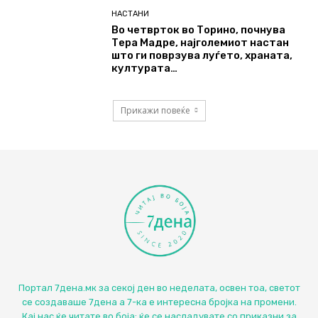
НАСТАНИ
Во четврток во Торино, почнува
Тера Мадре, најголемиот настан
што ги поврзува луѓето, храната,
културата…
Прикажи повеќе
Портал 7дена.мк за секој ден во неделата, освен тоа, светот
се создаваше 7дена а 7-ка е интересна бројка на промени.
Кај нас ќе читате во боја: ќе се насладувате со приказни за