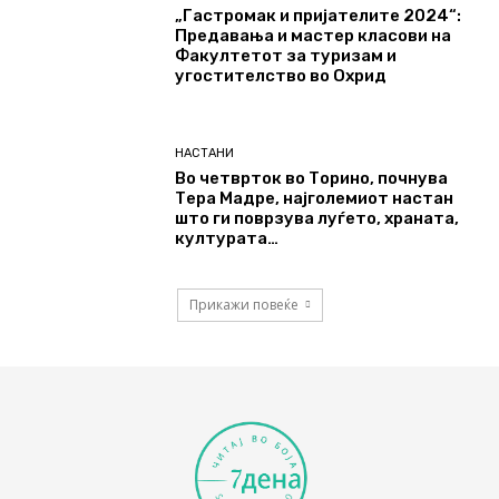
„Гастромак и пријателите 2024“:
Предавања и мастер класови на
Факултетот за туризам и
угостителство во Охрид
НАСТАНИ
Во четврток во Торино, почнува
Тера Мадре, најголемиот настан
што ги поврзува луѓето, храната,
културата…
Прикажи повеќе