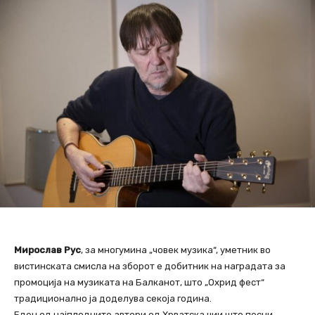
Мирослав Рус
, за многумина „човек музика“, уметник во
вистинската смисла на зборот е добитник на наградата за
промоција на музиката на Балканот, што „Охрид фест“
традиционално ја доделува секоја година.
Еден од најплодните автори од Хрватска чии што песни