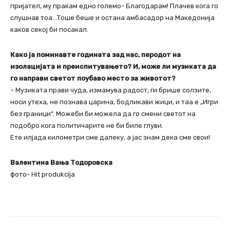
пријател, му праќам едно големо- Благодарам! Плачев кога го
слушнав тоа…Тоше беше и остана амбасадор на Македонија
каков секој би посакал.
Како ја поминавте годината зад нас, перодот на
изолацијата и преиспитувањето? И, може ли музиката да
го направи светот поубаво место за животот?
– Музиката прави чуда, измамува радост, ги брише солзите,
носи утеха, не познава царина, бодликави жици, и таа е „Игри
без граници“. Можеби би можела да го смени светот на
подобро кога политичарите не би биле глуви.
Ете илјада километри сме далеку, а јас знам дека сме свои!
Валентина Вања Тодоровска
фото- Hit produkcija