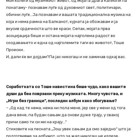
мои колеги од музичкиот живот, од мојата драга Калиопи па
понатаму- познавам луѓе од духовниот свет, политичари,
обични луѓе…Ја познавам и вашата традиционална музика на
која и нема рамна на Балканот, кујната ја обожавам и ја
вкусив срдечноста што ве краси. Сепак, мојата прва
асоцијација беше и остана мојата најголема радост во
создавањето и една од најголемите таги во животот, Тоше
Проески..
И, дали ќе ви дојдам?Па јас никогаш и не заминав одкај вас.
Соработката со Тоше навистина беше чудо, како вашите
души да беа поврзани преку музиката. Многу чувства, и
„Игри без граници“, последен албум како збогување?
– „Од кад те нема, нема ни пола мене, јер све у мени од тога
дана вене, па будан сањам да снови дуже трају, у свакој
причи само ти си ми на крају…“
Стиховите на песната „Још увек сањам да смо заједно“ што ја
подготвивме за албумот, што за жал никогаш не излезе,