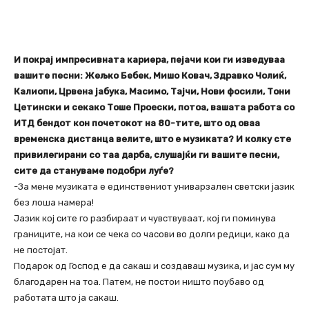
И покрај импресивната кариера, пејачи кои ги изведуваа
вашите песни: Жељко Бебек, Мишо Ковач, Здравко Чолиќ,
Калиопи, Црвена јабука, Масимо, Тајчи, Нови фосили, Тони
Цетински и секако Тоше Проески, потоа, вашата работа со
ИТД бендот кон почетокот на 80-тите, што од оваа
временска дистанца велите, што е музиката? И колку сте
привилегирани со таа дарба, слушајќи ги вашите песни,
сите да стануваме подобри луѓе?
-За мене музиката е единствениот униварзален светски јазик
без лоша намера!
Јазик кој сите го разбираат и чувствуваат, кој ги поминува
границите, на кои се чека со часови во долги редици, како да
не постојат.
Подарок од Господ е да сакаш и создаваш музика, и јас сум му
благодарен на тоа. Патем, не постои ништо поубаво од
работата што ја сакаш.