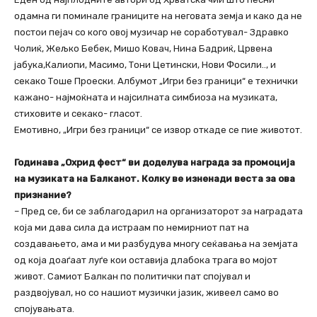
одамна ги поминале границите на неговата земја и како да не
постои пејач со кого овој музичар не соработувал- Здравко
Чолиќ, Жељко Бебек, Мишо Ковач, Нина Бадриќ, Црвена
јабука,Калиопи, Масимо, Тони Цетински, Нови Фосили.., и
секако Тоше Проески. Албумот „Игри без граници“ е технички
кажано- најмоќната и најсилната симбиоза на музиката,
стиховите и секако- гласот.
Емотивно, „Игри без граници“ се извор откаде се пие животот.
Годинава „Охрид фест“ ви доделува награда за промоција
на музиката на Балканот. Колку ве изненади веста за ова
признание?
– Пред се, би се заблагодарил на организаторот за наградата
која ми дава сила да истраам по немирниот пат на
создавањето, ама и ми разбудува многу сеќавања на земјата
од која доаѓаат луѓе кои оставија длабока трага во мојот
живот. Самиот Балкан по политички пат спојувал и
раздвојувал, но со нашиот музички јазик, живеел само во
спојувањата.