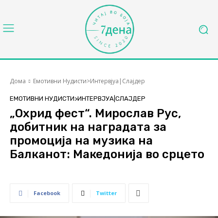
Дома
Емотивни Нудисти>Интервјуа|Слајдер
ЕМОТИВНИ НУДИСТИ>ИНТЕРВЈУА|СЛАЈДЕР
„Охрид фест“. Мирослав Рус,
добитник на наградата за
промоција на музика на
Балканот: Македонија во срцето
Facebook
Twitter