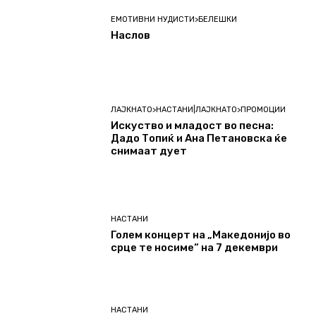
ЕМОТИВНИ НУДИСТИ>БЕЛЕШКИ
Наслов
ЛАЈКНАТО>НАСТАНИ|ЛАЈКНАТО>ПРОМОЦИИ
Искуство и младост во песна:
Дадо Топиќ и Ана Петановска ќе
снимаат дует
НАСТАНИ
Голем концерт на „Македонијо во
срце те носиме“ на 7 декември
НАСТАНИ