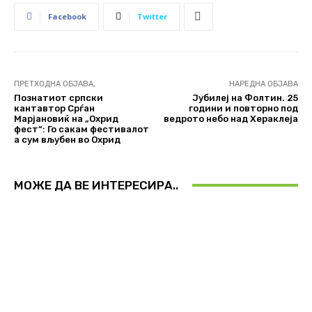
Facebook
Twitter
ПРЕТХОДНА ОБЈАВА,
НАРЕДНА ОБЈАВА
Познатиот српски
Јубилеј на Фолтин. 25
кантавтор Срѓан
години и повторно под
Марјановиќ на „Охрид
ведрото небо над Хераклеја
фест“: Го сакам фестивалот
а сум вљубен во Охрид
МОЖЕ ДА ВЕ ИНТЕРЕСИРА..