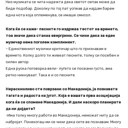
Низ музиката се чита надежта дека светот сепак може да
биде подобар. Доколку по тој пат успеав да најдам барем
една нота која оплеменува, се имаше смисол.
Кога ќе се каже- песните го издржаа тестот на времето,
тоа значи дека станаа евергрини. Се чини дека за еден
музичар нема поголем комплимент.
– Единствениот музички критичар што го признавам е
времето. Колку долго ти живеат песните, толку си посебен и
силен автор.
Една руска поговорка вели- луѓето се посеани густо, ама
ретко никнуваат. Така е и со песните.
Нераскинливо сте поврзани со Македонија, ја познавате
тагата и радоста на југот. Која е вашата прва асоцијација
кога ќе се спомене Македонија. И дали наскоро планирате
да ни дојдете?
-Има толку многу работи во Македонија, неможат ниту да се
набројат. Понекогаш ми се чини дека сите ве познавам. Многу