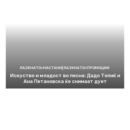
ЛАЈКНАТО>НАСТАНИ|ЛАЈКНАТО>ПРОМОЦИИ
Искуство и младост во песна: Дадо Топиќ и
Ана Петановска ќе снимаат дует