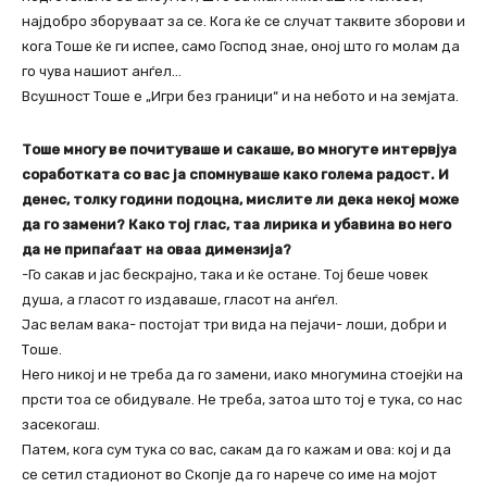
најдобро зборуваат за се. Кога ќе се случат таквите зборови и
кога Тоше ќе ги испее, само Господ знае, оној што го молам да
го чува нашиот анѓел…
Всушност Тоше е „Игри без граници“ и на небото и на земјата.
Тоше многу ве почитуваше и сакаше, во многуте интервјуа
соработката со вас ја спомнуваше како голема радост. И
денес, толку години подоцна, мислите ли дека некој може
да го замени? Како тој глас, таа лирика и убавина во него
да не припаѓаат на оваа димензија?
-Го сакав и јас бескрајно, така и ќе остане. Тој беше човек
душа, а гласот го издаваше, гласот на анѓел.
Јас велам вака- постојат три вида на пејачи- лоши, добри и
Тоше.
Него никој и не треба да го замени, иако многумина стоејќи на
прсти тоа се обидувале. Не треба, затоа што тој е тука, со нас
засекогаш.
Патем, кога сум тука со вас, сакам да го кажам и ова: кој и да
се сетил стадионот во Скопје да го нарече со име на мојот