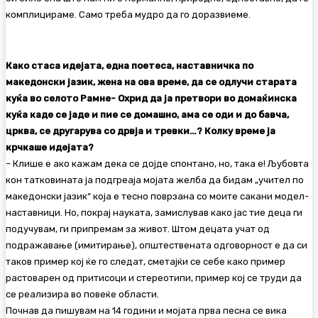
комплицираме. Само треба мудро да го доразвиеме.
Како стаса идејата, една поетеса, наставничка по
македонски јазик, жена на ова време, да се одлучи старата
куќа во селото Рамне- Охрид да ја претвори во домаќинска
куќа каде се јаде и пие сe домашно, ама се оди и до бавча,
црква, се другарува со дрвја и тревки…? Колку време ја
крчкаше идејата?
– Клише е ако кажам дека сe дојде спонтано, но, така е! Љубовта
кон татковината ја подгреаја мојата желба да бидам „учител по
македонски јазик“ која е тесно поврзана со моите сакани модел-
наставници. Но, покрај науката, замислував како јас тие деца ги
подучувам, ги припремам за живот. Штом децата учат од
подражавање (имитирање), општествената одговорност е да си
таков пример кој ќе го следат, сметајќи се себе како пример
растоварен од притисоци и стереотипи, пример кој се труди да
се реализира во повеќе области.
Почнав да пишувам на 14 години и мојата прва песна се вика