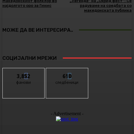
Македонскиот фолклор во
„Легенде“ на „Охрид фест“: Се
најдолгото оро за Гинис
радуваме на средбата со
македонската публика
МОЖЕ ДА ВЕ ИНТЕРЕСИРА..
СОЦИЈАЛНИ МРЕЖИ
3,852
610
фанови
следбеници
- Advertisement -