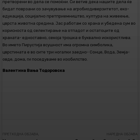
претворени во дела се помоќни. Си ветив дека нашите дела ќе
бидат поврзани со зачувување на агробиодиверзитетот, еко-
едукација, социјално претприемништво, култура на живеење,
цврста животна средина. Јас работам со храна и убедена сум во
корисноста од селектирање на отпадот и остатоците од
храната- едноставно, секоја трошка е буквално искористлива.
Во името Пирустија всушност има огромна симболика,
цврстината е во сите три ногалки заедно- Сонце, Вода, Земја-
овде, дома, ги поседуваме во изобилство.
Валентина Вања Тодоровска
Facebook
Twitter
Pinterest
WhatsA
ПРЕТХОДНА ОБЈАВА,
НАРЕДНА ОБЈАВА