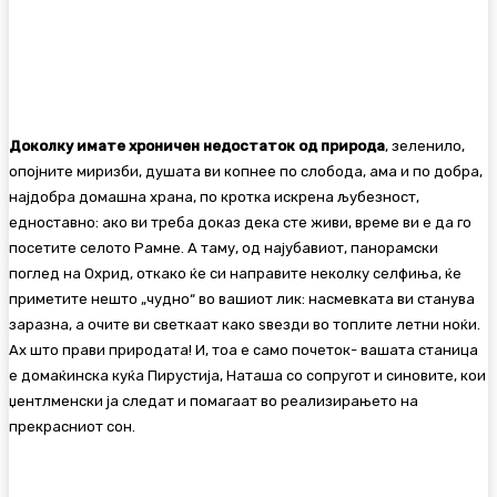
Доколку имате хроничен недостаток од природа
, зеленило,
опојните миризби, душата ви копнее по слобода, ама и по добра,
најдобра домашна храна, по кротка искрена љубезност,
едноставно: ако ви треба доказ дека сте живи, време ви е да го
посетите селото Рамне. А таму, од најубавиот, панорамски
поглед на Охрид, откако ќе си направите неколку селфиња, ќе
приметите нешто „чудно“ во вашиот лик: насмевката ви станува
заразна, а очите ви светкаат како ѕвезди во топлите летни ноќи.
Ах што прави природата! И, тоа е само почеток- вашата станица
е домаќинска куќа Пирустија, Наташа со сопругот и синовите, кои
џентлменски ја следат и помагаат во реализирањето на
прекрасниот сон.