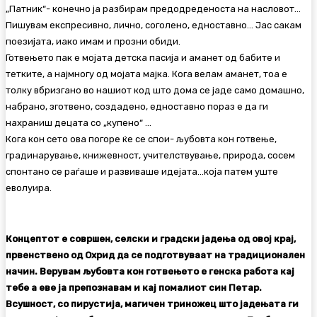
„Патник“- конечно ја разбирам предодреденоста на насловот…
Пишувам експресивно, лично, соголено, едноставно… Јас сакам
поезијата, иако имам и прозни обиди.
Готвењето пак е мојата детска пасија и аманет од бабите и
тетките, а најмногу од мојата мајка. Кога велам аманет, тоа е
толку вбризгано во нашиот код што дома се јаде само домашно,
набрано, зготвено, создадено, едноставно пораз е да ги
нахраниш децата со „купено“ …
Кога кон сето ова погоре ќе се спои- љубовта кон готвење,
градинарување, книжевност, учителствување, природа, сосем
спонтано се раѓаше и развиваше идејата…која патем уште
еволуира.
Концептот е совршен, селски и градски јадења од овој крај,
првенствено од Охрид да се подготвуваат на традиционален
начин. Верувам љубовта кон готвењето е генска работа кај
тебе а еве ја препознавам и кај помалиот син Петар.
Всушност, со пирустија, магичен триножец што јадењата ги