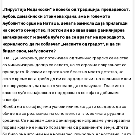
„Пирустија Неданоски“ е повеќе од традиција: предаденост,
љубов, домаќински стокмена храна, ама и големото
љубопитно срце на Наташа, целата замисла да ја прилагоди
на своето семејство. Постои ли во оваа ваша фамилијарна
ангажираност и желба луѓето да се вратат на природното,
нормалното, да ги соблечат „маските од градот“, и да си
бидат свои, меѓу своите?
-Па… ДА! Искрено, јас потекнувам од типично градско семејство
со минимизиран допир со селото, но со огромна поврзаност со
природата. Го сакам езерото како белег на моето детство, но
сега е време кога треба да им се оддаде почит на планините кои
го опкружуваат, затоа што успеале да го зачуваат. Тоа е исто
како со луѓето, најважна е поддршката со која го добиваме
спокојот.
Желба ми е секој кој има услови или може да ги создаде, да се
обиде да се реализира на сопственото тло, во чиста рурална
средина. Се надевам дека фамилијарно испраќаме универзална
порака која не е ништо поразлична од развиените земји. Штета
би било она што нам ни е нормално, природно, едноставно, да го