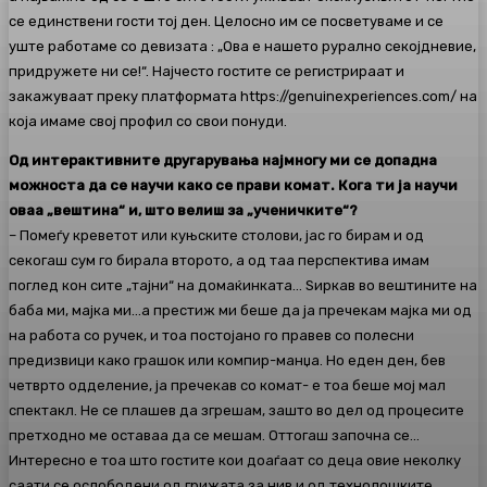
се единствени гости тој ден. Целосно им се посветуваме и сe
уште работаме со девизата : „Ова е нашето рурално секојдневие,
придружете ни се!“. Најчесто гостите се регистрираат и
закажуваат преку платформата https://genuinexperiences.com/ на
која имаме свој профил со свои понуди.
Од интерактивните другарувања најмногу ми се допадна
можноста да се научи како се прави комат. Кога ти ја научи
оваа „вештина“ и, што велиш за „ученичките“?
– Помеѓу креветот или куњските столови, јас го бирам и од
секогаш сум го бирала второто, а од таа перспектива имам
поглед кон сите „тајни“ на домаќинката… Ѕиркав во вештините на
баба ми, мајка ми…а престиж ми беше да ја пречекам мајка ми од
на работа со ручек, и тоа постојано го правев со полесни
предизвици како грашок или компир-манџа. Но еден ден, бев
четврто одделение, ја пречекав со комат- е тоа беше мој мал
спектакл. Не се плашев да згрешам, зашто во дел од процесите
претходно ме оставаа да се мешам. Оттогаш започна сe…
Интересно е тоа што гостите кои доаѓаат со деца овие неколку
саати се ослободени од грижата за нив и од технолошките