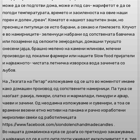
може да се подготви дома, може и под сач- марифетот е да се
погоди температурата, времето и засиленоста на овие наши
горен и долен „греач“. Коматот е нашиот заштитен знак, но
преснец и питулици се исто барани, а секако и ѓомлезето. Клучот
е во намирниците- зеленчуци набрани од сопствената бавчичка
или позајмени од селските земјоделци, домашни тукушто
снесени јајца, брашно мелено на камени млинови, млечни
производи од локални фармери или нашите Slow food пријатели
и најважното- чистата летничка изворска вода зачинета со
љубов.
На „Тезгата на Петар“ изложуваме од сe што во моментот имаме
како домашен производ од сопствените намирници. Па тука се
наоѓаат: ракија, ликери, слатко и мармалади, пинџури и ајвар,
чаеви и зачини. Од неодамна изложуваме и сувенири, а тоа се
врамени везени етно мотиви на панама и рачно изработени
миризливи свеќи од работилницата
https://www.facebook.com/siondolenchandmadecandles .
Во нашата домаќинска куќа се доаѓа со претходно закажување,
а најважно од сe е што сите гости уживаат ексклузивитет т.е. тие