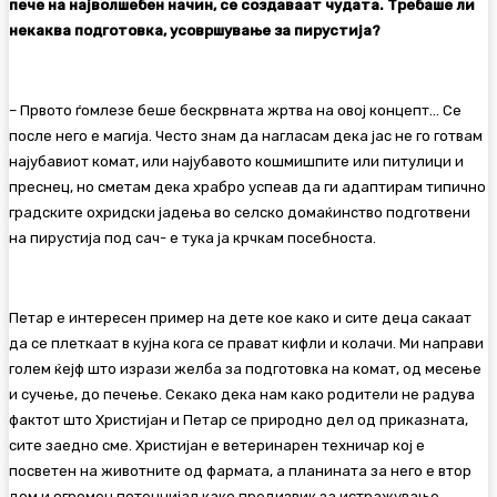
пече на најволшебен начин, се создаваат чудата. Требаше ли
некаква подготовка, усовршување за пирустија?
– Првото ѓомлезе беше бескрвната жртва на овој концепт… Сe
после него е магија. Често знам да нагласам дека јас не го готвам
најубавиот комат, или најубавото кошмишпите или питулици и
преснец, но сметам дека храбро успеав да ги адаптирам типично
градските охридски јадења во селско домаќинство подготвени
на пирустија под сач- е тука ја крчкам посебноста.
Петар е интересен пример на дете кое како и сите деца сакаат
да се плеткаат в кујна кога се прават кифли и колачи. Ми направи
голем ќејф што изрази желба за подготовка на комат, од месење
и сучење, до печење. Секако дека нам како родители нe радува
фактот што Христијан и Петар се природно дел од приказната,
сите заедно сме. Христијан е ветеринарен техничар кој е
посветен на животните од фармата, а планината за него е втор
дом и огромен потенцијал како предизвик за истражување.