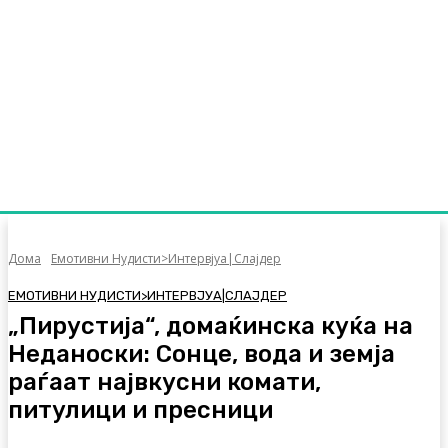
Дома
Емотивни Нудисти>Интервјуа|Слајдер
ЕМОТИВНИ НУДИСТИ>ИНТЕРВЈУА|СЛАЈДЕР
„Пирустија“, домаќинска куќа на
Неданоски: Сонце, вода и земја
раѓаат највкусни комати,
питулици и пресници