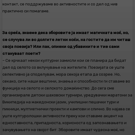
контакт, се поддржуваме во активностите и со дел од нив
практично си помагаме.
За среќа, знаеме дека зборовите ја имаат магичната моќ, но,
се случува ли во долгите летни ноќи, на гостите да им читаш
своја поезија? Или пак, опиени од убавините и тие сами
стануваат поети?
– Се крчкаат некои културни замисли кои се планира да бидат
дел од селото со вклучување на жителите. Поезијата сe уште
селективно ја споделувам, мора секоја етапа да созрее. Но,
секако, сите наши вештини, знаења и способности ги ставаме во
функција на селото и селското домаќинство. До сега сме
организирале детски шаховски турнири, уредувачки маратони за
Википедија на македонски јазик, училишни пешачки тури и
пикници, мултиетнички проекти и кампови и слично. Во најава се
уште културолошки активности преку кои ставаме акцент на
едноставноста, припадноста, корисноста од запознавањето и
зачувувањето на својот бит. Зборовите имаат чудесна моќ, но