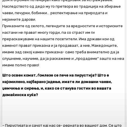
Наследството од дедо му го претвора во традиција на збирање
чаеви, печурки, бобинки… респектирање на природата и
нејзините дарови.
Приказните од селото, легендите за вредностите и историските
настани нe прават многу горди, па со страст им ги
прераскажуваме на нашите посетители. Има држави кои од
каменот прават приказна и ја продаваат, а ние, Македонците,
имаме зад секој камен приказна- само треба внимателно да ја
слушнеме, научиме, да ја раскажеме и „продадеме“ зашто на неа
имаме полно право!
Што освен комат, ѓомлезе се пече на пирустија? Што е
најомилено, најбарано јадење, имате ли домашни чаеви,
џемчиња и сирења, и, како се станува гостин во вашата
домаќинска куќа?
– Пирустијата и сачот кај нас се- рерната во вашиот дом. Сe што