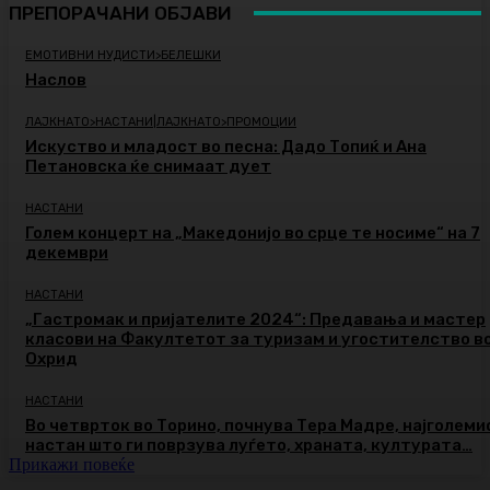
ПРЕПОРАЧАНИ ОБЈАВИ
ЕМОТИВНИ НУДИСТИ>БЕЛЕШКИ
Наслов
ЛАЈКНАТО>НАСТАНИ|ЛАЈКНАТО>ПРОМОЦИИ
Искуство и младост во песна: Дадо Топиќ и Ана
Петановска ќе снимаат дует
НАСТАНИ
Голем концерт на „Македонијо во срце те носиме“ на 7
декември
НАСТАНИ
„Гастромак и пријателите 2024“: Предавања и мастер
класови на Факултетот за туризам и угостителство в
Охрид
НАСТАНИ
Во четврток во Торино, почнува Тера Мадре, најголеми
настан што ги поврзува луѓето, храната, културата…
Прикажи повеќе