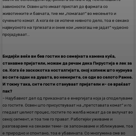
зависности. Освен што имаат пристап до фармата со
животинките и бавчата, тие ми „помагаат“ во месењето и
сучењето комат. А кога ќе се испече нивното дело, тоа е секако
највкусното на трпезата и оние кои „никогаш не јадат“ чудесно
пројадуваат…
Бидејќи веќе ви бев гостин во семејната камена куќа,
станавме пријатели, можам да речам дека Пирустија е лек за
сe. Кога ќе заскокотка носталгијата, оној копнеж што нурнува
во сите одаи на душата, во немирите, се оди во селото Рамне.
И токму така, сите гости стануваат пријатели и- се враќаат
пак?
– Најубавиот дел од приказната е енергијата која ја споделуваме
со гостите. Освен што присуствуваат на „претставата комат“ и го
гледаат целиот процес, гостите по желба можат да се вклучат во
секој сегмент, и тоа тие го прават. Работејќи уживаме и
разговараме на секакви теми- се запознаваме и зближуваме, тоа
е природно и спонтано, тоа е убавината. Со многумина сме во