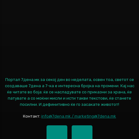
Портал 7дена.мк за секој ден во неделата, освен тоа, светот се
создаваше 7дена а 7-ка е интересна бројка на промени. Кај нас
ќе читате во боја: ќе се насладувате со приказни за храна, ќе
патувате а со моќни мисли и исти такви текстови, ќе станете
посилни. И дефинитивно ќе го засакате животот!
Контакт:
info@7dena.mk / marketing@7dena.mk