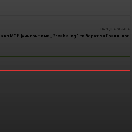
НАРЕДНА ОБЈАВА
а во МОБ јуниорите на „Break a leg“ се борат за Гранд-при