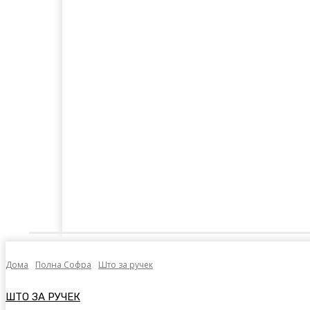
Дома
Лајкнато
Емотивни Нудисти
Пол
Дома
Полна Софра
Што за ручек
ШТО ЗА РУЧЕК