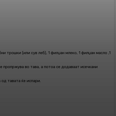
и трошки (или сув леб), 1 филџан млеко, 1 филџан масло ,1
се пропржува во тава, а потоа се додаваат исечкани
 од тавата ќе испари.