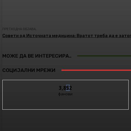
Сподели
Facebook
Twitter
ПРЕТХОДНА ОБЈАВА,
Совети од Источната медицина: Вратот треба да е зато
МОЖЕ ДА ВЕ ИНТЕРЕСИРА..
СОЦИЈАЛНИ МРЕЖИ
3,852
фанови