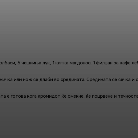
баси, 5 чешниња лук, 1 китка магдонос, 1 филџан за кафе лебн
жичка или нож се длаби во средината. Средината се сечка и 
.
ата е готова кога кромидот ќе омекне, ќе поцрвене и течноста