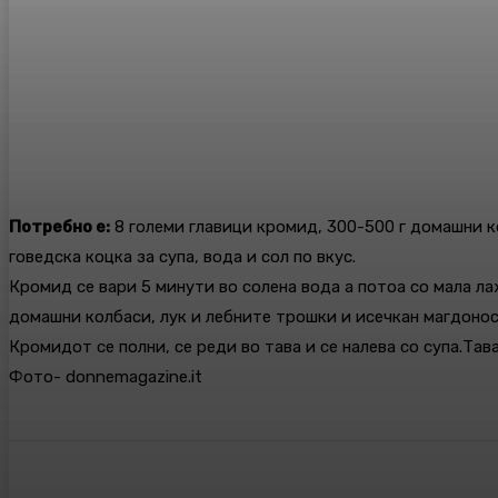
Потребно е:
8 големи главици кромид, 300-500 г домашни кол
говедска коцка за супа, вода и сол по вкус.
Кромид се вари 5 минути во солена вода а потоа со мала ла
домашни колбаси, лук и лебните трошки и исечкан магдонос
Кромидот се полни, се реди во тава и се налева со супа.Тав
Фото- donnemagazine.it