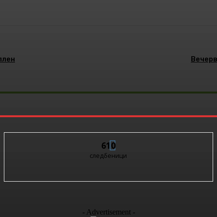
Pinterest
WhatsApp
плен
Вечерв
610
следбеници
- Advertisement -