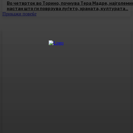
Во четврток во Торино, почнува Тера Мадре, најголеми
настан што ги поврзува луѓето, храната, културата…
Прикажи повеќе