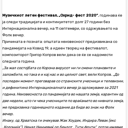
Музичкиот летен фестивал, „Охрид- фест 2020“
, годинава ќе
ја следи традицијата и континуитетот долг 27 години без
Интернационална вечер, на 11 септември, со одржувањето на
Фолк вечер.
Причината е позната: општата неизвесност предизвикана со
пандемијата на Ковид 19, а идеен творец на фестивалот,
композиторот Григор Копров вели дека се ќе се надомести
следната година.
„За жал состојбата со Корона вирусот ни ги смени плановите и
заложбите, но така е и кај нас и во целиот свет,
вели Копров
. „До
последен момент преговарав со странските учесници и телевизии,
и дефинитино Интернационалната вечер ја одложуваме за 2021
година. Неизвесноста со пандемијата во нашата земја, карантин од
две недели, што ги чека учесниците по враќањето во нивната земја,
ме предизвика годинешното
издание да биде во знак на Фолк
вечер.
Инаку, од Хрватска ги очекував Жак Хоудек, Индира Левак (екс
„Колонија“), Ненад Нинчевиќ од бендот „Тути фрути“, потоа имавме