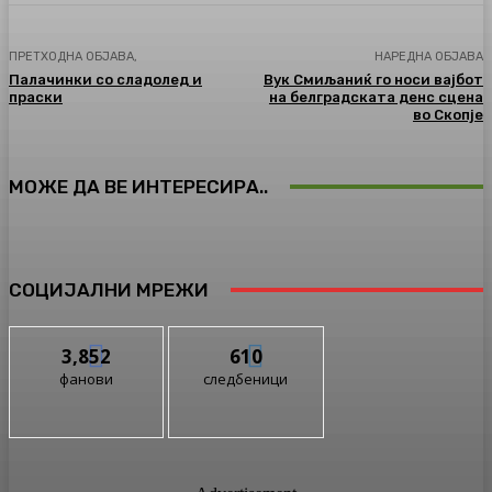
ПРЕТХОДНА ОБЈАВА,
НАРЕДНА ОБЈАВА
Палачинки со сладолед и
Вук Смиљаниќ го носи вајбот
праски
на белградската денс сцена
во Скопје
МОЖЕ ДА ВЕ ИНТЕРЕСИРА..
СОЦИЈАЛНИ МРЕЖИ
3,852
610
фанови
следбеници