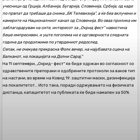
учесници од Грција, Албанија, Бугарија, Словенија, Србија, од каде
по првпат да требаше да снима „БК Телевизија“, а ќе беа вклучени и
камерите на Националниот канал од Словенија. Во оваа прилика им
заблагодарувам на сите, интересот за „Охрид фест“ навистина
беше импресивен, и уште поголема ни е одговорноста следната
година да продолжиме по утврдениот редослед.
Сепак, не очекува прекрасна Фолк вечер, на најубавата сцена на
Балканот, на локацијата на Долни Сарај.“
На 11 септември, „Охрид- фест“ ќе биде одржан во согласност со
здравствените препораки и одобрените протоколи за ваков тип
на настани, во време на Ковид 19: заштитни маски, дезинфекција
на локалитетот… Исто така, поради одржувањето на физичката
дистанца, капацитетот на публиката ќе биде намален за 50%.
Facebook
Twitter
Pinterest
WhatsA