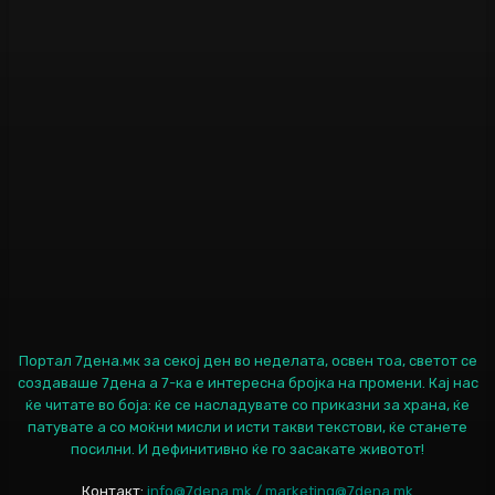
Портал 7дена.мк за секој ден во неделата, освен тоа, светот се
создаваше 7дена а 7-ка е интересна бројка на промени. Кај нас
ќе читате во боја: ќе се насладувате со приказни за храна, ќе
патувате а со моќни мисли и исти такви текстови, ќе станете
посилни. И дефинитивно ќе го засакате животот!
Контакт:
info@7dena.mk / marketing@7dena.mk