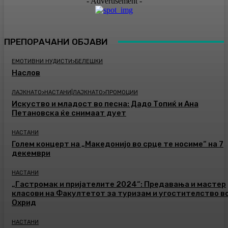
- Advertisement -
ПРЕПОРАЧАНИ ОБЈАВИ
ЕМОТИВНИ НУДИСТИ>БЕЛЕШКИ
Наслов
ЛАЈКНАТО>НАСТАНИ|ЛАЈКНАТО>ПРОМОЦИИ
Искуство и младост во песна: Дадо Топиќ и Ана
Петановска ќе снимаат дует
НАСТАНИ
Голем концерт на „Македонијо во срце те носиме“ на 7
декември
НАСТАНИ
„Гастромак и пријателите 2024“: Предавања и мастер
класови на Факултетот за туризам и угостителство в
Охрид
НАСТАНИ