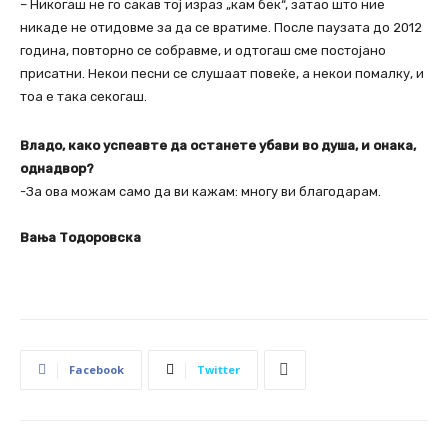
– Никогаш не го сакав тој израз „кам бек“, затао што ние
никаде не отидовме за да се вратиме. После паузата до 2012
година, повторно се собравме, и одтогаш сме постојано
присатни. Некои песни се слушаат повеќе, а некои помалку, и
тоа е така секогаш.
Владо, како успеавте да останете убави во душа, и онака,
однадвор?
-За ова можам само да ви кажам: многу ви благодарам.
Вања Тодоровска
Facebook
Twitter