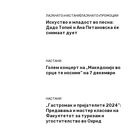
ЛАЈКНАТО>НАСТАНИ|ЛАЈКНАТО>ПРОМОЦИИ
Искуство и младост во песна:
Дадо Топиќ и Ана Петановска ќе
снимаат дует
НАСТАНИ
Голем концерт на „Македонијо во
срце те носиме“ на 7 декември
НАСТАНИ
„Гастромак и пријателите 2024“:
Предавања и мастер класови на
Факултетот за туризам и
угостителство во Охрид