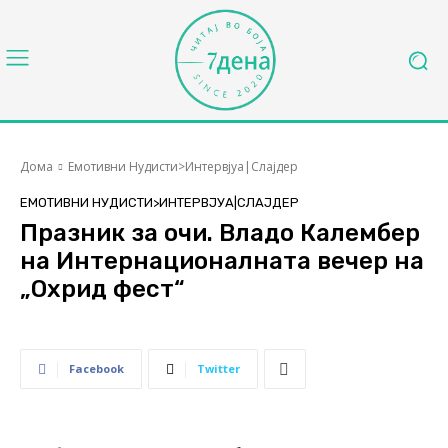
Дома
Емотивни Нудисти>Интервјуа|Слајдер
ЕМОТИВНИ НУДИСТИ>ИНТЕРВЈУА|СЛАЈДЕР
Празник за очи. Владо Калембер
на Интернационалната вечер на
„Охрид фест“
Facebook
Twitter