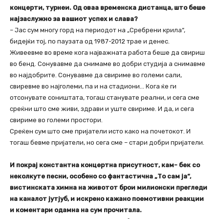
концерти, турнеи. Од оваа временска дистанца, што беше
најзаслужно за вашиот успех и слава?
– Јас сум многу горд на периодот на „Сребрени крила“,
бидејќи тој, по паузата од 1987-2012 трае и денес.
Живеевме во време кога најважната работа беше да свириш
во бенд. Сонувавме да снимаме во добри студија а снимавме
во најдобрите. Сонувавме да свириме во големи сали,
свиревме во најголеми, па и на стадиони… Кога ќе ги
отсонувате соништата, тогаш станувате реални, и сега сме
среќни што сме живи, здрави и уште свириме. И да, и сега
свириме во големи простори.
Среќен сум што сме пријатели исто како на почетокот. И
тогаш бевме пријатели, но сега сме – стари добри пријатели.
И покрај константна концертна присутност, кам- бек со
неколкуте песни, особено со фантастична „То сам ја“,
вистинската химна на животот брои милионски прегледи
на каналот јутјуб, и искрено кажано поемотивни реакции
и коментари одамна на сум прочитала.