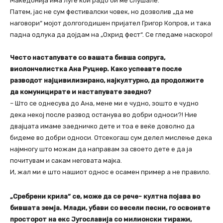
Македонија има луѓе кои радо би ме слушале.
Патем, јас не сум фестивалски човек, но дозволив „да ме
наговори“ мојот долгогодишен пријател Григор Копров, и така
падна одлука да дојдам на „Охрид фест“. Се гледаме наскоро!
Често настапувате со вашата бивша сопруга,
виолончелистка Ана Руцнер. Како успеавте после
разводот најцивилизирано, најкултурно, да продолжите
да комуницирате и настапувате заедно?
– Што се однесува до Ана, мене ми е чудно, зошто е чудно
дека некој после развод останува во добри односи?! Ние
двајцата имаме заедничко дете и тоа е веќе доволно да
бидеме во добри односи. Отсекогаш сум делел мислење дека
најмногу што можам да направам за своето дете е да ја
почитувам и сакам неговата мајка.
И, жал ми е што нашиот однос е осамен пример а не правило.
„Сребрени крила“ се, може да се рече- култна појава во
бившата земја. Млади, убави со весели песни, го освоивте
просторот на екс Југославија со милионски тиражи,