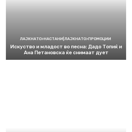
ЛАЈКНАТО>НАСТАНИ|ЛАЈКНАТО>ПРОМОЦИИ
Искуство и младост во песна: Дадо Топиќ и
Ана Петановска ќе снимаат дует