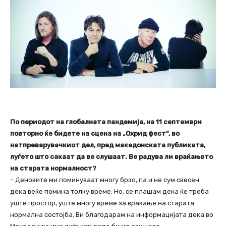
По периодот на глобалната пандемија, на 11 септември
повторно ќе бидете на сцена на „Охрид фест“, во
натпреварувачкиот дел, пред македонската публиката,
луѓето што сакаат да ве слушаат. Ве радува ли враќањето
на старата нормалност?
– Деновите ми поминуваат многу брзо, па и не сум свесен
дека веќе помина толку време. Но, се плашам дека ќе треба
уште простор, уште многу време за враќање на старата
нормална состојба. Ви благодарам на информацијата дека во