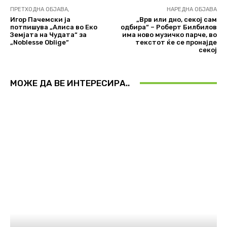
ПРЕТХОДНА ОБЈАВА,
НАРЕДНА ОБЈАВА
Игор Пачемски ја
„Врв или дно, секој сам
потпишува „Алиса во Еко
одбира“ – Роберт Билбилов
Земјата на Чудата“ за
има ново музичко парче, во
„Noblesse Oblige“
текстот ќе се пронајде
секој
МОЖЕ ДА ВЕ ИНТЕРЕСИРА..