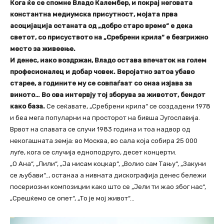
Кога ќе се спомне Владо Калембер, и покрај неговата
константна медиумска присутност, мојата прва
асоцијација останата од „добро старо време“ е дека
светот, со присуството на „Сребрени крила“ е безгрижно
место за живеење.
И денес, иако воздржан, Владо остава впечаток на голем
професионалец и добар човек. Веројатно затоа убаво
старее, а годините му се совпаѓаат со онаа изјава за
виното… Во ова интервју тој зборува за животот, бендот
како база.
Се сеќавате, „Сребрени крила“ се создадени 1978
и беа мега популарни на просторот на бивша Југославија.
Врвот на славата се случи 1983 година и тоа надвор од
некогашната земја: во Москва, во сала која собира 25 000
луѓе, кога се случија едноподруго, десет концерти.
„О Ана“, „Лили“, „Ја нисам коцкар“, „Волио сам Тању“, „Закуни
се љубави“.., останаа а нивната дискографија денес бележи
посериозни композиции како што се „Јели ти жао због нас“,
„Срешќемо се опет“, „То је мој живот“…