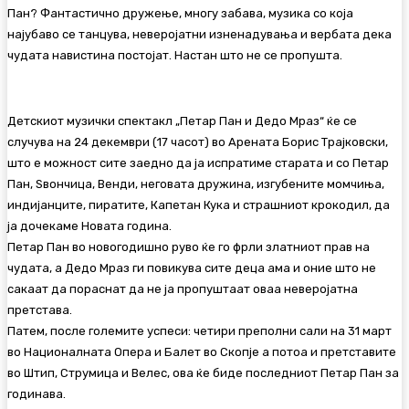
Пан? Фантастично дружење, многу забава, музика со која
најубаво се танцува, неверојатни изненадувања и вербата дека
чудата навистина постојат. Настан што не се пропушта.
Детскиот музички спектакл „Петар Пан и Дедо Мраз“ ќе се
случува на 24 декември (17 часот) во Арената Борис Трајковски,
што е можност сите заедно да ја испратиме старата и со Петар
Пан, Ѕвончица, Венди, неговата дружина, изгубените момчиња,
индијанците, пиратите, Капетан Кука и страшниот крокодил, да
ја дочекаме Новата година.
Петар Пан во новогодишно руво ќе го фрли златниот прав на
чудата, а Дедо Мраз ги повикува сите деца ама и оние што не
сакаат да пораснат да не ја пропуштаат оваа неверојатна
претстава.
Патем, после големите успеси: четири преполни сали на 31 март
во Националната Опера и Балет во Скопје а потоа и претставите
во Штип, Струмица и Велес, ова ќе биде последниот Петар Пан за
годинава.