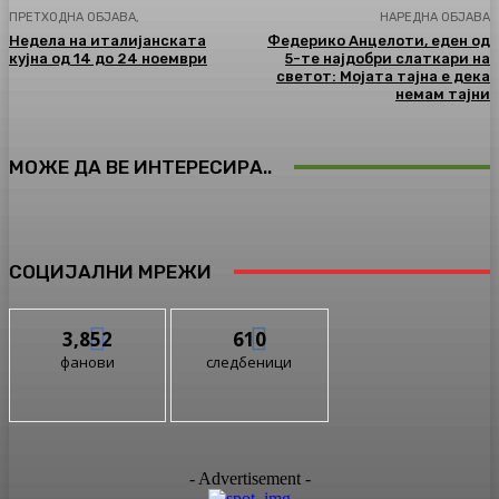
ПРЕТХОДНА ОБЈАВА,
НАРЕДНА ОБЈАВА
Недела на италијанската
Федерико Анцелоти, еден од
кујна од 14 до 24 ноември
5-те најдобри слаткари на
светот: Мојата тајна е дека
немам тајни
МОЖЕ ДА ВЕ ИНТЕРЕСИРА..
СОЦИЈАЛНИ МРЕЖИ
3,852
610
фанови
следбеници
- Advertisement -