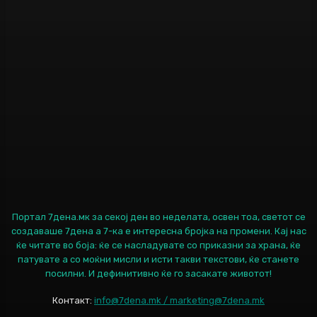
Портал 7дена.мк за секој ден во неделата, освен тоа, светот се
создаваше 7дена а 7-ка е интересна бројка на промени. Кај нас
ќе читате во боја: ќе се насладувате со приказни за храна, ќе
патувате а со моќни мисли и исти такви текстови, ќе станете
посилни. И дефинитивно ќе го засакате животот!
Контакт:
info@7dena.mk / marketing@7dena.mk