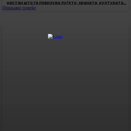
настан што ги поврзува луѓето, храната, културата…
Прикажи повеќе