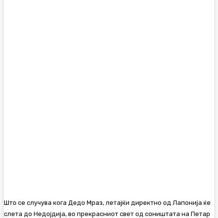
Facebook
Twitter
Pinterest
WhatsA
Што се случува кога Дедо Мраз, летајќи директно од Лапонија ќе
слета до Недојдија, во прекрасниот свет од соништата на Петар