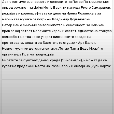
Да потсетиме: сценариото и сонговите на Петар Пан, омилениот
лик од романот на Џејмс Метју Бари, ги напиша Ристо Самарџиев,
режијата и кореографијата се дело на Ирена Лозинска а за
магичната музика се погрижи Владимир Дојчиновски.
Петар Пан е синоним за волшепство и семожност, за магичен
прав со кој летаат малечките херои и светот, едноставно станува
волшебен. Во тоа ќе ве уверат вистинските ѕвезди на
претставата, децата од Балетското студио – Арт Балет.
Новиот музички детски спектакл „Петар Пан и Дедо Мраз“ го
организира Прагма продукција.
Билетите се пуштаат денес, среда (15 ноември), и можат да се
купат на продажни места на Розе Веро 2 и онлајн на „купи карта“.
Facebook
Twitter
Pinterest
WhatsA