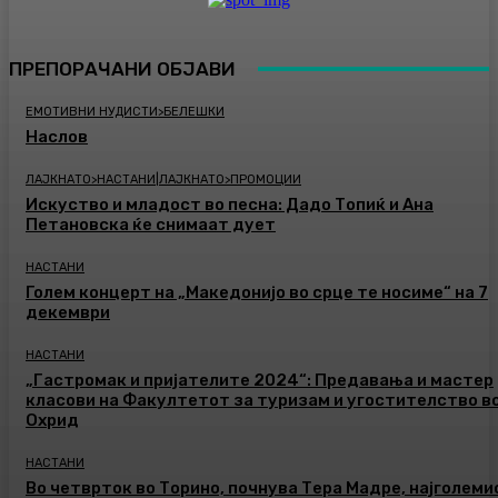
ПРЕПОРАЧАНИ ОБЈАВИ
ЕМОТИВНИ НУДИСТИ>БЕЛЕШКИ
Наслов
ЛАЈКНАТО>НАСТАНИ|ЛАЈКНАТО>ПРОМОЦИИ
Искуство и младост во песна: Дадо Топиќ и Ана
Петановска ќе снимаат дует
НАСТАНИ
Голем концерт на „Македонијо во срце те носиме“ на 7
декември
НАСТАНИ
„Гастромак и пријателите 2024“: Предавања и мастер
класови на Факултетот за туризам и угостителство в
Охрид
НАСТАНИ
Во четврток во Торино, почнува Тера Мадре, најголеми