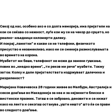
Секој од нас, особено ако е со долга меморија, има пријатели на
кои се сеќава со нежност, луѓе кои му се на чекор до срцето, но
реално- иљадници киломерти далеку.
И покрај „паметни“ и какви се не телефони, физичкото
присуство е незаменливо, иако ни се сменија размислувањата
во времето на корона.
Муабетот ми беше, телефонот не може да замени гушкање,
повик во „ниедно време“, „ти реков ми рече“ муабети. Токму
затоа: Колку и дали пријателствата издржуваат далечина и
разделеност?
Маријана Новачевска 28 години живее во Мелбурн, Австралија и
секое доаѓање во Македонија за неа и за нејзините блиски е
вистински празник. Тогаш е се забрзано, деновите и се нижат
како на лента и секогаш останува „уште нешто“ што ќе се прави
во следното доаѓање.