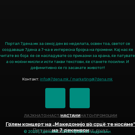
Портал 7дена.мк за секој ден во неделата, освен тоа, светот се
создаваше 7дена а 7-ка е интересна бројка на промени. Кај нас ќе
читате во боја: ќе се насладувате со приказни за храна, ќе патувате
а со моќни мисли и исти такви текстови, ќе станете посилни. И
дефинитивно ќе го засакате животот!
Контакт:
info@7dena.mk / marketing@7dena.mk
ЛАЈКНАТО>НАСТАНИ|ЛАЈКНАТО>ПРОМОЦИИ
НАСТАНИ
ЕМОТИВНИ НУДИСТИ>БЕЛЕШКИ
Голем концерт на „Македонијо во срце те носиме
Искуство и младост во песна: Дадо Топиќ и Ана
Петановска ќе снимаат дует
на 7 декември
Наслов
© 2025 | 7дена.мк - Сите права се задржани.