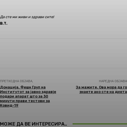
Да сте ми живи и здрави сите!
В.Т.
Facebook
Twitter
Pinterest
WhatsApp
ПРЕТХОДНА ОБЈАВА,
НАРЕДНА ОБЈАВА
Донација. Фешн Груп на
За мажите. Ова мора да го
Институтот за јавно здравје
знаете ако сте на диета
подари апарат што за 30
минути прави тестови за
Ковид-19
МОЖЕ ДА ВЕ ИНТЕРЕСИРА..