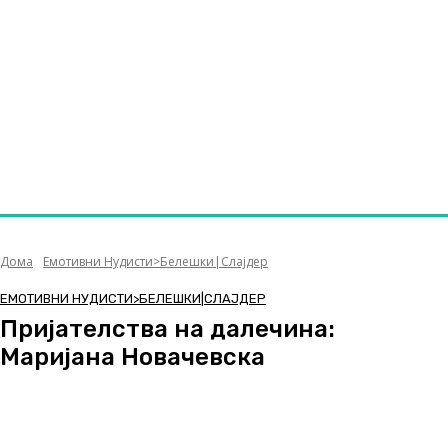
Дома
Емотивни Нудисти>Белешки|Слајдер
ЕМОТИВНИ НУДИСТИ>БЕЛЕШКИ|СЛАЈДЕР
Пријателства на далечина:
Маријана Новачевска
Facebook
Twitter
Pinterest
WhatsApp