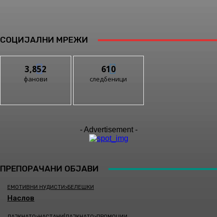
СОЦИЈАЛНИ МРЕЖИ
3,852
610
фанови
следбеници
- Advertisement -
ПРЕПОРАЧАНИ ОБЈАВИ
ЕМОТИВНИ НУДИСТИ>БЕЛЕШКИ
Наслов
ЛАЈКНАТО>НАСТАНИ|ЛАЈКНАТО>ПРОМОЦИИ