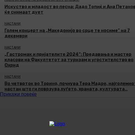
Искуство и младост во песна: Дадо Топиќ и Ана Петано
ќе снимаат дует
НАСТАНИ
Голем концерт на „Македонијо во срце те носиме“ на 7
декември
НАСТАНИ
„Гастромак и пријателите 2024“: Предавања и мастер
класови на Факултетот за туризам и угостителство во
Охрид
НАСТАНИ
Во четврток во Торино, почнува Тера Мадре, најголемио
настан што ги поврзува луѓето, храната, културата…
Прикажи повеќе