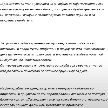
„Времето кое го поминувам кога ќе си дојдам во мојата Македонија е
секогаш кратко, весело но и болно, постојано ги бројам деновите кои
ми останале, и секој миг го споделуваам со моите најмили и со
искрените пријатели.
Јас ја имам среќата до мене и околу мене да имам луѓе кои се
вистински и добри луѓе и пријатели. И покрај тоа што некои сметаат
дека далечината си го прави своето, вистинската љубов и почит кај
многуте од нас навистина постои.
Се чувствувам сакана и почитувана а можеби тоа е резултат на тоа
што јас сакам и почитувам со сето мое срце и мојата душа.
..
На фотографиите е еден дел од моите прекрасни сеќавања со
пријателки и пријатели со кои заради далечината не сме во постојан
физички контакт…Толку далеку а сепак толку блиску, мотив плус, кога
ги гледам сликите да го имам чувството на припаѓање.