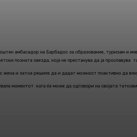
моштен амбасадор на Барбадос за образование, туризам и ин
етски позната ѕвезда, која не престанува да ја прославува т
ис жена и затоа решиле да и дадат можност поактивно да влиј
увала моментот кога ќе може да одговори на својата таткови
Pinterest
WhatsApp