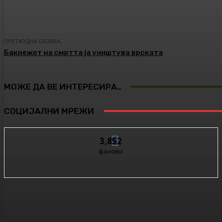
ПРЕТХОДНА ОБЈАВА,
Бакнежот на смртта ја уништува врската
МОЖЕ ДА ВЕ ИНТЕРЕСИРА..
СОЦИЈАЛНИ МРЕЖИ
3,852
фанови