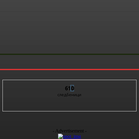
610
следбеници
- Advertisement -