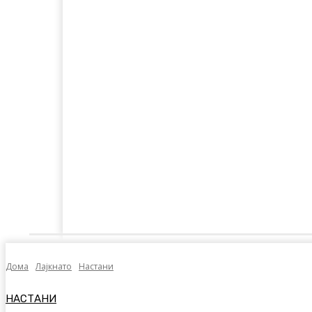
Дома
Лајкнато
Емотивни Нудисти
Пол
Дома
Лајкнато
Настани
НАСТАНИ