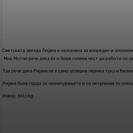
Светската ѕвезда Ријана е назначена за вонреден и ополно
Миа Мотли рече дека ќе и биде голема чест да работи со св
Таа рече дека Ријана не е само успешна пејачка туку и бизн
Ријана била горда за назначувањето и со нетрпение го очек
Извор: blitz.bg
Сподели
Facebook
Twitter