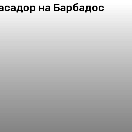
басадор на Барбадос
pp