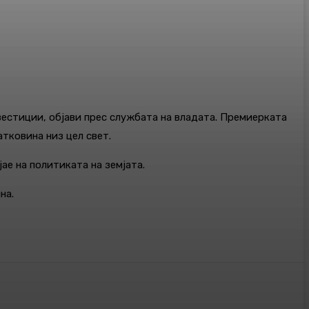
вестиции, објави прес службата на владата. Премиерката
атковина низ цел свет.
ае на политиката на земјата.
на.