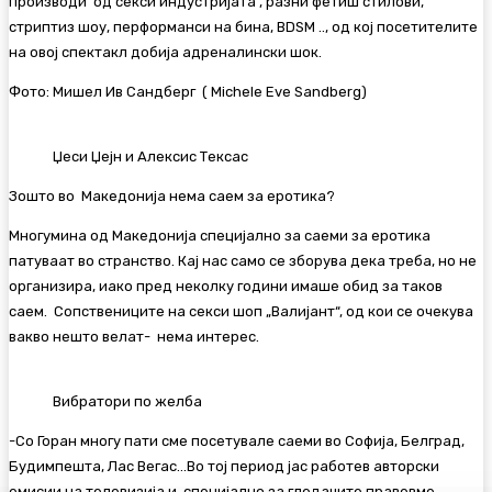
производи од секси индустријата , разни фетиш стилови,
стриптиз шоу, перформанси на бина, BDSM .., од кој посетителите
на овој спектакл добија адреналински шок.
Фото: Мишел Ив Сандберг ( Michele Eve Sandberg)
Џеси Џејн и Алексис Тексас
Зошто во Македонија нема саем за еротика?
Многумина од Македонија специјално за саеми за еротика
патуваат во странство. Кај нас само се зборува дека треба, но не
организира, иако пред неколку години имаше обид за таков
саем. Сопствениците на секси шоп „Валијант“, од кои се очекува
вакво нешто велат- нема интерес.
Вибратори по желба
-Со Горан многу пати сме посетувале саеми во Софија, Белград,
Будимпешта, Лас Вегас…Во тој период јас работев авторски
емисии на телевизија и специјално за гледачите правевме