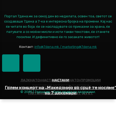
Портал 7дена.мк за секој ден во неделата, освен тоа, светот се
создаваше 7дена а 7-ка е интересна бројка на промени. Кај нас
ќе читате во боја: ќе се насладувате со приказни за храна, ќе
патувате а со моќни мисли и исти такви текстови, ќе станете
посилни. И дефинитивно ќе го засакате животот!
Контакт:
info@7dena.mk / marketing@7dena.mk
ЛАЈКНАТО>НАСТАНИ|ЛАЈКНАТО>ПРОМОЦИИ
НАСТАНИ
ЕМОТИВНИ НУДИСТИ>БЕЛЕШКИ
Голем концерт на „Македонијо во срце те носиме
Искуство и младост во песна: Дадо Топиќ и Ана
© 2025 | 7дена.мк - Сите права се задржани.
Петановска ќе снимаат дует
на 7 декември
Наслов