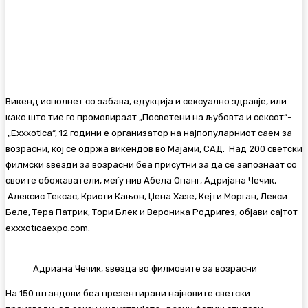
Викенд исполнет со забава, едукција и сексуално здравје, или
како што тие го промовираат „Посветени на љубовта и сексот“-
„Exxxotica“, 12 години е организатор на најпопуларниот саем за
возрасни, кој се одржа викендов во Мајами, САД. Над 200 светски
филмски ѕвезди за возрасни беа присутни за да се запознаат со
своите обожаватели, меѓу нив Абела Опанг, Адријана Чечик,
Алексис Тексас, Кристи Кањон, Џена Хазе, Кејти Морган, Лекси
Беле, Тера Патрик, Тори Блек и Вероника Родригез, објави сајтот
exxxoticaexpo.com.
Адриана Чечик, ѕвезда во филмовите за возрасни
На 150 штандови беа презентирани најновите светски