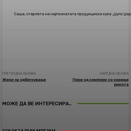
Саша, старлета на најпознатата продукциска куќа „Џулс Џо
Facebook
Twitter
Pinterest
WhatsA
ПРЕТХОДНА ОБЈАВА,
НАРЕДНА ОБЈАВА
Жени за одбегнување
Пире од компири со сирење
рикота
МОЖЕ ДА ВЕ ИНТЕРЕСИРА..
СОЦИЈАЛНИ МРЕЖИ