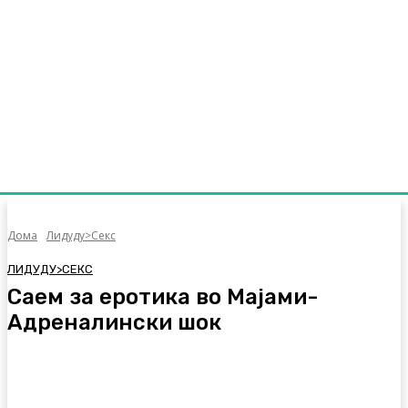
Дома
Лидуду>Секс
ЛИДУДУ>СЕКС
Саем за еротика во Мајами-
Адреналински шок
Facebook
Twitter
Pinterest
WhatsA