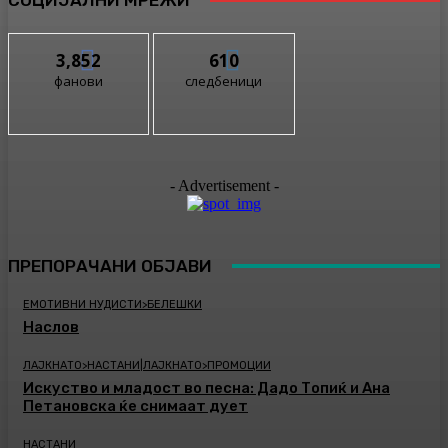
3,852
610
фанови
следбеници
- Advertisement -
ПРЕПОРАЧАНИ ОБЈАВИ
ЕМОТИВНИ НУДИСТИ>БЕЛЕШКИ
Наслов
ЛАЈКНАТО>НАСТАНИ|ЛАЈКНАТО>ПРОМОЦИИ
Искуство и младост во песна: Дадо Топиќ и Ана
Петановска ќе снимаат дует
НАСТАНИ