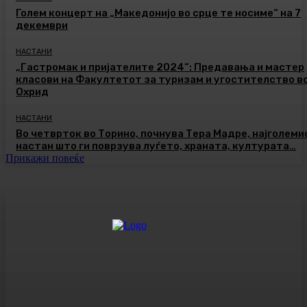
Голем концерт на „Македонијо во срце те носиме“ на 7
декември
НАСТАНИ
„Гастромак и пријателите 2024“: Предавања и мастер
класови на Факултетот за туризам и угостителство в
Охрид
НАСТАНИ
Во четврток во Торино, почнува Тера Мадре, најголеми
настан што ги поврзува луѓето, храната, културата…
Прикажи повеќе