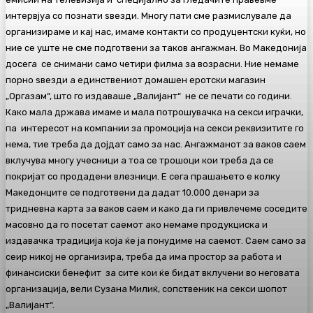
интервјуа со познати ѕвезди. Многу пати сме размислувале да
организираме и кај нас, имаме контакти со продуцентски куќи, но
ние се уште не сме подготвени за таков ангажман. Во Македонија
досега се снимани само четири филма за возрасни. Ние немаме
порно ѕвезди а единствениот домашен еротски магазин
„Оргазам“, што го издаваше „Валијант“ не се печати со години.
Како мала држава имаме и мала потрошувачка на секси играчки,
па интересот на компании за промоција на секси реквизитите го
нема, тие треба да дојдат само за нас. Ангажманот за ваков саем
вклучува многу учесници а тоа се трошоци кои треба да се
покријат со продадени влезници. Е сега прашањето е колку
Македонците се подготвени да дадат 10.000 денари за
тридневна карта за ваков саем и како да ги привлечеме соседите
масовно да го посетат саемот ако немаме продукциска и
издавачка традиција која ќе ја понудиме на саемот. Саем само за
сеир никој не организира, треба да има простор за работа и
финансиски бенефит за сите кои ќе бидат вклучени во неговата
организација, вели Сузана Милиќ, сопственик на секси шопот
„Валијант“.