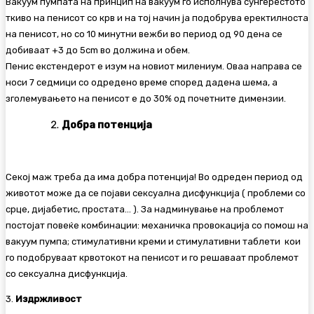
Вакуум пумпата на принцип на вакуум го исполнува сунѓерестото
ткиво на пенисот со крв и на тој начин ја подобрува еректилноста
на пенисот, но со 10 минутни вежби во период од 90 дена се
добиваат +3 до 5cm во должина и обем.
Пенис екстендерот е изум на новиот милениум. Оваа направа се
носи 7 седмици со одредено време според дадена шема, а
зголемувањето на пенисот е до 30% од почетните димензии.
Добра потенција
Секој маж треба да има добра потенција! Во одреден период од
животот може да се појави сексуална дисфункција ( проблеми со
срце, дијабетис, простата… ). За надминување на проблемот
постојат повеќе комбинации: механичка провокација со помош на
вакуум пумпа; стимулативни креми и стимулативни таблети кои
го подобруваат крвотокот на пенисот и го решаваат проблемот
со сексуална дисфункција.
3.
Издржливост