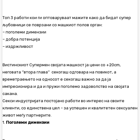
Топ 3 работи кои ги оптоваруваат мажите како да бидат супер
љубовници се поврзани со машкиот полов орган:
– поголеми димензии
– добра потенција
– издржливост
Вистинскиот Супермен својата машкост ја цени со +20cm,
неговата ‘’втора глава’’ секогаш одговара на повикот, а
времетраењето на односот е секогаш важно за да ја
импресионира и да и пружи поголемо задоволство на својата
сакана.
Секси индустријата постојано работи во интерес на своите
клиенти, со единствена цел – за успешен и квалитетен сексуален
живот меѓу партнерите.
1.
Поголеми димензии