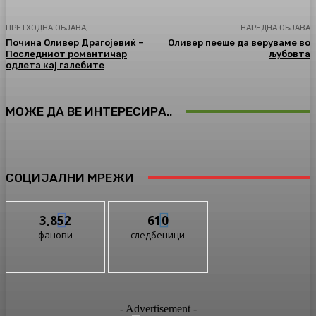
ПРЕТХОДНА ОБЈАВА,
НАРЕДНА ОБЈАВА
Почина Оливер Драгојевиќ –
Оливер пееше да веруваме во
Последниот романтичар
љубовта
одлета кај галебите
МОЖЕ ДА ВЕ ИНТЕРЕСИРА..
СОЦИЈАЛНИ МРЕЖИ
3,852
610
фанови
следбеници
- Advertisement -