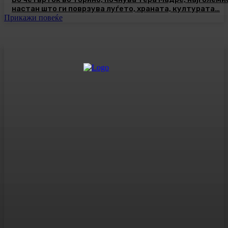
настан што ги поврзува луѓето, храната, културата…
Прикажи повеќе