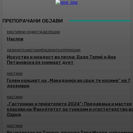
ПРЕПОРАЧАНИ ОБЈАВИ
ЕМОТИВНИ НУДИСТИ>БЕЛЕШКИ
Наслов
ЛАЈКНАТО>НАСТАНИ|ЛАЈКНАТО>ПРОМОЦИИ
Искуство и младост во песна: Дадо Топиќ и Ана
Петановска ќе снимаат дует
НАСТАНИ
Голем концерт на „Македонијо во срце те носиме“ на 7
декември
НАСТАНИ
„Гастромак и пријателите 2024“: Предавања и мастер
класови на Факултетот за туризам и угостителство в
Охрид
НАСТАНИ
Во четврток во Торино, почнува Тера Мадре, најголеми