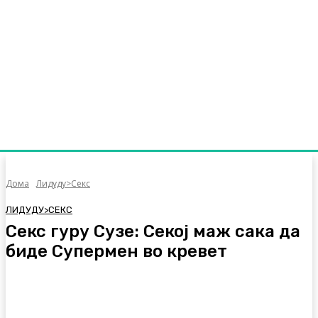
Дома
Лидуду>Секс
ЛИДУДУ>СЕКС
Секс гуру Сузе: Секој маж сака да
биде Супермен во кревет
Facebook
Twitter
Pinterest
WhatsA