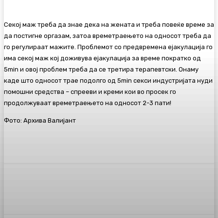
Секој маж треба да знае дека на жената и треба повеќе време за
да постигне оргазам, затоа времетраењето на односот треба да
го регулираат мажите. Проблемот со предвремена ејакулација го
има секој маж кој доживува ејакулација за време пократко од
5min и овој проблем треба да се третира терапевтски. Онаму
каде што односот трае подолго од 5min секси индустријата нуди
помошни средства – спрееви и креми кои во просек го
продолжуваат времетраењето на односот 2-3 пати!
Фото: Архива Валијант
Facebook
Twitter
Pinterest
WhatsA