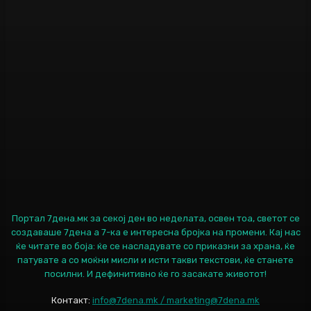
Портал 7дена.мк за секој ден во неделата, освен тоа, светот се
создаваше 7дена а 7-ка е интересна бројка на промени. Кај нас
ќе читате во боја: ќе се насладувате со приказни за храна, ќе
патувате а со моќни мисли и исти такви текстови, ќе станете
посилни. И дефинитивно ќе го засакате животот!
Контакт:
info@7dena.mk / marketing@7dena.mk