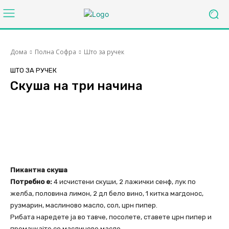
Дома
Полна Софра
Што за ручек
ШТО ЗА РУЧЕК
Скуша на три начина
Facebook
Twitter
Pinterest
Пикантна скуша
Потребно е:
4 исчистени скуши, 2 лажички сенф, лук по
желба, половина лимон, 2 дл бело вино, 1 китка магдонос,
рузмарин, маслиново масло, сол, црн пипер.
Рибата наредете ја во тавче, посолете, ставете црн пипер и
премачкајте со маслиново масло.