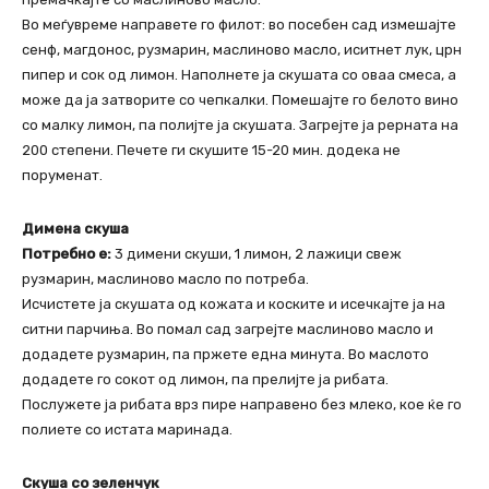
Во меѓувреме направете го филот: во посебен сад измешајте
сенф, магдонос, рузмарин, маслиново масло, иситнет лук, црн
пипер и сок од лимон. Наполнете ја скушата со оваа смеса, а
може да ја затворите со чепкалки. Помешајте го белото вино
со малку лимон, па полијте ја скушата. Загрејте ја рерната на
200 степени. Печете ги скушите 15-20 мин. додека не
поруменат.
Димена скуша
Потребно е:
3 димени скуши, 1 лимон, 2 лажици свеж
рузмарин, маслиново масло по потреба.
Исчистете ја скушата од кожата и коските и исечкајте ја на
ситни парчиња. Во помал сад загрејте маслиново масло и
додадете рузмарин, па пржете една минута. Во маслото
додадете го сокот од лимон, па прелијте ја рибата.
Послужете ја рибата врз пире направено без млеко, кое ќе го
полиете со истата маринада.
Скуша со зеленчук