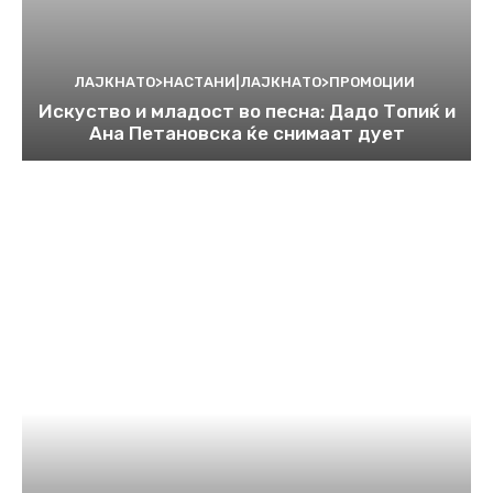
ЛАЈКНАТО>НАСТАНИ|ЛАЈКНАТО>ПРОМОЦИИ
Искуство и младост во песна: Дадо Топиќ и
Ана Петановска ќе снимаат дует