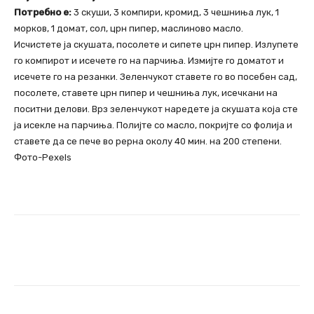
Потребно е:
3 скуши, 3 компири, кромид, 3 чешниња лук, 1
морков, 1 домат, сол, црн пипер, маслиново масло.
Исчистете ја скушата, посолете и сипете црн пипер. Излупете
го компирот и исечете го на парчиња. Измијте го доматот и
исечете го на резанки. Зеленчукот ставете го во посебен сад,
посолете, ставете црн пипер и чешниња лук, исечкани на
поситни делови. Врз зеленчукот наредете ја скушата која сте
ја исекле на парчиња. Полијте со масло, покријте со фолија и
ставете да се пече во рерна околу 40 мин. на 200 степени.
Фото-Pexels
Facebook
Twitter
Pinterest