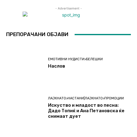
- Advertisement -
ПРЕПОРАЧАНИ ОБЈАВИ
ЕМОТИВНИ НУДИСТИ>БЕЛЕШКИ
Наслов
ЛАЈКНАТО>НАСТАНИ|ЛАЈКНАТО>ПРОМОЦИИ
Искуство и младост во песна:
Дадо Топиќ и Ана Петановска ќе
снимаат дует