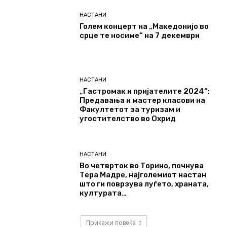
НАСТАНИ
Голем концерт на „Македонијо во
срце те носиме“ на 7 декември
НАСТАНИ
„Гастромак и пријателите 2024“:
Предавања и мастер класови на
Факултетот за туризам и
угостителство во Охрид
НАСТАНИ
Во четврток во Торино, почнува
Тера Мадре, најголемиот настан
што ги поврзува луѓето, храната,
културата…
Прикажи повеќе